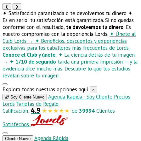
❮
❯
✦
Satisfacción garantizada o te devolvemos tu dinero
✦
Es en serio: tu satisfacción está garantizada. Si no quedas
conforme con el resultado,
te devolvemos tu dinero
. Es
nuestro compromiso con la experiencia Lords.
✦
Únete al
Club Lords
→
✦
Beneficios, descuentos y experiencias
exclusivas para los caballeros más frecuentes de Lords.
Conoce el Club y únete.
✦
La ciencia detrás de tu imagen
→
✦
1/10 de segundo
tarda una primera impresión — y la
evidencia dice mucho más. Descubre lo que los estudios
revelan sobre tu imagen.
Explora todas nuestras opciones aquí
×
Agenda Rápida · Soy Cliente
Precios
🎁 Soy Cliente Nuevo
Lords
Tarjetas de Regalo
4.9
Calificación:
de
39994
Clientes
Satisfechos
Agenda Rápida
Cliente Nuevo