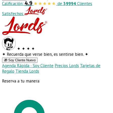
4.9
Calificación:
de
39994
Clientes
Satisfechos
✦
✦
✦
✦
✦
Recuerda que verse bien, es sentirse bien.
✦
🎁 Soy Cliente Nuevo
Agenda Rápida · Soy Cliente
Precios Lords
Tarjetas de
Regalo
Tienda Lords
Reserva a tu manera