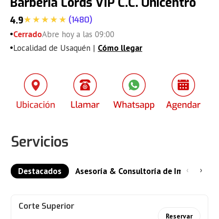
Barberia Lords VIP C.C. Unicentro
(
1480
)
4.9
•
Cerrado
Abre hoy a las 09:00
•
Localidad de Usaquén |
Cómo llegar
Servicios
‹
›
Destacados
Asesoría & Consultoría de Imagen
Corte Superior
Reservar