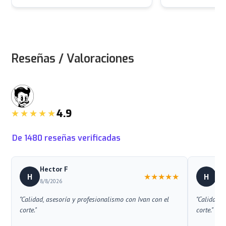
Reseñas / Valoraciones
4.9
De
1480
reseñas verificadas
Hector F
He
H
★
★
★
★
★
H
8/8/2026
8/8
"Calidad, asesoría y profesionalismo con Ivan con el
"Calidad, 
corte."
corte."