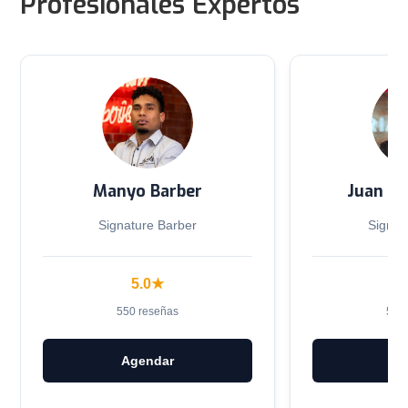
Profesionales Expertos
Manyo Barber
Juan Di
Signature Barber
Signat
5.0
★
5
550
reseñas
501
Agendar
Ag