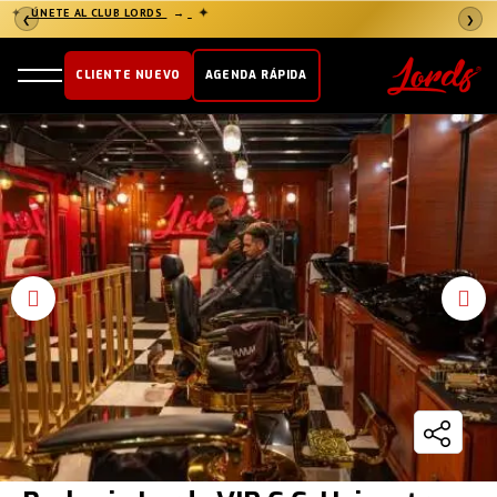
✦
ÚNETE AL CLUB LORDS
→
✦
❮
❯
CLIENTE NUEVO
AGENDA RÁPIDA