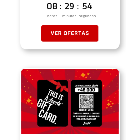
08
29
53
:
:
horas
minutos
segundos
VER OFERTAS