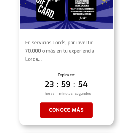
En servicios Lords, por invertir
70.000 o más en tu experiencia
Lords…
Expira en:
23
59
53
:
:
horas
minutos
segundos
CONOCE MÁS