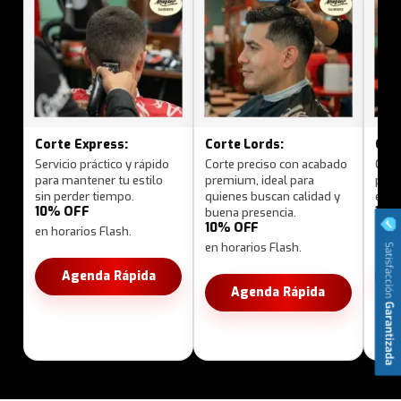
Corte Express:
Corte Lords:
Cort
Servicio práctico y rápido
Corte preciso con acabado
Cort
para mantener tu estilo
premium, ideal para
pers
sin perder tiempo.
quienes buscan calidad y
expe
10% OFF
10%
buena presencia.
10% OFF
en horarios Flash.
en h
en horarios Flash.
Agenda Rápida
Agenda Rápida