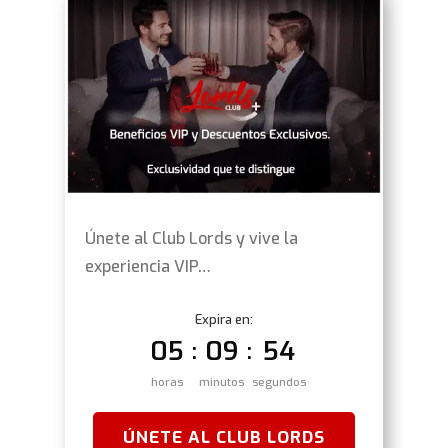
Únete al Club Lords y vive la
experiencia VIP…
Expira en:
05
09
53
:
:
horas
minutos
segundos
ÚNETE AL CLUB LORDS