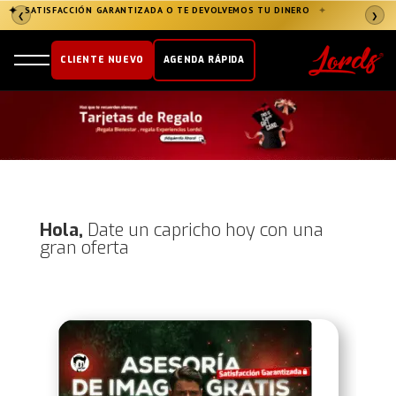
✦
ÚNETE AL CLUB LORDS
→
✦
❮
❯
CLIENTE NUEVO
AGENDA RÁPIDA
Hola,
Date un capricho hoy con una
gran oferta