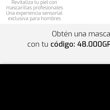
Revitaliza tu piel con
mascarillas profesionales
Una experiencia sensorial
exclusiva para hombres
Obtén una mascar
con tu
código: 48.000G