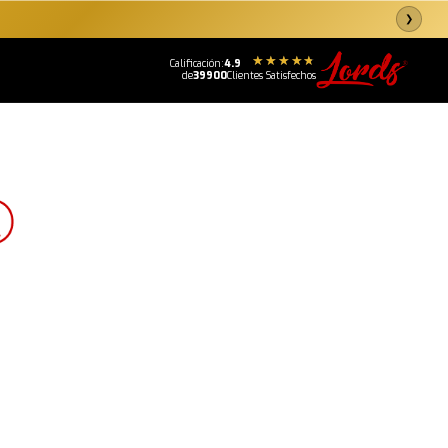
❯
Calificación:
4.9
de
39900
Clientes Satisfechos