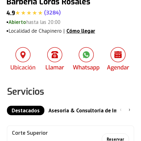
Barbería Lords Rosales
(
3284
)
4.9
•
Abierto
hasta las 20:00
•
Localidad de Chapinero |
Cómo llegar
Servicios
‹
›
Destacados
Asesoría & Consultoría de Imagen
Corte Superior
Reservar