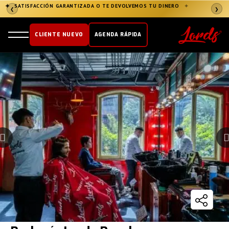
✦
ÚNETE AL CLUB LORDS
→
✦
❮
❯
CLIENTE NUEVO
AGENDA RÁPIDA