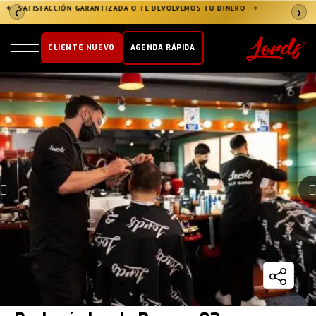
✦
ÚNETE AL CLUB LORDS
→
✦
❮
❯
CLIENTE NUEVO
AGENDA RÁPIDA