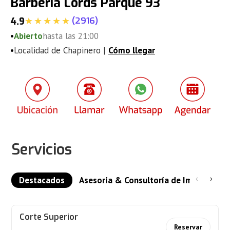
Barbería Lords Parque 93
(
2916
)
4.9
•
Abierto
hasta las 21:00
•
Localidad de Chapinero |
Cómo llegar
Servicios
‹
›
Destacados
Asesoría & Consultoría de Imagen
Corte Superior
Reservar