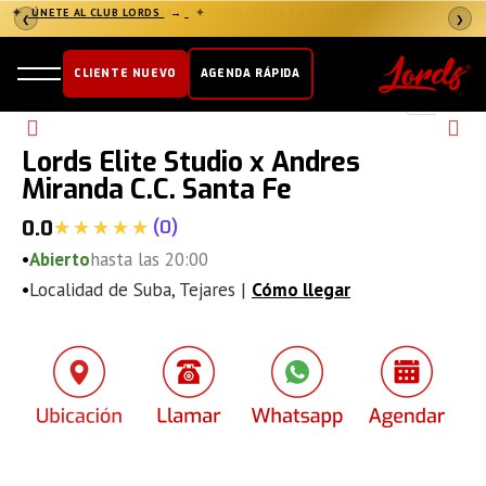
✦
ÚNETE AL CLUB LORDS
→
✦
❮
❯
CLIENTE NUEVO
AGENDA RÁPIDA
Lords Elite Studio x Andres
Miranda C.C. Santa Fe
(
0
)
0.0
•
Abierto
hasta las 20:00
•
Localidad de Suba, Tejares |
Cómo llegar