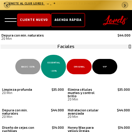
✦
✦
ÚNETE AL CLUB LORDS
→
❮
❯
CLIENTE NUEVO
AGENDA RÁPIDA
Depura con min. naturales
$44.000
20 Min
Faciales
ESSENTIAL
BASIC -30%
ORIGINAL
VIP
-20%
Limpieza profunda
$35.000
Elimina células
$35.000
20 Min
muetas y control
brillo
20 Min
Depura con min.
$44.000
Hidratacion celular
$44.000
naturales
avanzada
20 Min
20 Min
Diseño de cejas con
$14.000
Honey Wax para
$14.000
cuchillas
vellos Orejas