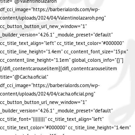
title="@Valentinolazaroh"
df_cci_image="https://barberialords.com/wp-
content/uploads/2024/04/Valentinolazaroh.png"
cc_button_button_url_new_window="1"
_builder_version="4.26.1" _module_preset="default"
cc_title_text_align="left" cc_title_text_color="#000000"
cc_title_line_height="1.4em" cc_content_font_size="15px"
cc_content_line_height="1.1em" global_colors_info="{}"]
[/difl_contentcarouselitem][difl_contentcarouselitem
title="@Cacha.oficial"
df_cci_image="https://barberialords.com/wp-
content/uploads/2024/04/cacha.oficial.png"
cc_button_button_url_new_window="1"
_builder_version="4.26.1" _module_preset="default"
cc_title_font="||||||||" cc_title_text_align="left"
cc_title_text_color="#000000" cc_title_line_height="1.4em"