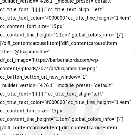
_builder_version="4.26.1" _module_preset="default"
cc_title_font="||||||||" cc_title_text_align="left"
cc_title_text_color="#000000" cc_title_line_height="1.4em"
cc_content_font_size="15px"
cc_content_line_height="1.1em" global_colors_info="{}"]
[/difl_contentcarouselitem][difl_contentcarouselitem
title="@Juajaramilloe"
df_cci_image="https://barberialords.com/wp-
content/uploads/2024/04/Juajaramilloe.png"
cc_button_button_url_new_window="1"
_builder_version="4.26.1" _module_preset="default"
cc_title_font="||||||||" cc_title_text_align="left"
cc_title_text_color="#000000" cc_title_line_height="1.4em"
cc_content_font_size="15px"
cc_content_line_height="1.1em" global_colors_info="{}"]
[/difl_contentcarouselitem][difl_contentcarouselitem