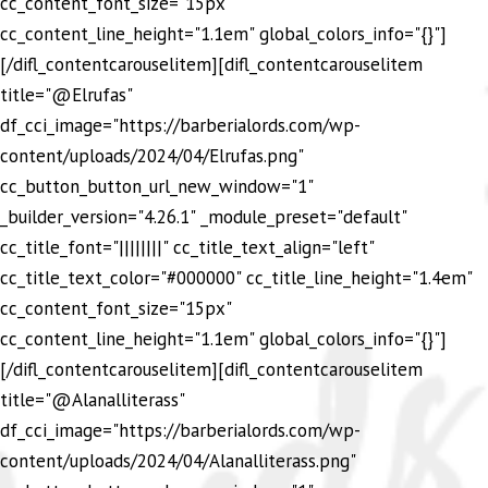
cc_content_font_size="15px"
cc_content_line_height="1.1em" global_colors_info="{}"]
[/difl_contentcarouselitem][difl_contentcarouselitem
title="@Elrufas"
df_cci_image="https://barberialords.com/wp-
content/uploads/2024/04/Elrufas.png"
cc_button_button_url_new_window="1"
_builder_version="4.26.1" _module_preset="default"
cc_title_font="||||||||" cc_title_text_align="left"
cc_title_text_color="#000000" cc_title_line_height="1.4em"
cc_content_font_size="15px"
cc_content_line_height="1.1em" global_colors_info="{}"]
[/difl_contentcarouselitem][difl_contentcarouselitem
title="@Alanalliterass"
df_cci_image="https://barberialords.com/wp-
content/uploads/2024/04/Alanalliterass.png"