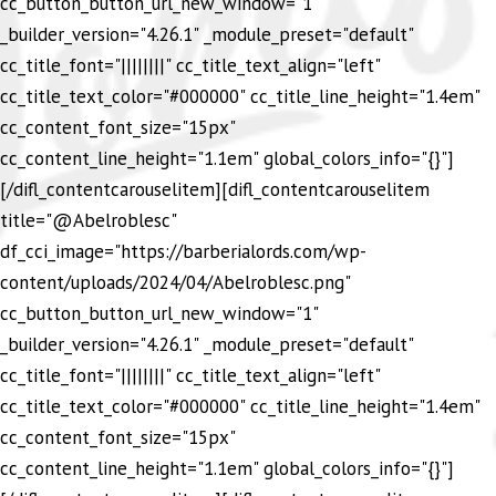
cc_button_button_url_new_window="1"
_builder_version="4.26.1" _module_preset="default"
cc_title_font="||||||||" cc_title_text_align="left"
cc_title_text_color="#000000" cc_title_line_height="1.4em"
cc_content_font_size="15px"
cc_content_line_height="1.1em" global_colors_info="{}"]
[/difl_contentcarouselitem][difl_contentcarouselitem
title="@Abelroblesc"
df_cci_image="https://barberialords.com/wp-
content/uploads/2024/04/Abelroblesc.png"
cc_button_button_url_new_window="1"
_builder_version="4.26.1" _module_preset="default"
cc_title_font="||||||||" cc_title_text_align="left"
cc_title_text_color="#000000" cc_title_line_height="1.4em"
cc_content_font_size="15px"
cc_content_line_height="1.1em" global_colors_info="{}"]