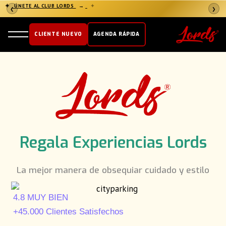
✦
ÚNETE AL CLUB LORDS
→
✦
❮
❯
CLIENTE NUEVO
AGENDA RÁPIDA
Regala Experiencias Lords
La mejor manera de obsequiar cuidado y estilo
4.8 MUY BIEN
+45.000 Clientes Satisfechos