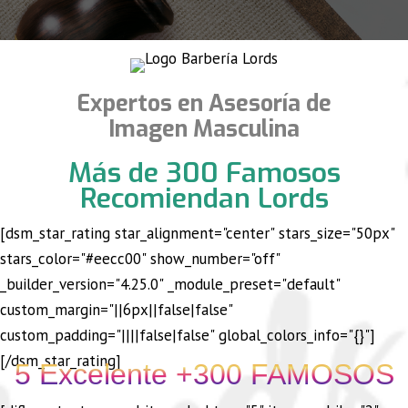
Expertos en Asesoría de
Imagen Masculina
Más de 300 Famosos
Recomiendan Lords
[dsm_star_rating star_alignment="center" stars_size="50px"
stars_color="#eecc00" show_number="off"
_builder_version="4.25.0" _module_preset="default"
custom_margin="||6px||false|false"
custom_padding="||||false|false" global_colors_info="{}"]
[/dsm_star_rating]
5 Excelente +300 FAMOSOS