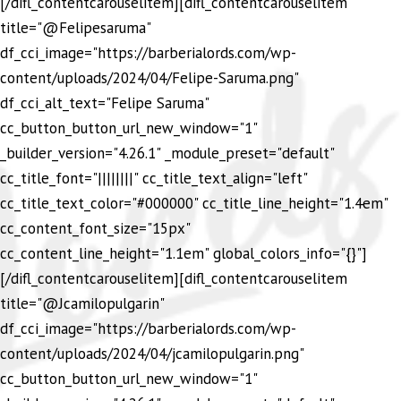
[/difl_contentcarouselitem][difl_contentcarouselitem
title="@Felipesaruma"
df_cci_image="https://barberialords.com/wp-
content/uploads/2024/04/Felipe-Saruma.png"
df_cci_alt_text="Felipe Saruma"
cc_button_button_url_new_window="1"
_builder_version="4.26.1" _module_preset="default"
cc_title_font="||||||||" cc_title_text_align="left"
cc_title_text_color="#000000" cc_title_line_height="1.4em"
cc_content_font_size="15px"
cc_content_line_height="1.1em" global_colors_info="{}"]
[/difl_contentcarouselitem][difl_contentcarouselitem
title="@Jcamilopulgarin"
df_cci_image="https://barberialords.com/wp-
content/uploads/2024/04/jcamilopulgarin.png"
cc_button_button_url_new_window="1"