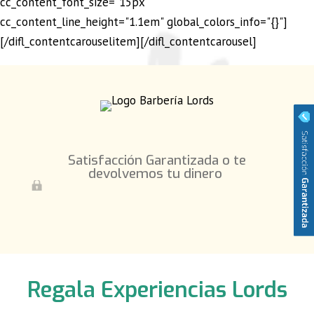
cc_content_font_size="15px"
cc_content_line_height="1.1em" global_colors_info="{}"]
[/difl_contentcarouselitem][/difl_contentcarousel]
Satisfacción Garantizada o te
devolvemos tu dinero
Regala Experiencias Lords