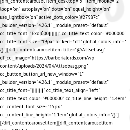
[difl_contentcarousel item_desktop="5" item_mobile="2"
loop="on" autoplay="on" dots="on" equal_height="on"
use_lightbox="on" active_dots_color="#27987c"
_builder_version="4.26.1" _module_preset="default"
cc_title_font="Exo|600|||||||" cc_title_text_color="#000000"
cc_title_font_size="19px" locked="off" global_colors_info="
{}"][difl_contentcarouselitem title="@Attsebasg"
df_cci_image="https://barberialords.com/wp-
content/uploads/2024/04/Attsebasg.png"
cc_button_button_url_new_window="1"
_builder_version="4.26.1" _module_preset="default"
cc_title_font="||||||||" cc_title_text_align="left"
cc_title_text_color="#000000" cc_title_line_height="1.4em"
cc_content_font_size="15px"
cc_content_line_height="1.1em" global_colors_info="{}"]
[/difl_contentcarouselitem][difl_contentcarouselitem