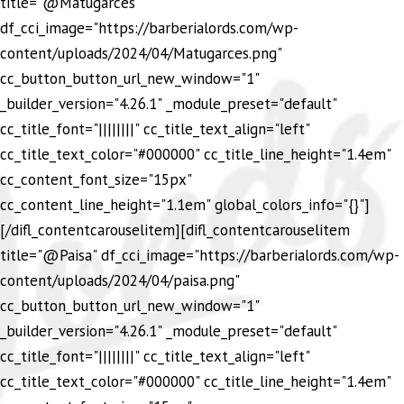
title="@Matugarces"
df_cci_image="https://barberialords.com/wp-
content/uploads/2024/04/Matugarces.png"
cc_button_button_url_new_window="1"
_builder_version="4.26.1" _module_preset="default"
cc_title_font="||||||||" cc_title_text_align="left"
cc_title_text_color="#000000" cc_title_line_height="1.4em"
cc_content_font_size="15px"
cc_content_line_height="1.1em" global_colors_info="{}"]
[/difl_contentcarouselitem][difl_contentcarouselitem
title="@Paisa" df_cci_image="https://barberialords.com/wp-
content/uploads/2024/04/paisa.png"
cc_button_button_url_new_window="1"
_builder_version="4.26.1" _module_preset="default"
cc_title_font="||||||||" cc_title_text_align="left"
cc_title_text_color="#000000" cc_title_line_height="1.4em"