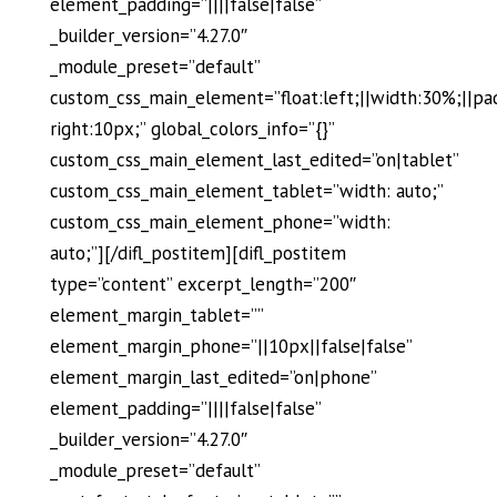
element_padding=”||||false|false”
_builder_version=”4.27.0″
_module_preset=”default”
custom_css_main_element=”float:left;||width:30%;||pa
right:10px;” global_colors_info=”{}”
custom_css_main_element_last_edited=”on|tablet”
custom_css_main_element_tablet=”width: auto;”
custom_css_main_element_phone=”width:
auto;”][/difl_postitem][difl_postitem
type=”content” excerpt_length=”200″
element_margin_tablet=””
element_margin_phone=”||10px||false|false”
element_margin_last_edited=”on|phone”
element_padding=”||||false|false”
_builder_version=”4.27.0″
_module_preset=”default”