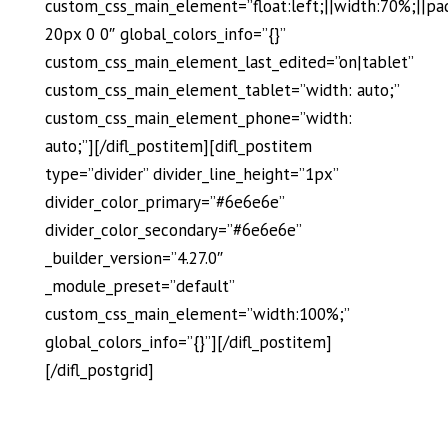
custom_css_main_element=”float:left;||width:70%;||pa
20px 0 0″ global_colors_info=”{}”
custom_css_main_element_last_edited=”on|tablet”
custom_css_main_element_tablet=”width: auto;”
custom_css_main_element_phone=”width:
auto;”][/difl_postitem][difl_postitem
type=”divider” divider_line_height=”1px”
divider_color_primary=”#6e6e6e”
divider_color_secondary=”#6e6e6e”
_builder_version=”4.27.0″
_module_preset=”default”
custom_css_main_element=”width:100%;”
global_colors_info=”{}”][/difl_postitem]
[/difl_postgrid]