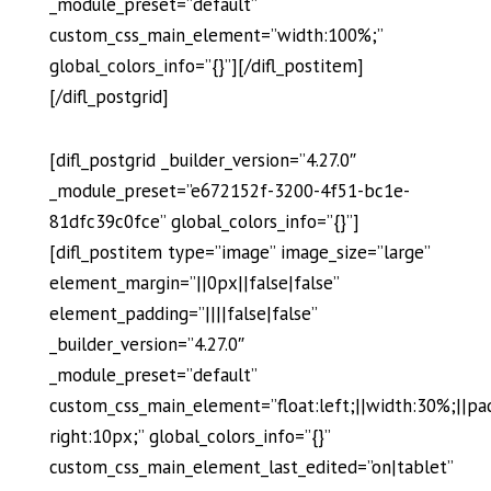
_module_preset=”default”
custom_css_main_element=”width:100%;”
global_colors_info=”{}”][/difl_postitem]
[/difl_postgrid]
[difl_postgrid _builder_version=”4.27.0″
_module_preset=”e672152f-3200-4f51-bc1e-
81dfc39c0fce” global_colors_info=”{}”]
[difl_postitem type=”image” image_size=”large”
element_margin=”||0px||false|false”
element_padding=”||||false|false”
_builder_version=”4.27.0″
_module_preset=”default”
custom_css_main_element=”float:left;||width:30%;||pa
right:10px;” global_colors_info=”{}”
custom_css_main_element_last_edited=”on|tablet”