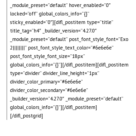
_module_preset=”default” hover_enabled=”0″
locked=”off” global_colors_info=”{}”
sticky_enabled=”0″][difl_postitem type=”title”
title_tag=”h4″ _builder_version=”4.27.0″
_module_preset=”default” post_font_style_font=”Exo
2||||||||” post_font_style_text_color=”#6e6e6e”
post_font_style_font_size=”18px”
global_colors_info=”{}”][/difl_postitem][difl_postitem
type=”divider” divider_line_height=”1px”
divider_color_primary=”#6e6e6e”
divider_color_secondary=”#6e6e6e”
_builder_version=”4.27.0″ _module_preset=”default”
global_colors_info=”{}”][/difl_postitem]
[/difl_postgrid]