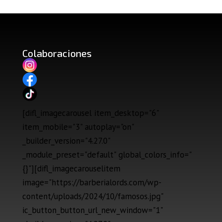
Colaboraciones
[difl_imagecarousel item_desktop="6"
item_mobile="3" autoplay="on"
_builder_version="4.27.0"
_module_preset="default" global_colors_info="
{}"][difl_imagecarouselitem
image="https://barberialords.com/wp-
content/uploads/2024/10/famosos.jpg"
ic_button_button_url_new_window="1"