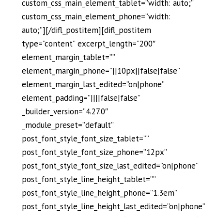
custom_css_main_element_tablet=”width: auto;”
custom_css_main_element_phone=”width:
auto;”][/difl_postitem][difl_postitem
type=”content” excerpt_length=”200″
element_margin_tablet=””
element_margin_phone=”||10px||false|false”
element_margin_last_edited=”on|phone”
element_padding=”||||false|false”
_builder_version=”4.27.0″
_module_preset=”default”
post_font_style_font_size_tablet=””
post_font_style_font_size_phone=”12px”
post_font_style_font_size_last_edited=”on|phone”
post_font_style_line_height_tablet=””
post_font_style_line_height_phone=”1.3em”
post_font_style_line_height_last_edited=”on|phone”