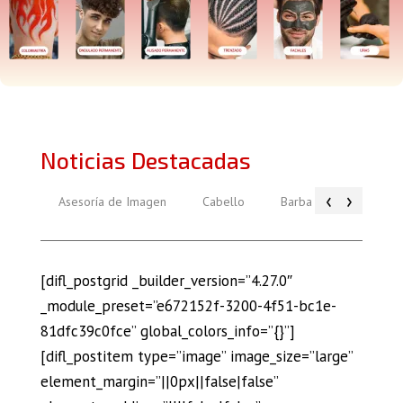
Noticias Destacadas
‹
›
Asesoría de Imagen
Cabello
Barba
Piel
[difl_postgrid _builder_version=”4.27.0″
_module_preset=”e672152f-3200-4f51-bc1e-
81dfc39c0fce” global_colors_info=”{}”]
[difl_postitem type=”image” image_size=”large”
element_margin=”||0px||false|false”