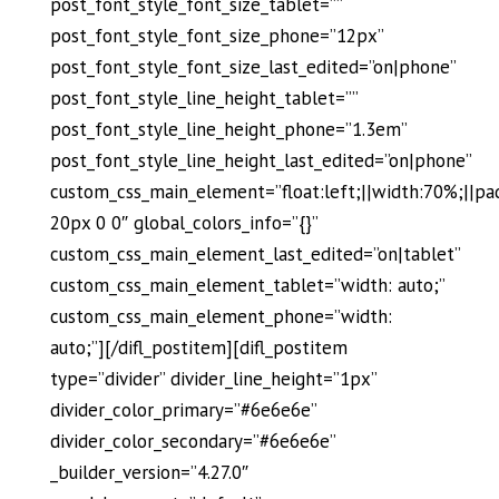
post_font_style_font_size_tablet=””
post_font_style_font_size_phone=”12px”
post_font_style_font_size_last_edited=”on|phone”
post_font_style_line_height_tablet=””
post_font_style_line_height_phone=”1.3em”
post_font_style_line_height_last_edited=”on|phone”
custom_css_main_element=”float:left;||width:70%;||pa
20px 0 0″ global_colors_info=”{}”
custom_css_main_element_last_edited=”on|tablet”
custom_css_main_element_tablet=”width: auto;”
custom_css_main_element_phone=”width:
auto;”][/difl_postitem][difl_postitem
type=”divider” divider_line_height=”1px”
divider_color_primary=”#6e6e6e”
divider_color_secondary=”#6e6e6e”
_builder_version=”4.27.0″