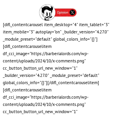
[difl_contentcarousel item_desktop="4" item_tablet="3"
item_mobile="3" autoplay="on" _builder_version="4.27.0"
_module_preset="default" global_colors_info="{}"]
[difl_contentcarouselitem
df_cci_image="https://barberialords.com/wp-
content/uploads/2024/10/x-comments.png"
cc_button_button_url_new_window="1"
_builder_version="4.27.0" _module_preset="default"
global_colors_info="{}"][/difl_contentcarouselitem]
[difl_contentcarouselitem
df_cci_image="https://barberialords.com/wp-
content/uploads/2024/10/x-comments.png"
cc_button_button_url_new_window="1"