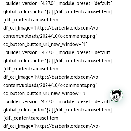
_builder_version="4.27.0" _module_preset="default"
global_colors_info="{}"][/difl_contentcarouselitem]
[difl_contentcarouselitem
df_cci_image="https://barberialords.com/wp-
content/uploads/2024/10/x-comments.png"
cc_button_button_url_new_window="1"
_builder_version="4.27.0" _module_preset="default"
global_colors_info="{}"][/difl_contentcarouselitem]
[difl_contentcarouselitem
¿Deseas más información?
df_cci_image="https://barberialords.com/wp-
content/uploads/2024/10/x-comments.png"
cc_button_button_url_new_window="1"
Iniciemos un chat
_builder_version="4.27.0" _module_preset="default"
global_colors_info="{}"][/difl_contentcarouselitem]
[difl_contentcarouselitem
df_cci_image="https://barberialords.com/wp-