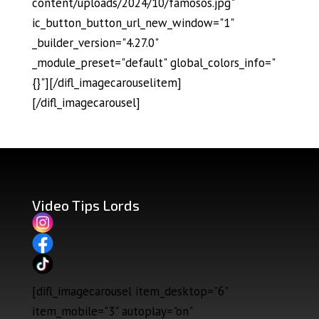
content/uploads/2024/10/famosos.jpg"
ic_button_button_url_new_window="1"
_builder_version="4.27.0"
_module_preset="default" global_colors_info="
{}"][/difl_imagecarouselitem]
[/difl_imagecarousel]
Video Tips Lords
[difl_imagecarousel item_desktop="6"
item_mobile="3" autoplay="on"