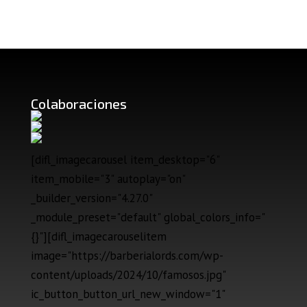
Colaboraciones
[difl_imagecarousel item_desktop="6"
item_mobile="3" autoplay="on"
_builder_version="4.27.0"
_module_preset="default" global_colors_info="
{}"][difl_imagecarouselitem
image="https://barberialords.com/wp-
content/uploads/2024/10/famosos.jpg"
ic_button_button_url_new_window="1"