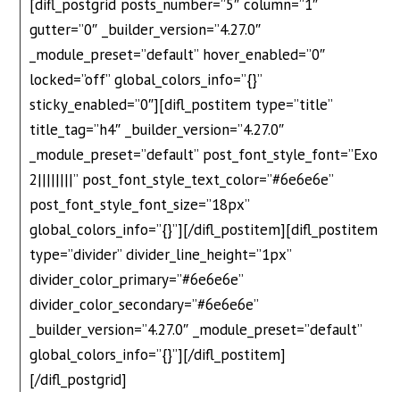
[difl_postgrid posts_number=”5″ column=”1″
gutter=”0″ _builder_version=”4.27.0″
_module_preset=”default” hover_enabled=”0″
locked=”off” global_colors_info=”{}”
sticky_enabled=”0″][difl_postitem type=”title”
title_tag=”h4″ _builder_version=”4.27.0″
_module_preset=”default” post_font_style_font=”Exo
2||||||||” post_font_style_text_color=”#6e6e6e”
post_font_style_font_size=”18px”
global_colors_info=”{}”][/difl_postitem][difl_postitem
type=”divider” divider_line_height=”1px”
divider_color_primary=”#6e6e6e”
divider_color_secondary=”#6e6e6e”
_builder_version=”4.27.0″ _module_preset=”default”
global_colors_info=”{}”][/difl_postitem]
[/difl_postgrid]