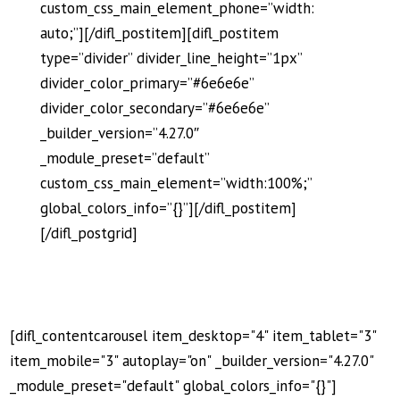
custom_css_main_element_phone=”width:
auto;”][/difl_postitem][difl_postitem
type=”divider” divider_line_height=”1px”
divider_color_primary=”#6e6e6e”
divider_color_secondary=”#6e6e6e”
_builder_version=”4.27.0″
_module_preset=”default”
custom_css_main_element=”width:100%;”
global_colors_info=”{}”][/difl_postitem]
[/difl_postgrid]
[difl_contentcarousel item_desktop="4" item_tablet="3"
item_mobile="3" autoplay="on" _builder_version="4.27.0"
_module_preset="default" global_colors_info="{}"]