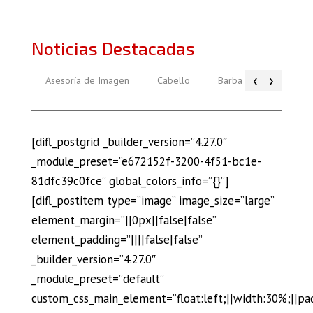
Noticias Destacadas
‹
›
Asesoría de Imagen
Cabello
Barba
Piel
[difl_postgrid _builder_version=”4.27.0″
_module_preset=”e672152f-3200-4f51-bc1e-
81dfc39c0fce” global_colors_info=”{}”]
[difl_postitem type=”image” image_size=”large”
element_margin=”||0px||false|false”
element_padding=”||||false|false”
_builder_version=”4.27.0″
_module_preset=”default”
custom_css_main_element=”float:left;||width:30%;||pa