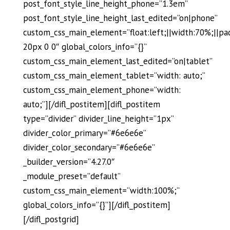
post_font_style_line_height_phone=”1.3em”
post_font_style_line_height_last_edited=”on|phone”
custom_css_main_element=”float:left;||width:70%;||pa
20px 0 0″ global_colors_info=”{}”
custom_css_main_element_last_edited=”on|tablet”
custom_css_main_element_tablet=”width: auto;”
custom_css_main_element_phone=”width:
auto;”][/difl_postitem][difl_postitem
type=”divider” divider_line_height=”1px”
divider_color_primary=”#6e6e6e”
divider_color_secondary=”#6e6e6e”
_builder_version=”4.27.0″
_module_preset=”default”
custom_css_main_element=”width:100%;”
global_colors_info=”{}”][/difl_postitem]
[/difl_postgrid]