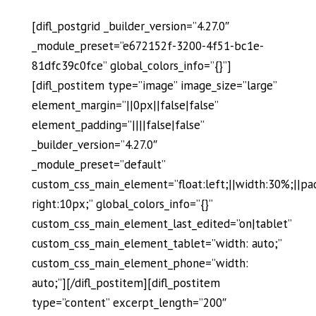
[difl_postgrid _builder_version=”4.27.0″
_module_preset=”e672152f-3200-4f51-bc1e-
81dfc39c0fce” global_colors_info=”{}”]
[difl_postitem type=”image” image_size=”large”
element_margin=”||0px||false|false”
element_padding=”||||false|false”
_builder_version=”4.27.0″
_module_preset=”default”
custom_css_main_element=”float:left;||width:30%;||pa
right:10px;” global_colors_info=”{}”
custom_css_main_element_last_edited=”on|tablet”
custom_css_main_element_tablet=”width: auto;”
custom_css_main_element_phone=”width:
auto;”][/difl_postitem][difl_postitem
type=”content” excerpt_length=”200″