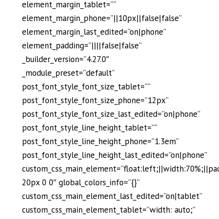
element_margin_tablet=””
element_margin_phone=”||10px||false|false”
element_margin_last_edited=”on|phone”
element_padding=”||||false|false”
_builder_version=”4.27.0″
_module_preset=”default”
post_font_style_font_size_tablet=””
post_font_style_font_size_phone=”12px”
post_font_style_font_size_last_edited=”on|phone”
post_font_style_line_height_tablet=””
post_font_style_line_height_phone=”1.3em”
post_font_style_line_height_last_edited=”on|phone”
custom_css_main_element=”float:left;||width:70%;||pa
20px 0 0″ global_colors_info=”{}”
custom_css_main_element_last_edited=”on|tablet”
custom_css_main_element_tablet=”width: auto;”