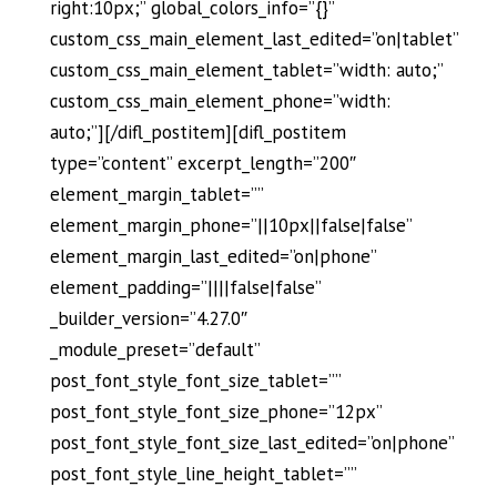
right:10px;” global_colors_info=”{}”
custom_css_main_element_last_edited=”on|tablet”
custom_css_main_element_tablet=”width: auto;”
custom_css_main_element_phone=”width:
auto;”][/difl_postitem][difl_postitem
type=”content” excerpt_length=”200″
element_margin_tablet=””
element_margin_phone=”||10px||false|false”
element_margin_last_edited=”on|phone”
element_padding=”||||false|false”
_builder_version=”4.27.0″
_module_preset=”default”
post_font_style_font_size_tablet=””
post_font_style_font_size_phone=”12px”
post_font_style_font_size_last_edited=”on|phone”
post_font_style_line_height_tablet=””