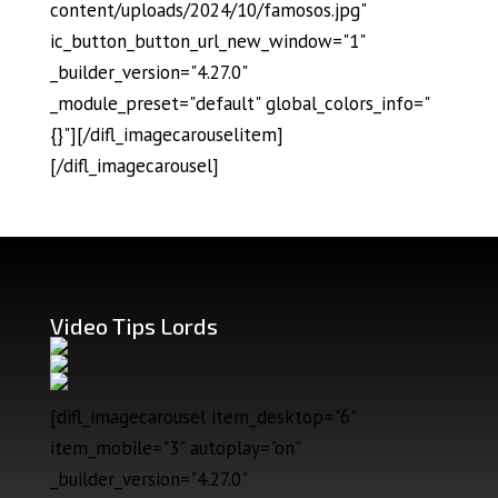
content/uploads/2024/10/famosos.jpg"
ic_button_button_url_new_window="1"
_builder_version="4.27.0"
_module_preset="default" global_colors_info="
{}"][/difl_imagecarouselitem]
[/difl_imagecarousel]
Video Tips Lords
[difl_imagecarousel item_desktop="6"
item_mobile="3" autoplay="on"
_builder_version="4.27.0"