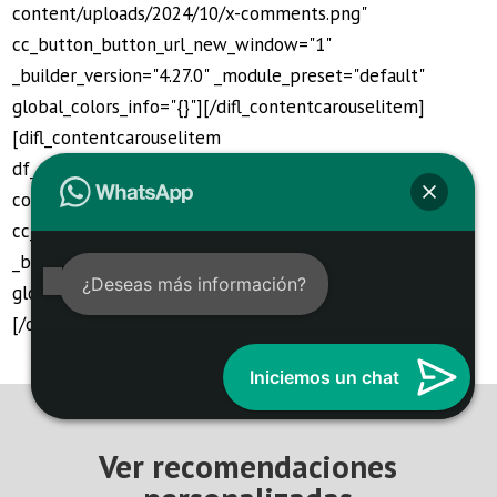
content/uploads/2024/10/x-comments.png"
cc_button_button_url_new_window="1"
_builder_version="4.27.0" _module_preset="default"
global_colors_info="{}"][/difl_contentcarouselitem]
[difl_contentcarouselitem
df_cci_image="https://barberialords.com/wp-
content/uploads/2024/10/x-comments.png"
cc_button_button_url_new_window="1"
_builder_version="4.27.0" _module_preset="default"
¿Deseas más información?
global_colors_info="{}"][/difl_contentcarouselitem]
[/difl_contentcarousel]
Iniciemos un chat
Ver recomendaciones