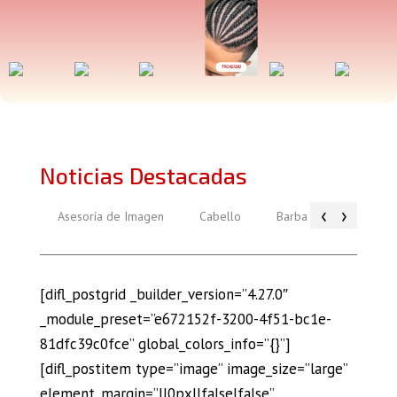
Noticias Destacadas
‹
›
Asesoría de Imagen
Cabello
Barba
Piel
[difl_postgrid _builder_version=”4.27.0″
_module_preset=”e672152f-3200-4f51-bc1e-
81dfc39c0fce” global_colors_info=”{}”]
[difl_postitem type=”image” image_size=”large”
element_margin=”||0px||false|false”