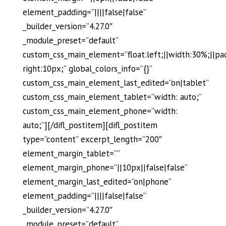
element_padding=”||||false|false”
_builder_version=”4.27.0″
_module_preset=”default”
custom_css_main_element=”float:left;||width:30%;||pa
right:10px;” global_colors_info=”{}”
custom_css_main_element_last_edited=”on|tablet”
custom_css_main_element_tablet=”width: auto;”
custom_css_main_element_phone=”width:
auto;”][/difl_postitem][difl_postitem
type=”content” excerpt_length=”200″
element_margin_tablet=””
element_margin_phone=”||10px||false|false”
element_margin_last_edited=”on|phone”
element_padding=”||||false|false”
_builder_version=”4.27.0″
_module_preset=”default”