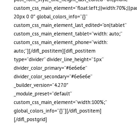
custom_css_main_element=”float:left;||width:70%;||pa
20px 0 0″ global_colors_info=”{}”
custom_css_main_element_last_edited=”on|tablet”
custom_css_main_element_tablet=”width: auto;”
custom_css_main_element_phone=”width:
auto;”][/difl_postitem][difl_postitem
type=”divider” divider_line_height=”1px”
divider_color_primary=”#6e6e6e”
divider_color_secondary=”#6e6e6e”
_builder_version=”4.27.0″
_module_preset=”default”
custom_css_main_element=”width:100%;”
global_colors_info=”{}”][/difl_postitem]
[/difl_postgrid]