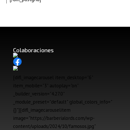
Colaboraciones
[difl_imagecarousel item_desktop="6"
item_mobile="3" autoplay="on"
_builder_version="4.27.0"
_module_preset="default" global_colors_info="
{}"][difl_imagecarouselitem
image="https://barberialords.com/wp-
content/uploads/2024/10/famosos.jpg"