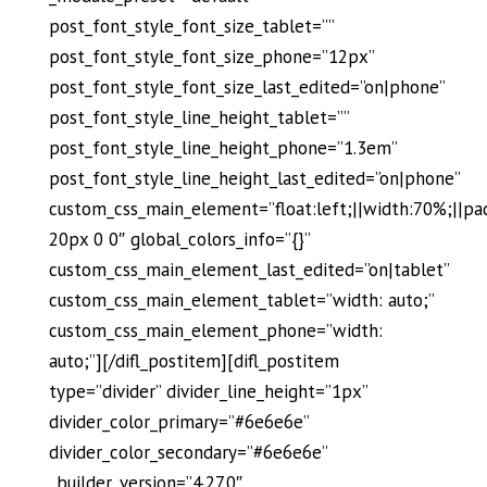
post_font_style_font_size_tablet=””
post_font_style_font_size_phone=”12px”
post_font_style_font_size_last_edited=”on|phone”
post_font_style_line_height_tablet=””
post_font_style_line_height_phone=”1.3em”
post_font_style_line_height_last_edited=”on|phone”
custom_css_main_element=”float:left;||width:70%;||pa
20px 0 0″ global_colors_info=”{}”
custom_css_main_element_last_edited=”on|tablet”
custom_css_main_element_tablet=”width: auto;”
custom_css_main_element_phone=”width:
auto;”][/difl_postitem][difl_postitem
type=”divider” divider_line_height=”1px”
divider_color_primary=”#6e6e6e”
divider_color_secondary=”#6e6e6e”
_builder_version=”4.27.0″