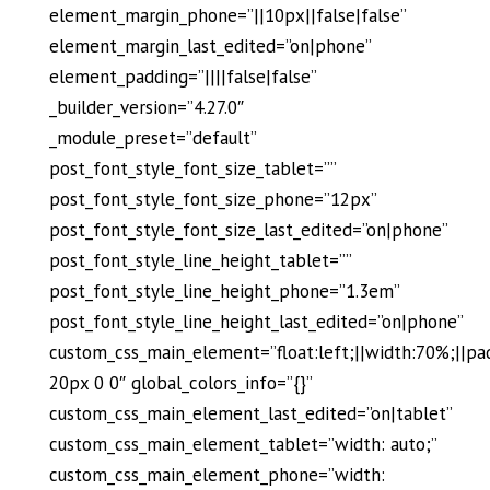
element_margin_phone=”||10px||false|false”
element_margin_last_edited=”on|phone”
element_padding=”||||false|false”
_builder_version=”4.27.0″
_module_preset=”default”
post_font_style_font_size_tablet=””
post_font_style_font_size_phone=”12px”
post_font_style_font_size_last_edited=”on|phone”
post_font_style_line_height_tablet=””
post_font_style_line_height_phone=”1.3em”
post_font_style_line_height_last_edited=”on|phone”
custom_css_main_element=”float:left;||width:70%;||pa
20px 0 0″ global_colors_info=”{}”
custom_css_main_element_last_edited=”on|tablet”
custom_css_main_element_tablet=”width: auto;”
custom_css_main_element_phone=”width: