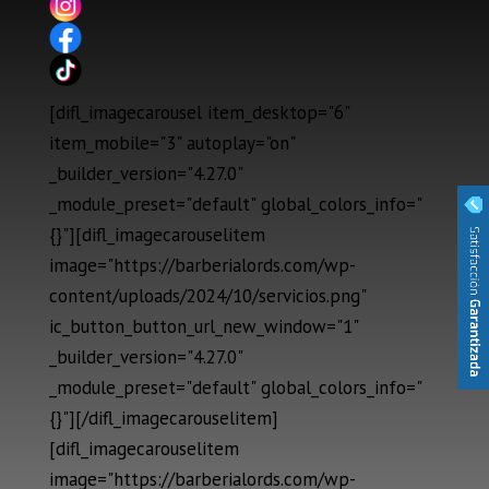
[difl_imagecarousel item_desktop="6"
item_mobile="3" autoplay="on"
_builder_version="4.27.0"
_module_preset="default" global_colors_info="
{}"][difl_imagecarouselitem
image="https://barberialords.com/wp-
content/uploads/2024/10/servicios.png"
ic_button_button_url_new_window="1"
_builder_version="4.27.0"
_module_preset="default" global_colors_info="
{}"][/difl_imagecarouselitem]
[difl_imagecarouselitem
image="https://barberialords.com/wp-