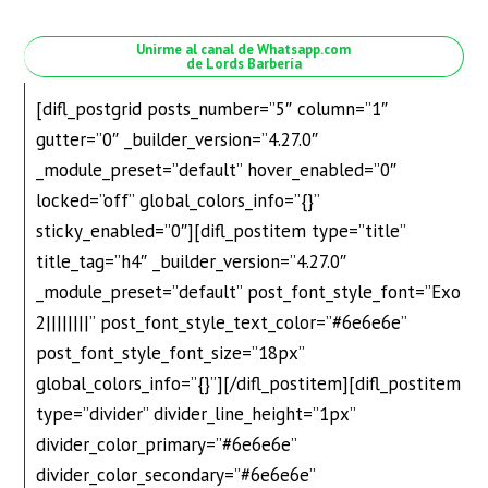
Unirme al canal de Whatsapp.com
de Lords Barbería
[difl_postgrid posts_number=”5″ column=”1″
gutter=”0″ _builder_version=”4.27.0″
_module_preset=”default” hover_enabled=”0″
locked=”off” global_colors_info=”{}”
sticky_enabled=”0″][difl_postitem type=”title”
title_tag=”h4″ _builder_version=”4.27.0″
_module_preset=”default” post_font_style_font=”Exo
2||||||||” post_font_style_text_color=”#6e6e6e”
post_font_style_font_size=”18px”
global_colors_info=”{}”][/difl_postitem][difl_postitem
type=”divider” divider_line_height=”1px”
divider_color_primary=”#6e6e6e”
divider_color_secondary=”#6e6e6e”