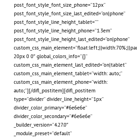
post_font_style_font_size_phone=”12px”
post_font_style_font_size_last_edited=”on|phone”
post_font_style_line_height_tablet=””
post_font_style_line_height_phone=”1.3em”
post_font_style_line_height_last_edited=”on|phone”
custom_css_main_element=”float:left;||width:70%;||pa
20px 0 0″ global_colors_info=”{}”
custom_css_main_element_last_edited=”on|tablet”
custom_css_main_element_tablet=”width: auto;”
custom_css_main_element_phone=”width:
auto;”][/difl_postitem][difl_postitem
type=”divider” divider_line_height=”1px”
divider_color_primary=”#6e6e6e”
divider_color_secondary=”#6e6e6e”
_builder_version=”4.27.0″
_module_preset=”default”