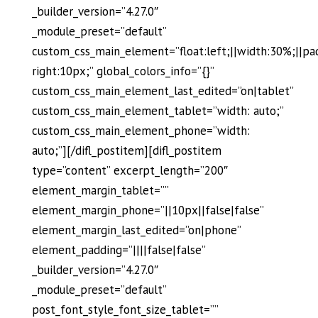
_builder_version=”4.27.0″
_module_preset=”default”
custom_css_main_element=”float:left;||width:30%;||pa
right:10px;” global_colors_info=”{}”
custom_css_main_element_last_edited=”on|tablet”
custom_css_main_element_tablet=”width: auto;”
custom_css_main_element_phone=”width:
auto;”][/difl_postitem][difl_postitem
type=”content” excerpt_length=”200″
element_margin_tablet=””
element_margin_phone=”||10px||false|false”
element_margin_last_edited=”on|phone”
element_padding=”||||false|false”
_builder_version=”4.27.0″
_module_preset=”default”
post_font_style_font_size_tablet=””