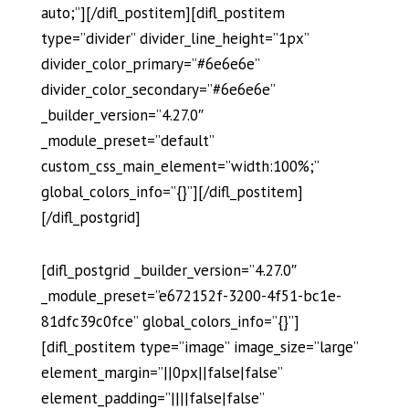
auto;”][/difl_postitem][difl_postitem
type=”divider” divider_line_height=”1px”
divider_color_primary=”#6e6e6e”
divider_color_secondary=”#6e6e6e”
_builder_version=”4.27.0″
_module_preset=”default”
custom_css_main_element=”width:100%;”
global_colors_info=”{}”][/difl_postitem]
[/difl_postgrid]
[difl_postgrid _builder_version=”4.27.0″
_module_preset=”e672152f-3200-4f51-bc1e-
81dfc39c0fce” global_colors_info=”{}”]
[difl_postitem type=”image” image_size=”large”
element_margin=”||0px||false|false”
element_padding=”||||false|false”