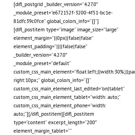
[difl_postgrid _builder_version=”4.27.0″
_module_preset=”e672152f-3200-4f51-bc1e-
81dfc39c0fce” global_colors_info=”{}”]
[difl_postitem type=”image” image_size=”large”
element_margin=”||0px||false|false”
element_padding=”||||false|false”
_builder_version=”4.27.0″
_module_preset=”default”
custom_css_main_element=”float:left;||width:30%;||pa
right:10px;” global_colors_info=”{}”
custom_css_main_element_last_edited=”on|tablet”
custom_css_main_element_tablet=”width: auto;”
custom_css_main_element_phone=”width:
auto;”][/difl_postitem][difl_postitem
type=”content” excerpt_length=”200″
element_margin_tablet=””