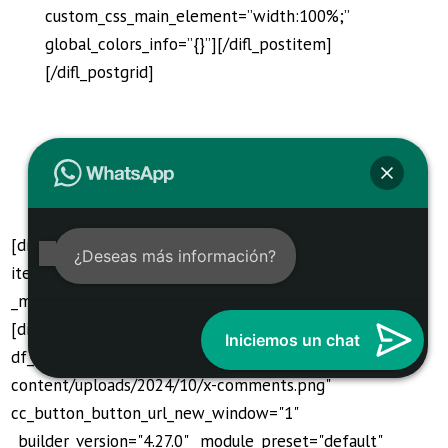
custom_css_main_element=”width:100%;”
global_colors_info=”{}”][/difl_postitem]
[/difl_postgrid]
[difl_contentcarousel item_desktop="4" item_tablet="3"
¿Deseas más información?
item_mobile="3" autoplay="on" _builder_version="4.27.0"
_module_preset="default" global_colors_info="{}"]
[difl_contentcarouselitem
Iniciemos un chat
df_cci_image="https://barberialords.com/wp-
content/uploads/2024/10/x-comments.png"
cc_button_button_url_new_window="1"
_builder_version="4.27.0" _module_preset="default"