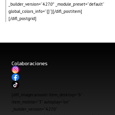
_builder_version=”4.27.0″ _module_preset=”default”
global_colors_info=”{}”][/difl_postitem]
[/difl_postgrid]
Colaboraciones
[difl_imagecarousel item_desktop="6"
item_mobile="3" autoplay="on"
_builder_version="4.27.0"