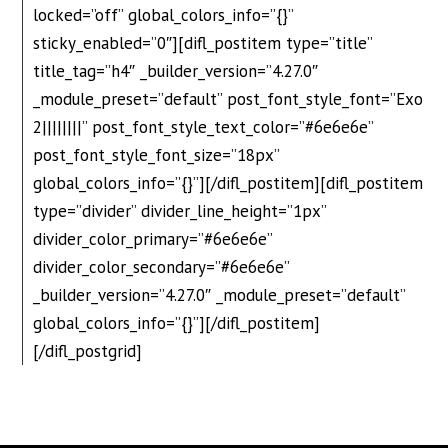
locked=”off” global_colors_info=”{}”
sticky_enabled=”0″][difl_postitem type=”title”
title_tag=”h4″ _builder_version=”4.27.0″
_module_preset=”default” post_font_style_font=”Exo
2||||||||” post_font_style_text_color=”#6e6e6e”
post_font_style_font_size=”18px”
global_colors_info=”{}”][/difl_postitem][difl_postitem
type=”divider” divider_line_height=”1px”
divider_color_primary=”#6e6e6e”
divider_color_secondary=”#6e6e6e”
_builder_version=”4.27.0″ _module_preset=”default”
global_colors_info=”{}”][/difl_postitem]
[/difl_postgrid]