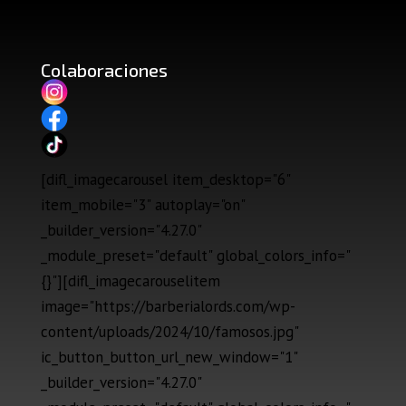
Colaboraciones
[difl_imagecarousel item_desktop="6"
item_mobile="3" autoplay="on"
_builder_version="4.27.0"
_module_preset="default" global_colors_info="
{}"][difl_imagecarouselitem
image="https://barberialords.com/wp-
content/uploads/2024/10/famosos.jpg"
ic_button_button_url_new_window="1"
_builder_version="4.27.0"