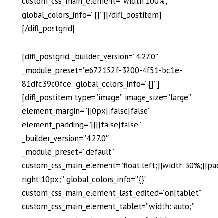
custom_css_main_element=”width:100%;”
global_colors_info=”{}”][/difl_postitem]
[/difl_postgrid]
[difl_postgrid _builder_version=”4.27.0″
_module_preset=”e672152f-3200-4f51-bc1e-
81dfc39c0fce” global_colors_info=”{}”]
[difl_postitem type=”image” image_size=”large”
element_margin=”||0px||false|false”
element_padding=”||||false|false”
_builder_version=”4.27.0″
_module_preset=”default”
custom_css_main_element=”float:left;||width:30%;||pa
right:10px;” global_colors_info=”{}”
custom_css_main_element_last_edited=”on|tablet”
custom_css_main_element_tablet=”width: auto;”