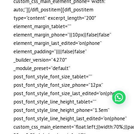
custom_css_main_element_phone=”width:
auto;”][/difl_postitem][difl_postitem
type=”content” excerpt_length=”200″
element_margin_tablet=””
element_margin_phone=”||10px||false|false”
element_margin_last_edited=”on|phone”
element_padding=”||||false|false”
_builder_version=”4.27.0″
_module_preset=”default”
post_font_style_font_size_tablet=””
post_font_style_font_size_phone=”12px”
post_font_style_font_size_last_edited=”on|phone”
post_font_style_line_height_tablet=””
post_font_style_line_height_phone=”1.3em”
post_font_style_line_height_last_edited=”on|phone”
custom_css_main_element=”float:left;||width:70%;||pa