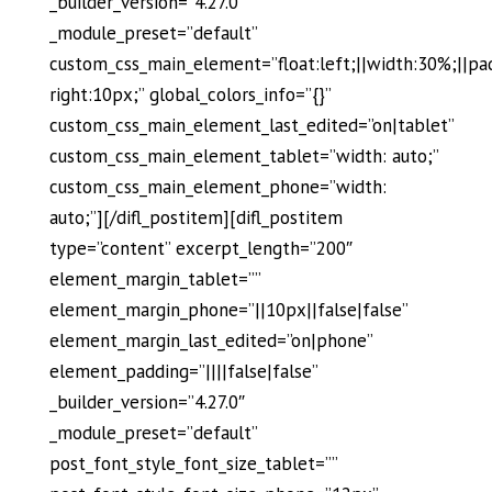
_builder_version=”4.27.0″
_module_preset=”default”
custom_css_main_element=”float:left;||width:30%;||pa
right:10px;” global_colors_info=”{}”
custom_css_main_element_last_edited=”on|tablet”
custom_css_main_element_tablet=”width: auto;”
custom_css_main_element_phone=”width:
auto;”][/difl_postitem][difl_postitem
type=”content” excerpt_length=”200″
element_margin_tablet=””
element_margin_phone=”||10px||false|false”
element_margin_last_edited=”on|phone”
element_padding=”||||false|false”
_builder_version=”4.27.0″
_module_preset=”default”
post_font_style_font_size_tablet=””