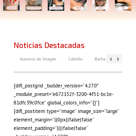
Noticias Destacadas
‹
›
Asesoría de Imagen
Cabello
Barba
Piel
[difl_postgrid _builder_version=”4.27.0″
_module_preset=”e672152f-3200-4f51-bc1e-
81dfc39c0fce” global_colors_info=”{}”]
[difl_postitem type=”image” image_size=”large”
element_margin=”||0px||false|false”
element_padding=”||||false|false”