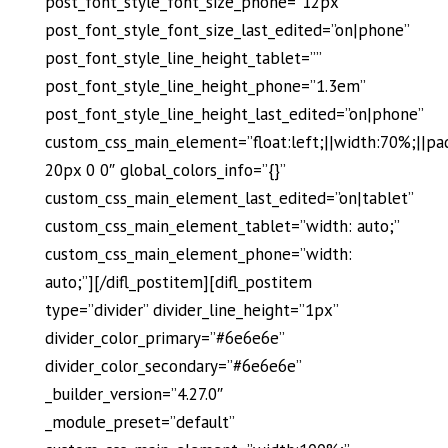
post_font_style_font_size_phone=”12px”
post_font_style_font_size_last_edited=”on|phone”
post_font_style_line_height_tablet=””
post_font_style_line_height_phone=”1.3em”
post_font_style_line_height_last_edited=”on|phone”
custom_css_main_element=”float:left;||width:70%;||pa
20px 0 0″ global_colors_info=”{}”
custom_css_main_element_last_edited=”on|tablet”
custom_css_main_element_tablet=”width: auto;”
custom_css_main_element_phone=”width:
auto;”][/difl_postitem][difl_postitem
type=”divider” divider_line_height=”1px”
divider_color_primary=”#6e6e6e”
divider_color_secondary=”#6e6e6e”
_builder_version=”4.27.0″
_module_preset=”default”