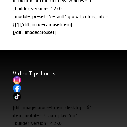
ic_button_button_url_new_window="1"
_builder_version="4.27.0"
_module_preset="default" global_colors_info="
{}"][/difl_imagecarouselitem]
[/difl_imagecarousel]
Video Tips Lords
[difl_imagecarousel item_desktop="6"
item_mobile="3" autoplay="on"
_builder_version="4.27.0"