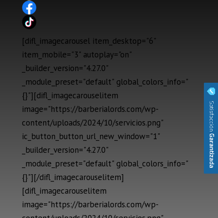
[difl_imagecarousel item_desktop="6"
item_mobile="3" autoplay="on"
_builder_version="4.27.0"
_module_preset="default" global_colors_info="
{}"][difl_imagecarouselitem
image="https://barberialords.com/wp-
content/uploads/2024/10/servicios.png"
ic_button_button_url_new_window="1"
_builder_version="4.27.0"
_module_preset="default" global_colors_info="
{}"][/difl_imagecarouselitem]
[difl_imagecarouselitem
image="https://barberialords.com/wp-
content/uploads/2024/10/servicios.png"