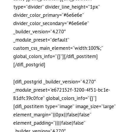
type=”divider” divider_line_height=”1px”
divider_color_primary=”#6e6e6e”
divider_color_secondary=”#6e6e6e”
_builder_version=”4.27.0″
_module_preset=”default”
custom_css_main_element=”width:100%;”
global_colors_info=”{}”][/difl_postitem]
[/difl_postgrid]
[difl_postgrid _builder_version=”4.27.0″
_module_preset=”e672152f-3200-4f51-bc1e-
81dfc39c0fce” global_colors_info=”{}”]
[difl_postitem type=”image” image_size=”large”
element_margin=”||0px||false|false”
element_padding=”||||false|false”
_builder_version=”4.27.0″