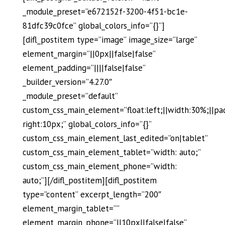
_module_preset=”e672152f-3200-4f51-bc1e-
81dfc39c0fce” global_colors_info=”{}”]
[difl_postitem type=”image” image_size=”large”
element_margin=”||0px||false|false”
element_padding=”||||false|false”
_builder_version=”4.27.0″
_module_preset=”default”
custom_css_main_element=”float:left;||width:30%;||pa
right:10px;” global_colors_info=”{}”
custom_css_main_element_last_edited=”on|tablet”
custom_css_main_element_tablet=”width: auto;”
custom_css_main_element_phone=”width:
auto;”][/difl_postitem][difl_postitem
type=”content” excerpt_length=”200″
element_margin_tablet=””
element_margin_phone=”||10px||false|false”