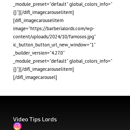
_module_preset="default" global_colors_info="
{}"][/difl_imagecarouselitem]
[difl_imagecarouselitem
image="https://barberialords.com/wp-
content/uploads/2024/10/famosos.jpg"
ic_button_button_url_new_window="1"
_builder_version="4.27.0"
_module_preset="default" global_colors_info="
{}"][/difl_imagecarouselitem]
[/difl_imagecarousel]
Video Tips Lords