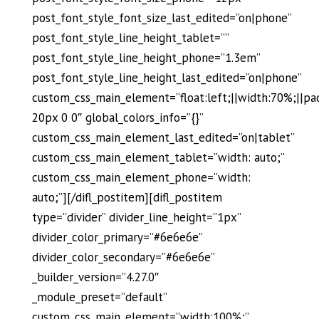
post_font_style_font_size_last_edited=”on|phone”
post_font_style_line_height_tablet=””
post_font_style_line_height_phone=”1.3em”
post_font_style_line_height_last_edited=”on|phone”
custom_css_main_element=”float:left;||width:70%;||pa
20px 0 0″ global_colors_info=”{}”
custom_css_main_element_last_edited=”on|tablet”
custom_css_main_element_tablet=”width: auto;”
custom_css_main_element_phone=”width:
auto;”][/difl_postitem][difl_postitem
type=”divider” divider_line_height=”1px”
divider_color_primary=”#6e6e6e”
divider_color_secondary=”#6e6e6e”
_builder_version=”4.27.0″
_module_preset=”default”
custom_css_main_element=”width:100%;”