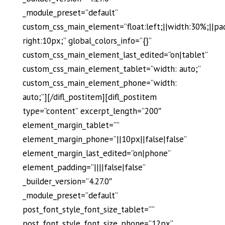
_module_preset=”default”
custom_css_main_element=”float:left;||width:30%;||pa
right:10px;” global_colors_info=”{}”
custom_css_main_element_last_edited=”on|tablet”
custom_css_main_element_tablet=”width: auto;”
custom_css_main_element_phone=”width:
auto;”][/difl_postitem][difl_postitem
type=”content” excerpt_length=”200″
element_margin_tablet=””
element_margin_phone=”||10px||false|false”
element_margin_last_edited=”on|phone”
element_padding=”||||false|false”
_builder_version=”4.27.0″
_module_preset=”default”
post_font_style_font_size_tablet=””
post_font_style_font_size_phone=”12px”