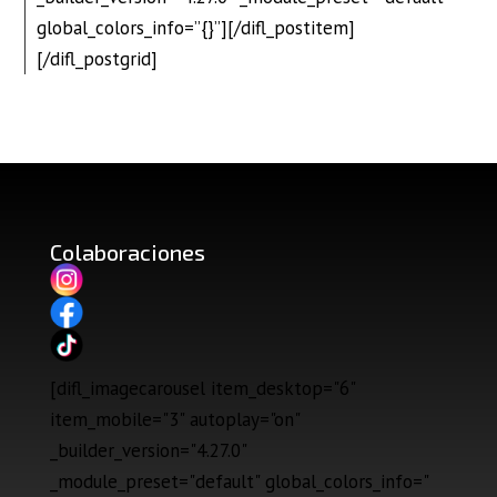
global_colors_info=”{}”][/difl_postitem]
[/difl_postgrid]
Colaboraciones
[difl_imagecarousel item_desktop="6"
item_mobile="3" autoplay="on"
_builder_version="4.27.0"
_module_preset="default" global_colors_info="