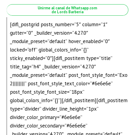
Unirme al canal de Whatsapp.com
de Lords Barbería
[difl_postgrid posts_number=”5″ column=”1″
gutter=”0″ _builder_version=”4.27.0″
_module_preset=”default” hover_enabled=”0″
locked=”off” global_colors_info=”{}”
sticky_enabled=”0″][difl_postitem type=”title”
title_tag=”h4″ _builder_version=”4.27.0″
_module_preset=”default” post_font_style_font=”Exo
2||||||||” post_font_style_text_color=”#6e6e6e”
post_font_style_font_size=”18px”
global_colors_info=”{}”][/difl_postitem][difl_postitem
type=”divider” divider_line_height=”1px”
divider_color_primary=”#6e6e6e”
divider_color_secondary=”#6e6e6e”
_builder_version=”4.27.0″ _module_preset=”default”