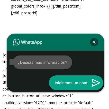
global_colors_info=”{}”][/difl_postitem]
[/difl_postgrid]
[difl_contentcarousel item_desktop="4" item_tablet="3"
item_mobile="3" autoplay="on" _builder_version="4.27.0"
¿Deseas más información?
_module_preset="default" global_colors_info="{}"]
[difl_contentcarouselitem
df_cci_image="https://barberialords.com/wp-
Iniciemos un chat
content/uploads/2024/10/x-comments.png"
cc_button_button_url_new_window="1"
_builder_version="4.27.0" _module_preset="default"