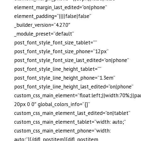
element_margin_last_edited=”on|phone”
element_padding=”||||false|false”
_builder_version=”4.27.0″
_module_preset=”default”
post_font_style_font_size_tablet=””
post_font_style_font_size_phone=”12px”
post_font_style_font_size_last_edited=”on|phone”
post_font_style_line_height_tablet=””
post_font_style_line_height_phone=”1.3em”
post_font_style_line_height_last_edited=”on|phone”
custom_css_main_element=”float:left;||width:70%;||pa
20px 0 0″ global_colors_info=”{}”
custom_css_main_element_last_edited=”on|tablet”
custom_css_main_element_tablet=”width: auto;”
custom_css_main_element_phone=”width:
auto;”][/difl_postitem][difl_postitem