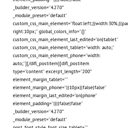
_builder_version=”4.27.0″
_module_preset=”default”
custom_css_main_element=”float:left;||width:30%;||pa
right:10px;” global_colors_info=”{}”
custom_css_main_element_last_edited=”on|tablet”
custom_css_main_element_tablet=”width: auto;”
custom_css_main_element_phone=”width:
auto;”][/difl_postitem][difl_postitem
type=”content” excerpt_length=”200″
element_margin_tablet=””
element_margin_phone=”||10px||false|false”
element_margin_last_edited=”on|phone”
element_padding=”||||false|false”
_builder_version=”4.27.0″
_module_preset=”default”
post_font_style_font_size_tablet=””