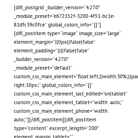
[difl_postgrid _builder_version=”4.27.0″
_module_preset=”e672152f-3200-4f51-bc1e-
81dfc39c0fce” global_colors_info=”{}”]
[difl_postitem type=”image” image_size=”large”
element_margin=”||0px||false|false”
element_padding=”||||false|false”
_builder_version=”4.27.0″
_module_preset=”default”
custom_css_main_element=”float:left;||width:30%;||pa
right:10px;” global_colors_info=”{}”
custom_css_main_element_last_edited=”on|tablet”
custom_css_main_element_tablet=”width: auto;”
custom_css_main_element_phone=”width:
auto;”][/difl_postitem][difl_postitem
type=”content” excerpt_length=”200″
element_margin_tablet=””