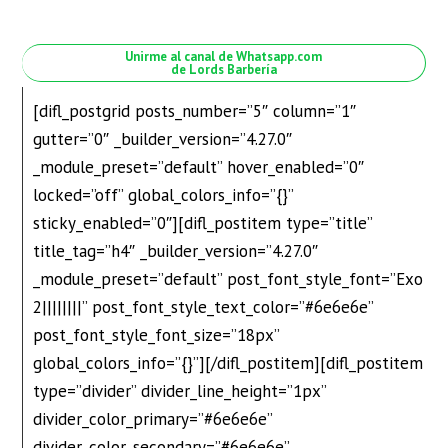
Unirme al canal de Whatsapp.com
de Lords Barbería
[difl_postgrid posts_number=”5″ column=”1″
gutter=”0″ _builder_version=”4.27.0″
_module_preset=”default” hover_enabled=”0″
locked=”off” global_colors_info=”{}”
sticky_enabled=”0″][difl_postitem type=”title”
title_tag=”h4″ _builder_version=”4.27.0″
_module_preset=”default” post_font_style_font=”Exo
2||||||||” post_font_style_text_color=”#6e6e6e”
post_font_style_font_size=”18px”
global_colors_info=”{}”][/difl_postitem][difl_postitem
type=”divider” divider_line_height=”1px”
divider_color_primary=”#6e6e6e”
divider_color_secondary=”#6e6e6e”