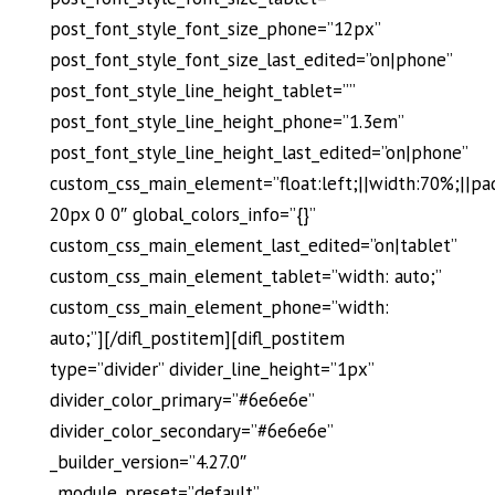
post_font_style_font_size_phone=”12px”
post_font_style_font_size_last_edited=”on|phone”
post_font_style_line_height_tablet=””
post_font_style_line_height_phone=”1.3em”
post_font_style_line_height_last_edited=”on|phone”
custom_css_main_element=”float:left;||width:70%;||pa
20px 0 0″ global_colors_info=”{}”
custom_css_main_element_last_edited=”on|tablet”
custom_css_main_element_tablet=”width: auto;”
custom_css_main_element_phone=”width:
auto;”][/difl_postitem][difl_postitem
type=”divider” divider_line_height=”1px”
divider_color_primary=”#6e6e6e”
divider_color_secondary=”#6e6e6e”
_builder_version=”4.27.0″
_module_preset=”default”