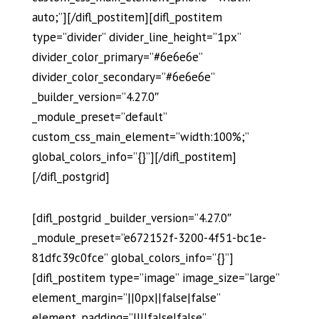
auto;”][/difl_postitem][difl_postitem
type=”divider” divider_line_height=”1px”
divider_color_primary=”#6e6e6e”
divider_color_secondary=”#6e6e6e”
_builder_version=”4.27.0″
_module_preset=”default”
custom_css_main_element=”width:100%;”
global_colors_info=”{}”][/difl_postitem]
[/difl_postgrid]
[difl_postgrid _builder_version=”4.27.0″
_module_preset=”e672152f-3200-4f51-bc1e-
81dfc39c0fce” global_colors_info=”{}”]
[difl_postitem type=”image” image_size=”large”
element_margin=”||0px||false|false”
element_padding=”||||false|false”