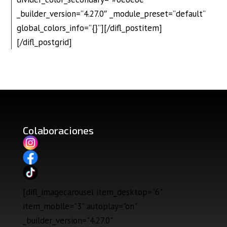
_builder_version=”4.27.0″ _module_preset=”default”
global_colors_info=”{}”][/difl_postitem]
[/difl_postgrid]
Colaboraciones
[difl_imagecarousel item_desktop="6"
item_mobile="3" autoplay="on"
_builder_version="4.27.0"