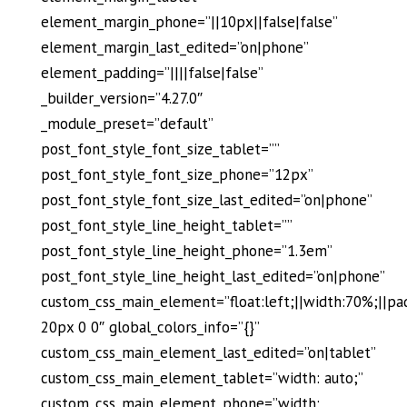
element_margin_phone=”||10px||false|false”
element_margin_last_edited=”on|phone”
element_padding=”||||false|false”
_builder_version=”4.27.0″
_module_preset=”default”
post_font_style_font_size_tablet=””
post_font_style_font_size_phone=”12px”
post_font_style_font_size_last_edited=”on|phone”
post_font_style_line_height_tablet=””
post_font_style_line_height_phone=”1.3em”
post_font_style_line_height_last_edited=”on|phone”
custom_css_main_element=”float:left;||width:70%;||pa
20px 0 0″ global_colors_info=”{}”
custom_css_main_element_last_edited=”on|tablet”
custom_css_main_element_tablet=”width: auto;”
custom_css_main_element_phone=”width: