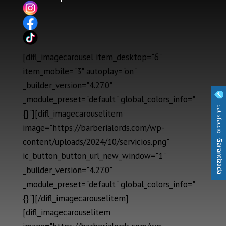
[difl_imagecarousel item_desktop="6"
item_mobile="3" autoplay="on"
_builder_version="4.27.0"
_module_preset="default" global_colors_info="
{}"][difl_imagecarouselitem
image="https://barberialords.com/wp-
content/uploads/2024/10/servicios.png"
ic_button_button_url_new_window="1"
_builder_version="4.27.0"
_module_preset="default" global_colors_info="
{}"][/difl_imagecarouselitem]
[difl_imagecarouselitem