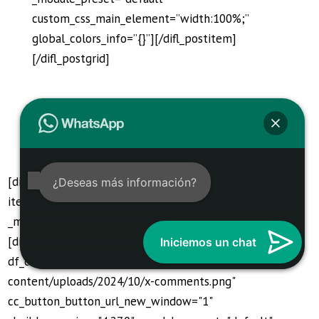
custom_css_main_element=”width:100%;”
global_colors_info=”{}”][/difl_postitem]
[/difl_postgrid]
[difl_contentcarousel item_desktop="4" item_tablet="3"
¿Deseas más información?
item_mobile="3" autoplay="on" _builder_version="4.27.0"
_module_preset="default" global_colors_info="{}"]
[difl_contentcarouselitem
Iniciemos un chat
df_cci_image="https://barberialords.com/wp-
content/uploads/2024/10/x-comments.png"
cc_button_button_url_new_window="1"