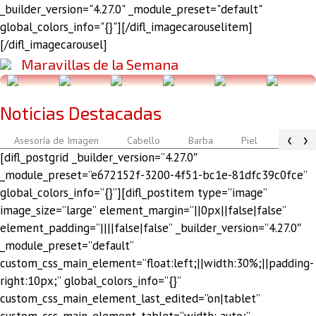
_builder_version="4.27.0" _module_preset="default"
global_colors_info="{}"][/difl_imagecarouselitem]
[/difl_imagecarousel]
Maravillas de la Semana
Noticias Destacadas
‹
›
Asesoría de Imagen
Cabello
Barba
Piel
Atuendo
[difl_postgrid _builder_version=”4.27.0″
_module_preset=”e672152f-3200-4f51-bc1e-81dfc39c0fce”
global_colors_info=”{}”][difl_postitem type=”image”
image_size=”large” element_margin=”||0px||false|false”
element_padding=”||||false|false” _builder_version=”4.27.0″
_module_preset=”default”
custom_css_main_element=”float:left;||width:30%;||padding-
right:10px;” global_colors_info=”{}”
custom_css_main_element_last_edited=”on|tablet”
custom_css_main_element_tablet=”width: auto;”