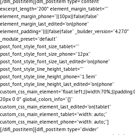
[/difl_postitem][difl_postitem type=”content”
excerpt_length=”200″ element_margin_tablet=””
element_margin_phone=”||10px||false|false”
element_margin_last_edited=”on|phone”
element_padding=”||||false|false” _builder_version=”4.27.0″
_module_preset=”default”
post_font_style_font_size_tablet=””
post_font_style_font_size_phone=”12px”
post_font_style_font_size_last_edited=”on|phone”
post_font_style_line_height_tablet=””
post_font_style_line_height_phone=”1.3em”
post_font_style_line_height_last_edited=”on|phone”
custom_css_main_element=”float:left;||width:70%;||padding:
20px 0 0″ global_colors_info=”{}”
custom_css_main_element_last_edited=”on|tablet”
custom_css_main_element_tablet=”width: auto;”
custom_css_main_element_phone=”width: auto;”]
[/difl_postitem][difl_postitem type=”divider”