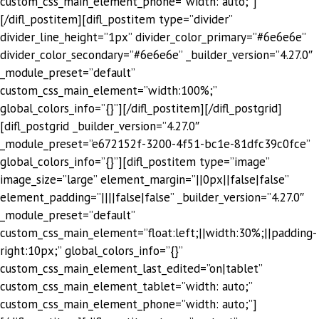
custom_css_main_element_phone=”width: auto;”]
[/difl_postitem][difl_postitem type=”divider”
divider_line_height=”1px” divider_color_primary=”#6e6e6e”
divider_color_secondary=”#6e6e6e” _builder_version=”4.27.0″
_module_preset=”default”
custom_css_main_element=”width:100%;”
global_colors_info=”{}”][/difl_postitem][/difl_postgrid]
[difl_postgrid _builder_version=”4.27.0″
_module_preset=”e672152f-3200-4f51-bc1e-81dfc39c0fce”
global_colors_info=”{}”][difl_postitem type=”image”
image_size=”large” element_margin=”||0px||false|false”
element_padding=”||||false|false” _builder_version=”4.27.0″
_module_preset=”default”
custom_css_main_element=”float:left;||width:30%;||padding-
right:10px;” global_colors_info=”{}”
custom_css_main_element_last_edited=”on|tablet”
custom_css_main_element_tablet=”width: auto;”
custom_css_main_element_phone=”width: auto;”]