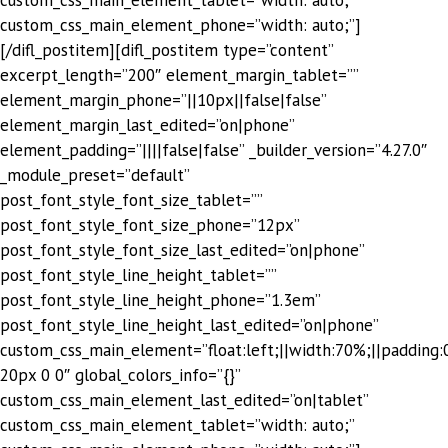
custom_css_main_element_phone=”width: auto;”]
[/difl_postitem][difl_postitem type=”content”
excerpt_length=”200″ element_margin_tablet=””
element_margin_phone=”||10px||false|false”
element_margin_last_edited=”on|phone”
element_padding=”||||false|false” _builder_version=”4.27.0″
_module_preset=”default”
post_font_style_font_size_tablet=””
post_font_style_font_size_phone=”12px”
post_font_style_font_size_last_edited=”on|phone”
post_font_style_line_height_tablet=””
post_font_style_line_height_phone=”1.3em”
post_font_style_line_height_last_edited=”on|phone”
custom_css_main_element=”float:left;||width:70%;||padding:
20px 0 0″ global_colors_info=”{}”
custom_css_main_element_last_edited=”on|tablet”
custom_css_main_element_tablet=”width: auto;”