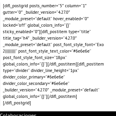
[difl_postgrid posts_number=”5″ column=”1″
gutter=”0″ _builder_version=”4.27.0″
_module_preset=”default” hover_enabled=”0″
locked=”off” global_colors_info=”{}”
sticky_enabled=”0″][difl_postitem type=”title”
title_tag=”h4″ _builder_version=”4.27.0″
_module_preset=”default” post_font_style_font=”Exo
2||||||||” post_font_style_text_color=”#6e6e6e”
post_font_style_font_size=”18px”
global_colors_info=”{}”][/difl_postitem][difl_postitem
type=”divider” divider_line_height=”1px”
divider_color_primary=”#6e6e6e”
divider_color_secondary=”#6e6e6e”
_builder_version=”4.27.0″ _module_preset=”default”
global_colors_info=”{}”][/difl_postitem]
[/difl_postgrid]
Colaboraciones