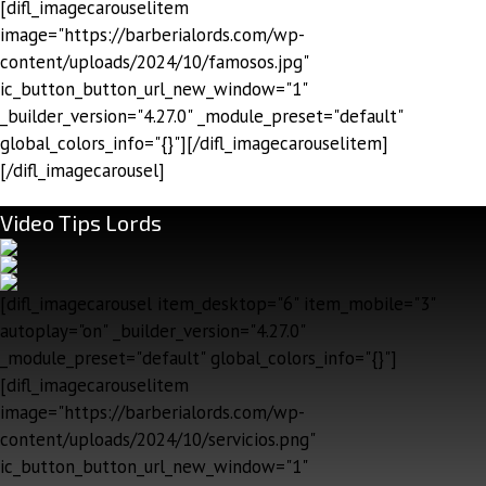
[difl_imagecarouselitem
image="https://barberialords.com/wp-
content/uploads/2024/10/famosos.jpg"
ic_button_button_url_new_window="1"
_builder_version="4.27.0" _module_preset="default"
global_colors_info="{}"][/difl_imagecarouselitem]
[/difl_imagecarousel]
Video Tips Lords
[difl_imagecarousel item_desktop="6" item_mobile="3"
autoplay="on" _builder_version="4.27.0"
_module_preset="default" global_colors_info="{}"]
[difl_imagecarouselitem
image="https://barberialords.com/wp-
content/uploads/2024/10/servicios.png"
ic_button_button_url_new_window="1"