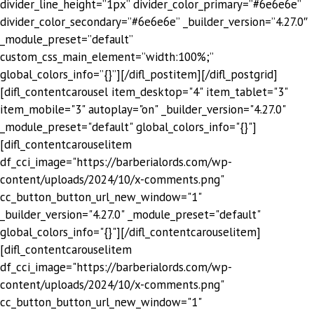
divider_line_height=”1px” divider_color_primary=”#6e6e6e”
divider_color_secondary=”#6e6e6e” _builder_version=”4.27.0″
_module_preset=”default”
custom_css_main_element=”width:100%;”
global_colors_info=”{}”][/difl_postitem][/difl_postgrid]
[difl_contentcarousel item_desktop="4" item_tablet="3"
item_mobile="3" autoplay="on" _builder_version="4.27.0"
_module_preset="default" global_colors_info="{}"]
[difl_contentcarouselitem
df_cci_image="https://barberialords.com/wp-
content/uploads/2024/10/x-comments.png"
cc_button_button_url_new_window="1"
_builder_version="4.27.0" _module_preset="default"
global_colors_info="{}"][/difl_contentcarouselitem]
[difl_contentcarouselitem
df_cci_image="https://barberialords.com/wp-
content/uploads/2024/10/x-comments.png"
cc_button_button_url_new_window="1"