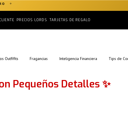
✦
ERO
CLIENTE
PRECIOS LORDS
TARJETAS DE REGALO
s Outfifits
Fragancias
Inteligencia Financiera
Tips de Co
 con Pequeños Detalles ✨