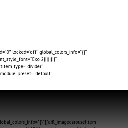
=”0″ locked=”off” global_colors_info=”{}”
t_style_font=”Exo 2||||||||”
stitem type=”divider”
 _module_preset=”default”
obal_colors_info="{}"][difl_imagecarouselitem