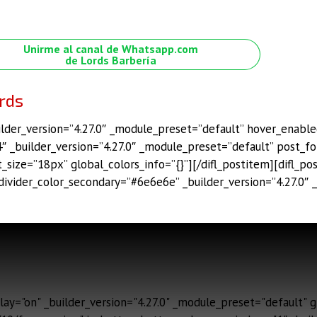
Unirme al canal de Whatsapp.com
de Lords Barbería
rds
lder_version=”4.27.0″ _module_preset=”default” hover_enabled
″ _builder_version=”4.27.0″ _module_preset=”default” post_fon
size=”18px” global_colors_info=”{}”][/difl_postitem][difl_po
divider_color_secondary=”#6e6e6e” _builder_version=”4.27.0″
y="on" _builder_version="4.27.0" _module_preset="default" gl