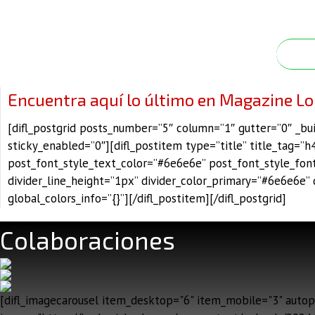
Encuentra aquí lo último en Magazine Lo
[difl_postgrid posts_number=”5″ column=”1″ gutter=”0″ _bui
sticky_enabled=”0″][difl_postitem type=”title” title_tag=”h4
post_font_style_text_color=”#6e6e6e” post_font_style_font_
divider_line_height=”1px” divider_color_primary=”#6e6e6e” 
global_colors_info=”{}”][/difl_postitem][/difl_postgrid]
Colaboraciones
[difl_imagecarousel item_desktop="6" item_mobile="3" autopla