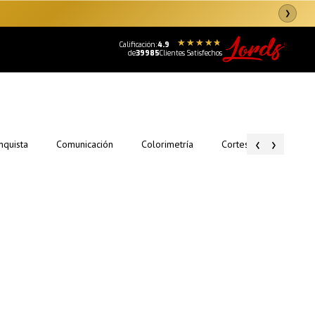
❯
Calificación:
4.9
de
39985
Clientes Satisfechos
‹
›
nquista
Comunicación
Colorimetría
Cortes y Estilos