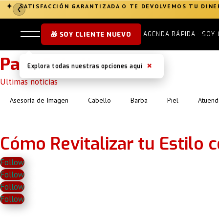
SATISFACCIÓN GARANTIZADA O TE DEVOLVEMOS TU DIN
✦
❮
🎁 SOY CLIENTE NUEVO
AGENDA RÁPIDA · SOY 
Para Caballeros
×
Explora todas nuestras opciones aquí
Ultimas noticias
Asesoría de Imagen
Cabello
Barba
Piel
Atuendo
Cómo Revitalizar tu Estilo
Follow
Follow
Follow
Follow