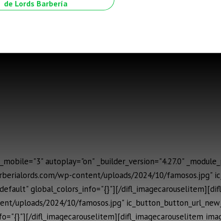
de Lords Barbería
mobile="3" autoplay="on" _builder_version="4.27.0" _module_p
arberialords.com/wp-content/uploads/2024/10/famosos.jpg" 
default" global_colors_info="{}"][/difl_imagecarouselitem][di
ent/uploads/2024/10/famosos.jpg" ic_button_button_url_new_
fo="{}"][/difl_imagecarouselitem][difl_imagecarouselitem im