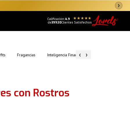
❯
Calificación:
4.9
de
39920
Clientes Satisfechos
‹
›
fits
Fragancias
Inteligencia Financiera
Tips de Conquista
es con Rostros