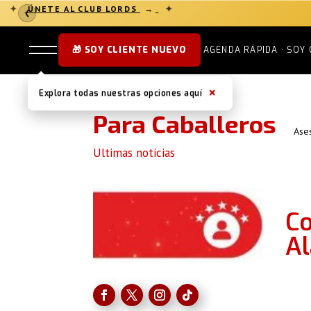
✦
✦
ÚNETE AL CLUB LORDS
→
❮
🎁 SOY CLIENTE NUEVO
AGENDA RÁPIDA · SOY 
×
Explora todas nuestras opciones aquí
Para Caballeros
Ase
Ultimas noticias
Co
Al