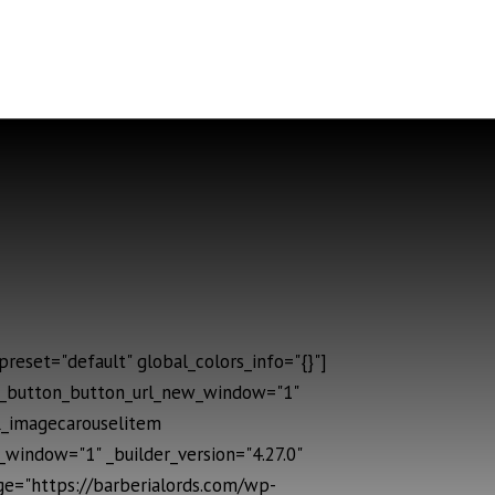
reset="default" global_colors_info="{}"]
ic_button_button_url_new_window="1"
fl_imagecarouselitem
window="1" _builder_version="4.27.0"
age="https://barberialords.com/wp-