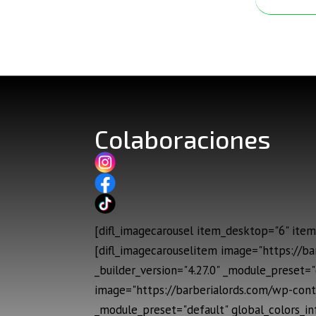
Colaboraciones
[difl_imagecarousel item_desktop="6" item_
[difl_imagecarouselitem image="https://b
_builder_version="4.27.0" _module_preset="
image="https://barberialords.com/wp-cont
_module_preset="default" global_colors_in