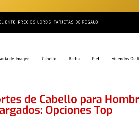
CLIENTE
PRECIOS LORDS
TARJETAS DE REGALO
soría de Imagen
Cabello
Barba
Piel
Atuendos Outfi
rtes de Cabello para Hombr
argados: Opciones Top