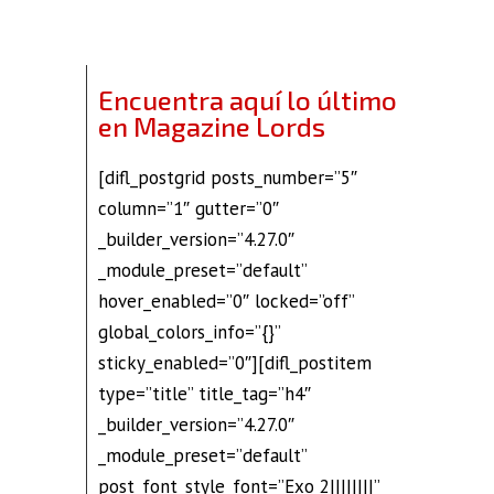
Encuentra aquí lo último
en Magazine Lords
[difl_postgrid posts_number=”5″
column=”1″ gutter=”0″
_builder_version=”4.27.0″
_module_preset=”default”
hover_enabled=”0″ locked=”off”
global_colors_info=”{}”
sticky_enabled=”0″][difl_postitem
type=”title” title_tag=”h4″
_builder_version=”4.27.0″
_module_preset=”default”
post_font_style_font=”Exo 2||||||||”