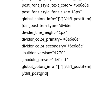
post_font_style_text_color=”#6e6e6e”
post_font_style_font_size=”18px”
global_colors_info=”{}”][/difl_postitem]
[difl_postitem type=”divider”
divider_line_height=”1px”
divider_color_primary=”#6e6e6e”
divider_color_secondary=”#6e6e6e”
_builder_version=”4.27.0″
_module_preset=”default”
global_colors_info=”{}”][/difl_postitem]
[/difl_postgrid]