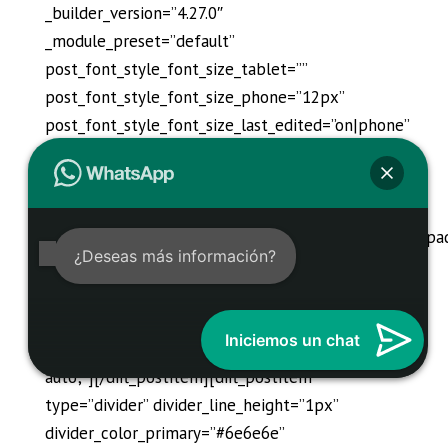
_builder_version=”4.27.0″
_module_preset=”default”
post_font_style_font_size_tablet=””
post_font_style_font_size_phone=”12px”
post_font_style_font_size_last_edited=”on|phone”
post_font_style_line_height_tablet=””
post_font_style_line_height_phone=”1.3em”
post_font_style_line_height_last_edited=”on|phone”
custom_css_main_element=”float:left;||width:70%;||pa
¿Deseas más información?
20px 0 0″ global_colors_info=”{}”
custom_css_main_element_last_edited=”on|tablet”
custom_css_main_element_tablet=”width: auto;”
Iniciemos un chat
custom_css_main_element_phone=”width:
auto;”][/difl_postitem][difl_postitem
type=”divider” divider_line_height=”1px”
divider_color_primary=”#6e6e6e”