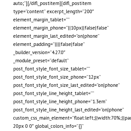
auto;”][/difl_postitem][difl_postitem
type=”content” excerpt_length=”200″
element_margin_tablet=””
element_margin_phone=”||10px||false|false”
element_margin_last_edited=”on|phone”
element_padding=”||||false|false”
_builder_version=”4.27.0″
_module_preset=”default”
post_font_style_font_size_tablet=””
post_font_style_font_size_phone=”12px”
post_font_style_font_size_last_edited=”on|phone”
post_font_style_line_height_tablet=””
post_font_style_line_height_phone=”1.3em”
post_font_style_line_height_last_edited=”on|phone”
custom_css_main_element=”float:left;||width:70%;||pa
20px 0 0″ global_colors_info=”{}”