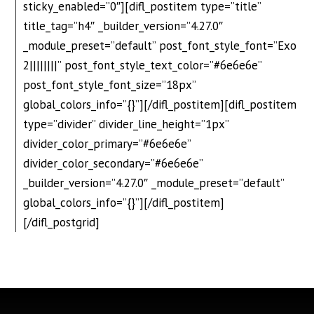
sticky_enabled=”0″][difl_postitem type=”title”
title_tag=”h4″ _builder_version=”4.27.0″
_module_preset=”default” post_font_style_font=”Exo
2||||||||” post_font_style_text_color=”#6e6e6e”
post_font_style_font_size=”18px”
global_colors_info=”{}”][/difl_postitem][difl_postitem
type=”divider” divider_line_height=”1px”
divider_color_primary=”#6e6e6e”
divider_color_secondary=”#6e6e6e”
_builder_version=”4.27.0″ _module_preset=”default”
global_colors_info=”{}”][/difl_postitem]
[/difl_postgrid]