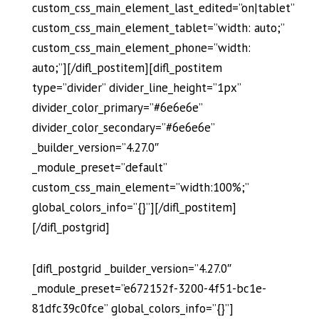
custom_css_main_element_last_edited=”on|tablet”
custom_css_main_element_tablet=”width: auto;”
custom_css_main_element_phone=”width:
auto;”][/difl_postitem][difl_postitem
type=”divider” divider_line_height=”1px”
divider_color_primary=”#6e6e6e”
divider_color_secondary=”#6e6e6e”
_builder_version=”4.27.0″
_module_preset=”default”
custom_css_main_element=”width:100%;”
global_colors_info=”{}”][/difl_postitem]
[/difl_postgrid]
[difl_postgrid _builder_version=”4.27.0″
_module_preset=”e672152f-3200-4f51-bc1e-
81dfc39c0fce” global_colors_info=”{}”]