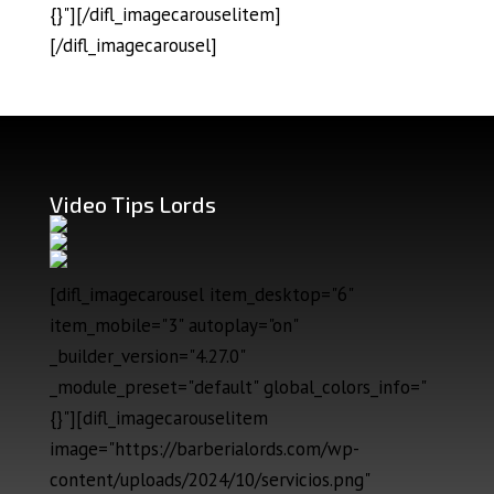
{}"][/difl_imagecarouselitem]
[/difl_imagecarousel]
Video Tips Lords
[difl_imagecarousel item_desktop="6"
item_mobile="3" autoplay="on"
_builder_version="4.27.0"
_module_preset="default" global_colors_info="
{}"][difl_imagecarouselitem
image="https://barberialords.com/wp-
content/uploads/2024/10/servicios.png"