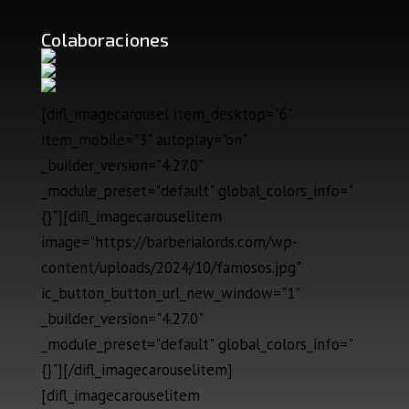
Colaboraciones
[difl_imagecarousel item_desktop="6"
item_mobile="3" autoplay="on"
_builder_version="4.27.0"
_module_preset="default" global_colors_info="
{}"][difl_imagecarouselitem
image="https://barberialords.com/wp-
content/uploads/2024/10/famosos.jpg"
ic_button_button_url_new_window="1"
_builder_version="4.27.0"
_module_preset="default" global_colors_info="
{}"][/difl_imagecarouselitem]
[difl_imagecarouselitem