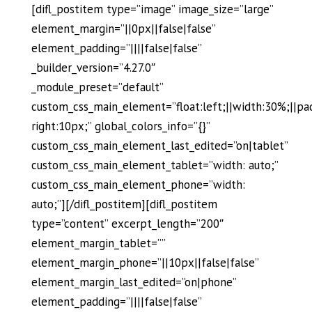
[difl_postitem type=”image” image_size=”large”
element_margin=”||0px||false|false”
element_padding=”||||false|false”
_builder_version=”4.27.0″
_module_preset=”default”
custom_css_main_element=”float:left;||width:30%;||pa
right:10px;” global_colors_info=”{}”
custom_css_main_element_last_edited=”on|tablet”
custom_css_main_element_tablet=”width: auto;”
custom_css_main_element_phone=”width:
auto;”][/difl_postitem][difl_postitem
type=”content” excerpt_length=”200″
element_margin_tablet=””
element_margin_phone=”||10px||false|false”
element_margin_last_edited=”on|phone”
element_padding=”||||false|false”