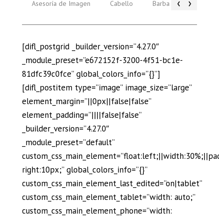
‹
›
Asesoría de Imagen
Cabello
Barba
Piel
[difl_postgrid _builder_version=”4.27.0″
_module_preset=”e672152f-3200-4f51-bc1e-
81dfc39c0fce” global_colors_info=”{}”]
[difl_postitem type=”image” image_size=”large”
element_margin=”||0px||false|false”
element_padding=”||||false|false”
_builder_version=”4.27.0″
_module_preset=”default”
custom_css_main_element=”float:left;||width:30%;||pa
right:10px;” global_colors_info=”{}”
custom_css_main_element_last_edited=”on|tablet”
custom_css_main_element_tablet=”width: auto;”
custom_css_main_element_phone=”width: