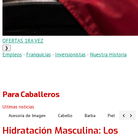
OFERTAS 1RA VEZ
❯
Empleos
·
Franquicias
·
Inversionistas
·
Nuestra Historia
Para Caballeros
Ultimas noticias
‹
›
Asesoría de Imagen
Cabello
Barba
Piel
Atuen
Hidratación Masculina: Los