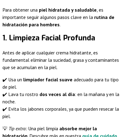
Para obtener una
piel hidratada y saludable
, es
importante seguir algunos pasos clave en la
rutina de
hidratación para hombres
.
1. Limpieza Facial Profunda
Antes de aplicar cualquier crema hidratante, es
fundamental eliminar la suciedad, grasa y contaminantes
que se acumulan en la piel.
✔️ Usa un
limpiador facial suave
adecuado para tu tipo
de piel.
✔️ Lava tu rostro
dos veces al día
: en la mañana y en la
noche.
✔️ Evita los jabones corporales, ya que pueden resecar la
piel.
💡
Tip extra:
Una piel limpia
absorbe mejor la
hidratación
. Descubre más en nuestra
guía de cuidado