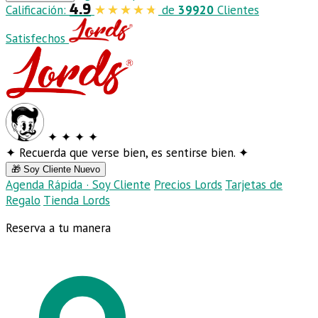
4.9
Calificación:
de
39920
Clientes
Satisfechos
✦
✦
✦
✦
✦
Recuerda que verse bien, es sentirse bien.
✦
🎁 Soy Cliente Nuevo
Agenda Rápida · Soy Cliente
Precios Lords
Tarjetas de
Regalo
Tienda Lords
Reserva a tu manera