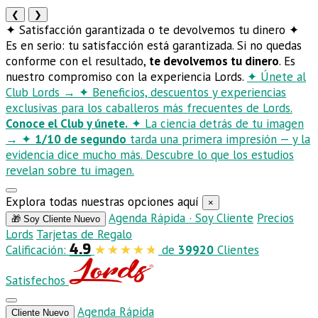
❮
❯
✦
Satisfacción garantizada o te devolvemos tu dinero
✦
Es en serio: tu satisfacción está garantizada. Si no quedas
conforme con el resultado,
te devolvemos tu dinero
. Es
nuestro compromiso con la experiencia Lords.
✦
Únete al
Club Lords
→
✦
Beneficios, descuentos y experiencias
exclusivas para los caballeros más frecuentes de Lords.
Conoce el Club y únete.
✦
La ciencia detrás de tu imagen
→
✦
1/10 de segundo
tarda una primera impresión — y la
evidencia dice mucho más. Descubre lo que los estudios
revelan sobre tu imagen.
Explora todas nuestras opciones aquí
×
Agenda Rápida · Soy Cliente
Precios
🎁 Soy Cliente Nuevo
Lords
Tarjetas de Regalo
4.9
Calificación:
de
39920
Clientes
Satisfechos
Agenda Rápida
Cliente Nuevo