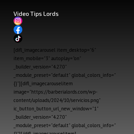
Video Tips Lords
[difl_imagecarousel item_desktop="6"
item_mobile="3" autoplay="on"
_builder_version="4.27.0"
_module_preset="default" global_colors_info="
{}"][difl_imagecarouselitem
image="https://barberialords.com/wp-
content/uploads/2024/10/servicios.png"
ic_button_button_url_new_window="1"
_builder_version="4.27.0"
_module_preset="default" global_colors_info="
{}"][/difl_imagecarouselitem]