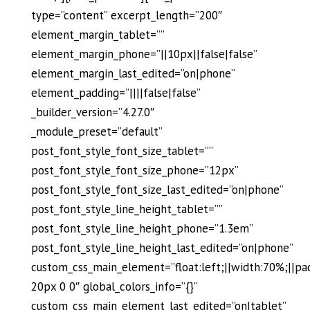
type=”content” excerpt_length=”200″
element_margin_tablet=””
element_margin_phone=”||10px||false|false”
element_margin_last_edited=”on|phone”
element_padding=”||||false|false”
_builder_version=”4.27.0″
_module_preset=”default”
post_font_style_font_size_tablet=””
post_font_style_font_size_phone=”12px”
post_font_style_font_size_last_edited=”on|phone”
post_font_style_line_height_tablet=””
post_font_style_line_height_phone=”1.3em”
post_font_style_line_height_last_edited=”on|phone”
custom_css_main_element=”float:left;||width:70%;||pa
20px 0 0″ global_colors_info=”{}”
custom_css_main_element_last_edited=”on|tablet”