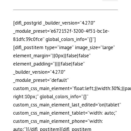
[difl_postgrid _builder_version=”4.27.0″
_module_preset=”e672152f-3200-4f51-bc1e-
81dfc39c0fce” global_colors_info=”{}”]
[difl_postitem type=”image” image_size=”large”
element_margin=”||0px||false|false”
element_padding=”||||false|false”
_builder_version=”4.27.0″
_module_preset=”default”
custom_css_main_element=”float:left;||width:30%;||pa
right:10px;” global_colors_info=”{}”
custom_css_main_element_last_edited=”on|tablet”
custom_css_main_element_tablet=”width: auto;”
custom_css_main_element_phone=”width:
auto;”][/difl_postitem][difl_postitem