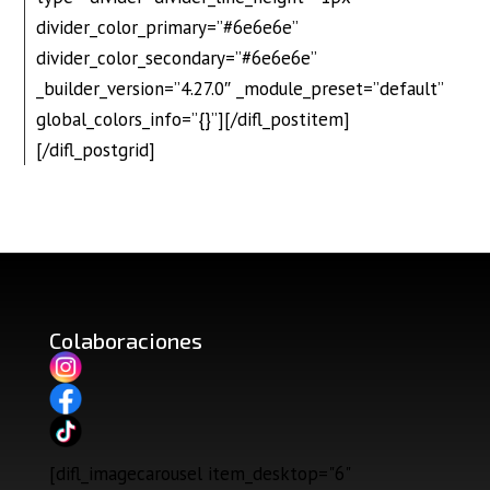
divider_color_primary=”#6e6e6e”
divider_color_secondary=”#6e6e6e”
_builder_version=”4.27.0″ _module_preset=”default”
global_colors_info=”{}”][/difl_postitem]
[/difl_postgrid]
Colaboraciones
[difl_imagecarousel item_desktop="6"