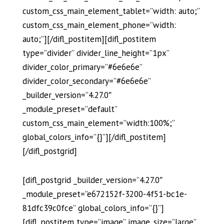
custom_css_main_element_tablet=”width: auto;”
custom_css_main_element_phone=”width:
auto;”][/difl_postitem][difl_postitem
type=”divider” divider_line_height=”1px”
divider_color_primary=”#6e6e6e”
divider_color_secondary=”#6e6e6e”
_builder_version=”4.27.0″
_module_preset=”default”
custom_css_main_element=”width:100%;”
global_colors_info=”{}”][/difl_postitem]
[/difl_postgrid]
[difl_postgrid _builder_version=”4.27.0″
_module_preset=”e672152f-3200-4f51-bc1e-
81dfc39c0fce” global_colors_info=”{}”]
[difl_postitem type=”image” image_size=”large”