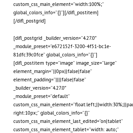
custom_css_main_element=”width:100%;”
global_colors_info=”{}”][/difl_postitem]
[/difl_postgrid]
[difl_postgrid _builder_version=”4.27.0″
_module_preset=”e672152f-3200-4f51-bc1e-
81dfc39c0fce” global_colors_info=”{}”]
[difl_postitem type=”image” image_size=”large”
element_margin=”||0px||false|false”
element_padding=”||||false|false”
_builder_version=”4.27.0″
_module_preset=”default”
custom_css_main_element=”float:left;||width:30%;||pa
right:10px;” global_colors_info=”{}”
custom_css_main_element_last_edited=”on|tablet”
custom_css_main_element_tablet=”width: auto;”