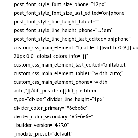
post_font_style_font_size_phone=”12px”
post_font_style_font_size_last_edited=”on|phone”
post_font_style_line_height_tablet=””
post_font_style_line_height_phone=”1.3em”
post_font_style_line_height_last_edited=”on|phone”
custom_css_main_element=”float:left;||width:70%;||pa
20px 0 0″ global_colors_info=”{}”
custom_css_main_element_last_edited=”on|tablet”
custom_css_main_element_tablet=”width: auto;”
custom_css_main_element_phone=”width:
auto;”][/difl_postitem][difl_postitem
type=”divider” divider_line_height=”1px”
divider_color_primary=”#6e6e6e”
divider_color_secondary=”#6e6e6e”
_builder_version=”4.27.0″
_module_preset=”default”