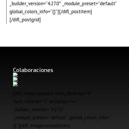
_builder_version=”4.27.0″ _module_preset=”default”
global_colors_info=”{}”][/difl_postitem]
[/difl_postgrid]
Colaboraciones
[difl_imagecarousel item_desktop="6"
item_mobile="3" autoplay="on"
_builder_version="4.27.0"
_module_preset="default" global_colors_info="
{}"][difl_imagecarouselitem