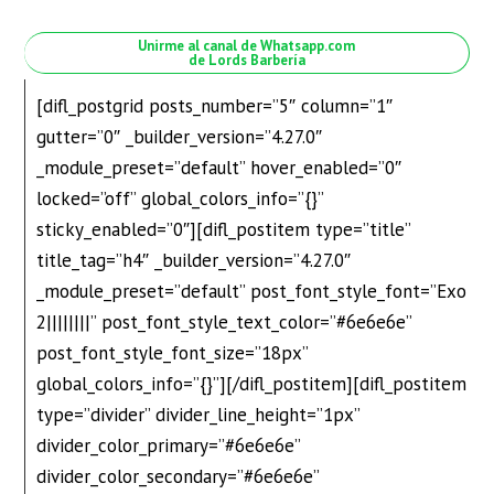
Unirme al canal de Whatsapp.com
de Lords Barbería
[difl_postgrid posts_number=”5″ column=”1″
gutter=”0″ _builder_version=”4.27.0″
_module_preset=”default” hover_enabled=”0″
locked=”off” global_colors_info=”{}”
sticky_enabled=”0″][difl_postitem type=”title”
title_tag=”h4″ _builder_version=”4.27.0″
_module_preset=”default” post_font_style_font=”Exo
2||||||||” post_font_style_text_color=”#6e6e6e”
post_font_style_font_size=”18px”
global_colors_info=”{}”][/difl_postitem][difl_postitem
type=”divider” divider_line_height=”1px”
divider_color_primary=”#6e6e6e”
divider_color_secondary=”#6e6e6e”