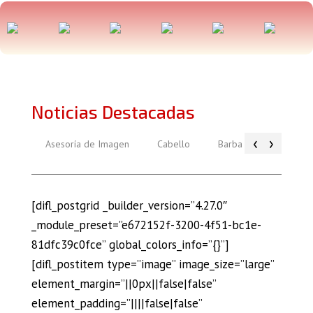
Noticias Destacadas
‹
›
Asesoría de Imagen
Cabello
Barba
Piel
[difl_postgrid _builder_version=”4.27.0″
_module_preset=”e672152f-3200-4f51-bc1e-
81dfc39c0fce” global_colors_info=”{}”]
[difl_postitem type=”image” image_size=”large”
element_margin=”||0px||false|false”
element_padding=”||||false|false”