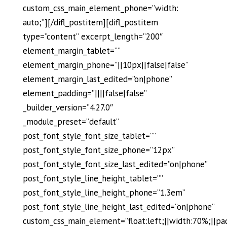
custom_css_main_element_phone=”width:
auto;”][/difl_postitem][difl_postitem
type=”content” excerpt_length=”200″
element_margin_tablet=””
element_margin_phone=”||10px||false|false”
element_margin_last_edited=”on|phone”
element_padding=”||||false|false”
_builder_version=”4.27.0″
_module_preset=”default”
post_font_style_font_size_tablet=””
post_font_style_font_size_phone=”12px”
post_font_style_font_size_last_edited=”on|phone”
post_font_style_line_height_tablet=””
post_font_style_line_height_phone=”1.3em”
post_font_style_line_height_last_edited=”on|phone”
custom_css_main_element=”float:left;||width:70%;||pa