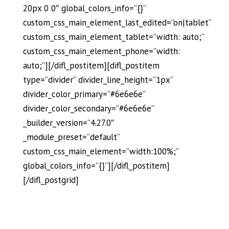
20px 0 0″ global_colors_info=”{}”
custom_css_main_element_last_edited=”on|tablet”
custom_css_main_element_tablet=”width: auto;”
custom_css_main_element_phone=”width:
auto;”][/difl_postitem][difl_postitem
type=”divider” divider_line_height=”1px”
divider_color_primary=”#6e6e6e”
divider_color_secondary=”#6e6e6e”
_builder_version=”4.27.0″
_module_preset=”default”
custom_css_main_element=”width:100%;”
global_colors_info=”{}”][/difl_postitem]
[/difl_postgrid]