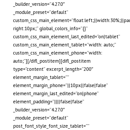
_builder_version=”4.27.0″
_module_preset=”default”
custom_css_main_element=”float:left;||width:30%;||pa
right:10px;” global_colors_info=”{}”
custom_css_main_element_last_edited=”on|tablet”
custom_css_main_element_tablet=”width: auto;”
custom_css_main_element_phone=”width:
auto;”][/difl_postitem][difl_postitem
type=”content” excerpt_length=”200″
element_margin_tablet=””
element_margin_phone=”||10px||false|false”
element_margin_last_edited=”on|phone”
element_padding=”||||false|false”
_builder_version=”4.27.0″
_module_preset=”default”
post_font_style_font_size_tablet=””