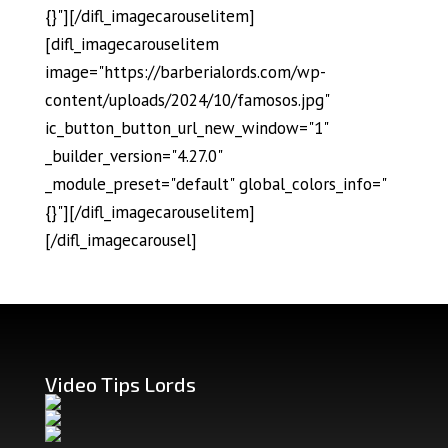
{}"][/difl_imagecarouselitem]
[difl_imagecarouselitem
image="https://barberialords.com/wp-
content/uploads/2024/10/famosos.jpg"
ic_button_button_url_new_window="1"
_builder_version="4.27.0"
_module_preset="default" global_colors_info="
{}"][/difl_imagecarouselitem]
[/difl_imagecarousel]
Video Tips Lords