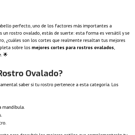
abello perfecto, uno de los factores más importantes a
es un rostro ovalado, estás de suerte: esta forma es versátil y se
ero, ¿cuáles son los cortes que realmente resaltan tus mejores
pleta sobre los
mejores cortes para rostros ovalados
,
. 🌟
 Rostro Ovalado?
damental saber si tu rostro pertenece a esta categoría. Los
a mandíbula.
s.
tro.
párate para descubrir los mejores estilos que complementarán tu