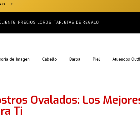
CLIENTE
PRECIOS LORDS
TARJETAS DE REGALO
soría de Imagen
Cabello
Barba
Piel
Atuendos Outfi
stros Ovalados: Los Mejores
ra Ti