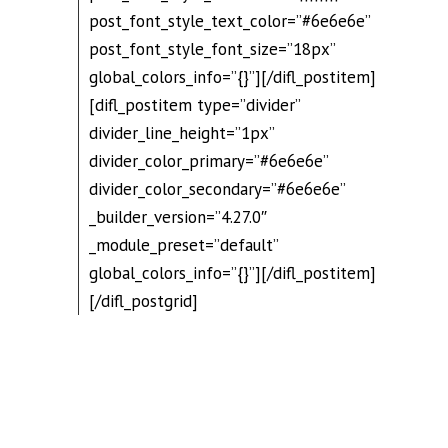
post_font_style_text_color=”#6e6e6e”
post_font_style_font_size=”18px”
global_colors_info=”{}”][/difl_postitem]
[difl_postitem type=”divider”
divider_line_height=”1px”
divider_color_primary=”#6e6e6e”
divider_color_secondary=”#6e6e6e”
_builder_version=”4.27.0″
_module_preset=”default”
global_colors_info=”{}”][/difl_postitem]
[/difl_postgrid]