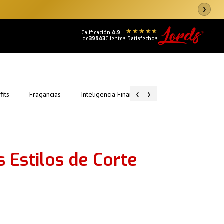
❯
Calificación:
4.9
de
39943
Clientes Satisfechos
‹
›
fits
Fragancias
Inteligencia Financiera
Tips de Conquista
 Estilos de Corte