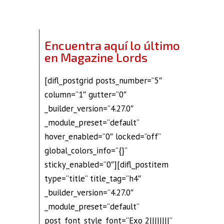
Encuentra aquí lo último
en Magazine Lords
[difl_postgrid posts_number=”5″
column=”1″ gutter=”0″
_builder_version=”4.27.0″
_module_preset=”default”
hover_enabled=”0″ locked=”off”
global_colors_info=”{}”
sticky_enabled=”0″][difl_postitem
type=”title” title_tag=”h4″
_builder_version=”4.27.0″
_module_preset=”default”
post_font_style_font=”Exo 2||||||||”