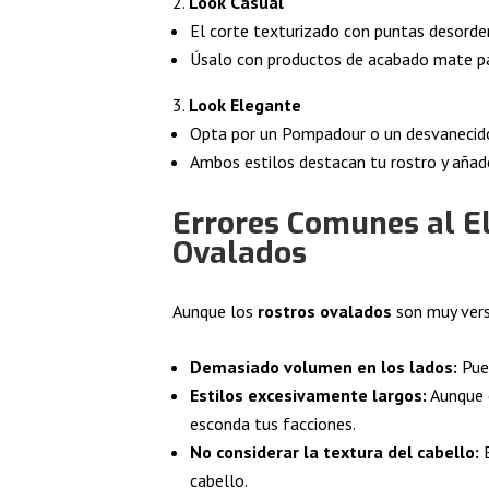
Look Casual
El corte texturizado con puntas desorden
Úsalo con productos de acabado mate pa
Look Elegante
Opta por un Pompadour o un desvanecido
Ambos estilos destacan tu rostro y añade
Errores Comunes al El
Ovalados
Aunque los
rostros ovalados
son muy versá
Demasiado volumen en los lados:
Pued
Estilos excesivamente largos:
Aunque e
esconda tus facciones.
No considerar la textura del cabello:
E
cabello.