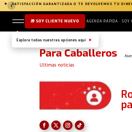
✦
ÚNETE AL CLUB LORDS
→
✦
❮
🎁 SOY CLIENTE NUEVO
AGENDA RÁPIDA · SOY 
×
Explora todas nuestras opciones aquí
Para Caballeros
Ase
Ultimas noticias
Ro
pa