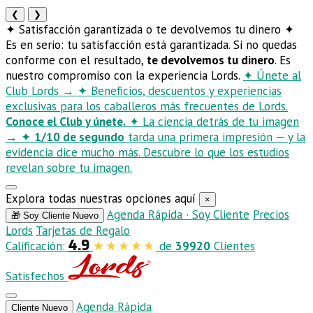
❮
❯
✦
Satisfacción garantizada o te devolvemos tu dinero
✦
Es en serio: tu satisfacción está garantizada. Si no quedas
conforme con el resultado,
te devolvemos tu dinero
. Es
nuestro compromiso con la experiencia Lords.
✦
Únete al
Club Lords
→
✦
Beneficios, descuentos y experiencias
exclusivas para los caballeros más frecuentes de Lords.
Conoce el Club y únete.
✦
La ciencia detrás de tu imagen
→
✦
1/10 de segundo
tarda una primera impresión — y la
evidencia dice mucho más. Descubre lo que los estudios
revelan sobre tu imagen.
Explora todas nuestras opciones aquí
×
Agenda Rápida · Soy Cliente
Precios
🎁 Soy Cliente Nuevo
Lords
Tarjetas de Regalo
4.9
Calificación:
de
39920
Clientes
Satisfechos
Agenda Rápida
Cliente Nuevo