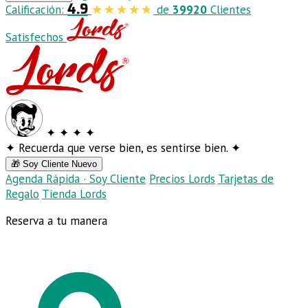
4.9
Calificación:
de
39920
Clientes
Satisfechos
✦
✦
✦
✦
✦
Recuerda que verse bien, es sentirse bien.
✦
🎁 Soy Cliente Nuevo
Agenda Rápida · Soy Cliente
Precios Lords
Tarjetas de
Regalo
Tienda Lords
Reserva a tu manera