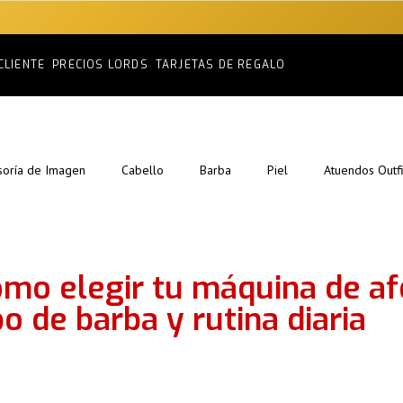
CLIENTE
PRECIOS LORDS
TARJETAS DE REGALO
soría de Imagen
Cabello
Barba
Piel
Atuendos Outfi
mo elegir tu máquina de afe
po de barba y rutina diaria