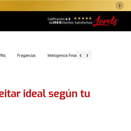
❯
Calificación:
4.9
de
39815
Clientes Satisfechos
‹
›
fits
Fragancias
Inteligencia Financiera
Tips de Conquista
itar ideal según tu