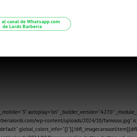
 al canal de Whatsapp.com
de Lords Barbería
mobile="3" autoplay="on" _builder_version="4.27.0" _module_p
arberialords.com/wp-content/uploads/2024/10/famosos.jpg" 
default" global_colors_info="{}"][/difl_imagecarouselitem][di