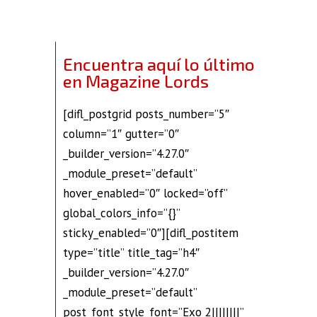
Encuentra aquí lo último
en Magazine Lords
[difl_postgrid posts_number=”5″
column=”1″ gutter=”0″
_builder_version=”4.27.0″
_module_preset=”default”
hover_enabled=”0″ locked=”off”
global_colors_info=”{}”
sticky_enabled=”0″][difl_postitem
type=”title” title_tag=”h4″
_builder_version=”4.27.0″
_module_preset=”default”
post_font_style_font=”Exo 2||||||||”