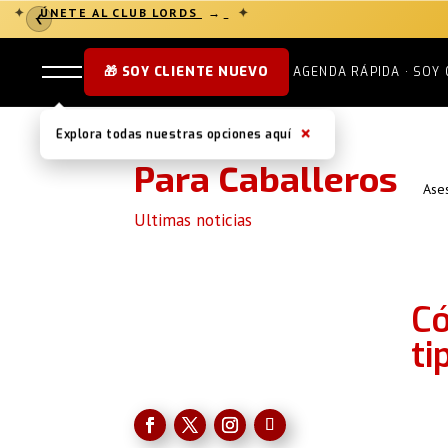
✦
ÚNETE AL CLUB LORDS
→
✦
❮
🎁 SOY CLIENTE NUEVO
AGENDA RÁPIDA · SOY 
×
Explora todas nuestras opciones aquí
Para Caballeros
Ase
Ultimas noticias
Có
ti