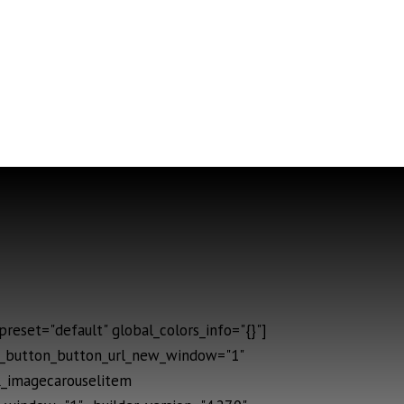
reset="default" global_colors_info="{}"]
ic_button_button_url_new_window="1"
fl_imagecarouselitem