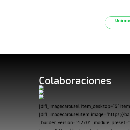
Unirme
Colaboraciones
[difl_imagecarousel item_desktop="6" item_
[difl_imagecarouselitem image="https://b
_builder_version="4.27.0" _module_preset="