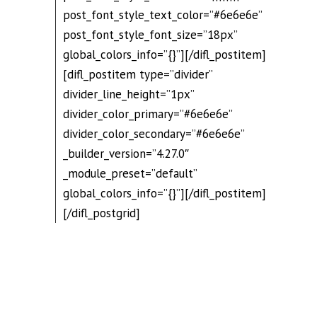
post_font_style_text_color=”#6e6e6e”
post_font_style_font_size=”18px”
global_colors_info=”{}”][/difl_postitem]
[difl_postitem type=”divider”
divider_line_height=”1px”
divider_color_primary=”#6e6e6e”
divider_color_secondary=”#6e6e6e”
_builder_version=”4.27.0″
_module_preset=”default”
global_colors_info=”{}”][/difl_postitem]
[/difl_postgrid]