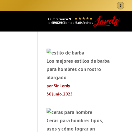
❯
Calificación:
4.9
de
39829
Clientes Satisfechos
Los mejores estilos de barba
para hombres con rostro
alargado
por Sir Lordy
30 junio, 2025
Ceras para hombre: tipos,
usos y cómo lograr un