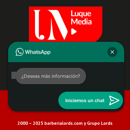
¿Deseas más información?
Condiciones de uso Aviso de privacidad Aviso
Iniciemos un chat
de privacidad de Datos de Salud del Consumidor
2000 – 2025 barberialords.com y Grupo Lords