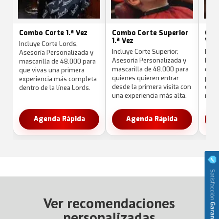
Combo Corte 1.ª Vez
Combo Corte Superior
Comb
1.ª Vez
Vez
Incluye Corte Lords,
Incluye Corte Superior,
Incl
Asesoría Personalizada y
Asesoría Personalizada y
Pers
mascarilla de 48.000 para
mascarilla de 48.000 para
de 4
que vivas una primera
quienes quieren entrar
prim
experiencia más completa
desde la primera visita con
enfo
dentro de la línea Lords.
una experiencia más alta.
más 
Agenda Rápida
Agenda Rápida
Ver recomendaciones
personalizadas