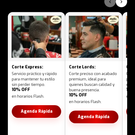
‹
›
Corte Express:
Corte Lords:
Cort
Servicio práctico y rápido
Corte preciso con acabado
Cort
para mantener tu estilo
premium, ideal para
pers
sin perder tiempo.
quienes buscan calidad y
expe
10% OFF
10%
buena presencia.
10% OFF
en horarios Flash.
en h
en horarios Flash.
Agenda Rápida
Agenda Rápida