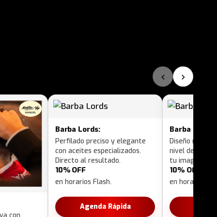
‹
›
Barba Lords:
Barba Superi
Perfilado preciso y elegante
Diseño más pro
con aceites especializados.
nivel de detal
Directo al resultado.
tu imagen.
10% OFF
10% OFF
en horarios Flash.
en horarios Fla
Agenda Rápida
Agend
iva con