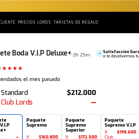
CLIENTE
PRECIOS LORDS
TARJETAS DE REGALO
ete Boda V.I.P Deluxe+
Satisfacción Gar
✓
•
2h 25m
o te devolvemos tu
★★★★★
endados el mes pasado
 Standard
$212.000
 Club Lords
—
ete
Paquete
Paquete
Paquete
V.I.P
Supremo
Supremo
Supremo V.I.P
xe+
Superior
V.
$198.600
b
—
V.
$160.800
V.
$172.500
Club