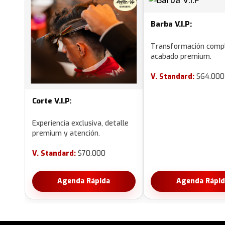
Barba V.I.P:
Transformación comp
acabado premium.
V. Standard:
$64.000
Corte V.I.P:
Experiencia exclusiva, detalle
premium y atención.
V. Standard:
$70.000
Agenda Rápida
Agenda Rápid