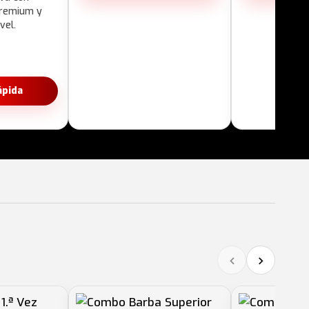
premium y
vel.
ápida
‹
›