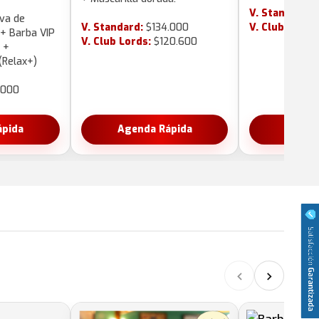
V. Standard:
$
iva de
V. Standard:
$134.000
V. Club Lords
 + Barba VIP
V. Club Lords:
$120.600
 +
(Relax+)
.000
ápida
Agenda Rápida
Agend
‹
›