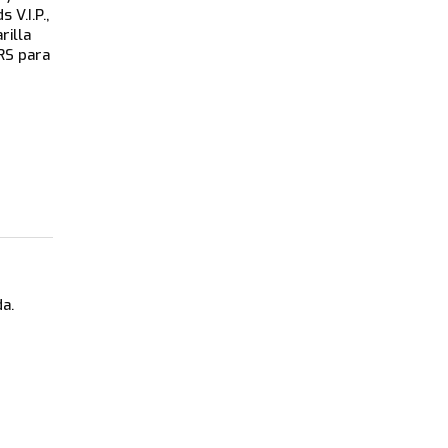
V.I.P.,
rilla
RS para
da.