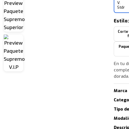
V.
Stdr
Estilo
Corte
Paque
En tu d
complet
dorada.
Marca
Catego
Tipo de
Modali
Descrip