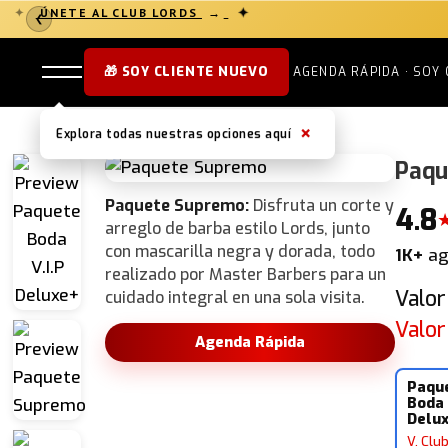
✦
ÚNETE AL CLUB LORDS
→
✦
❮
🎁 SOY CLIENTE NUEVO
AGENDA RÁPIDA · SOY 
×
Explora todas nuestras opciones aquí
Paqu
Paquete Supremo:
Disfruta un corte y
4.8
arreglo de barba estilo Lords, junto
con mascarilla negra y dorada, todo
1K+
ag
realizado por Master Barbers para un
Valor
cuidado integral en una sola visita.
Valor
Agenda Rápida
Paqu
Boda 
Delu
V. Clu