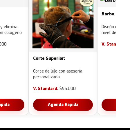
Barba Superi
 y elimina
Diseño más pro
on colágeno.
nivel de detall
000
V. Standard:
$
Corte Superior:
Corte de lujo con asesoría
personalizada.
V. Standard:
$55.000
ápida
Agenda Rápida
Agend