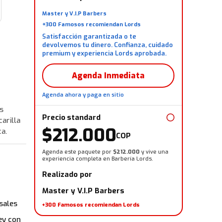
Master y V.I.P Barbers
+300 Famosos recomiendan Lords
Satisfacción garantizada o te
devolvemos tu dinero. Confianza, cuidado
premium y experiencia Lords aprobada.
Agenda Inmediata
Agenda ahora y paga en sitio
s
Precio standard
carilla
$212.000
ca.
COP
Agenda este paquete por
$212.000
y vive una
experiencia completa en Barbería Lords.
Realizado por
Master y V.I.P Barbers
sales
+300 Famosos recomiendan Lords
ey con