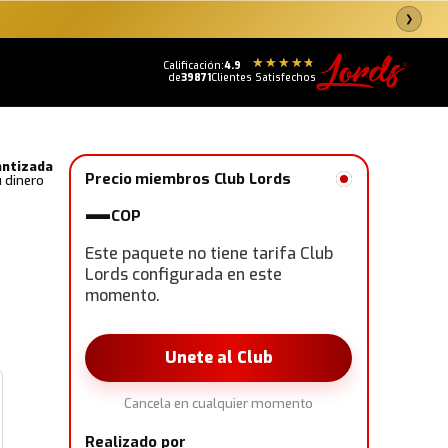
❯
Calificación:
4.9
de
39871
Clientes Satisfechos
antizada
Precio miembros Club Lords
 dinero
—
COP
Este paquete no tiene tarifa Club
Lords configurada en este
momento.
Unete al Club
Cancela en cualquier momento
Realizado por