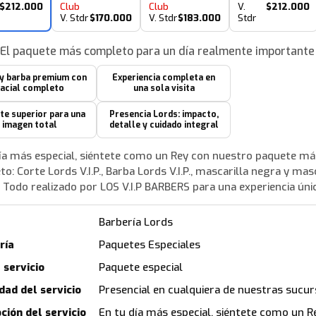
$212.000
Club
Club
V.
$212.000
V. Stdr
$170.000
V. Stdr
$183.000
Stdr
:
El paquete más completo para un día realmente importante
 y barba premium con
Experiencia completa en
facial completo
una sola visita
te superior para una
Presencia Lords: impacto,
imagen total
detalle y cuidado integral
ía más especial, siéntete como un Rey con nuestro paquete má
o: Corte Lords V.I.P., Barba Lords V.I.P., mascarilla negra y mas
 Todo realizado por LOS V.I.P BARBERS para una experiencia úni
Barbería Lords
ría
Paquetes Especiales
 servicio
Paquete especial
dad del servicio
Presencial en cualquiera de nuestras sucur
ción del servicio
En tu día más especial, siéntete como un R