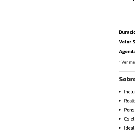
Duració
Valor 
Agend
^ Ver m
Sobre
Inclu
Reali
Pens
Es e
Ideal