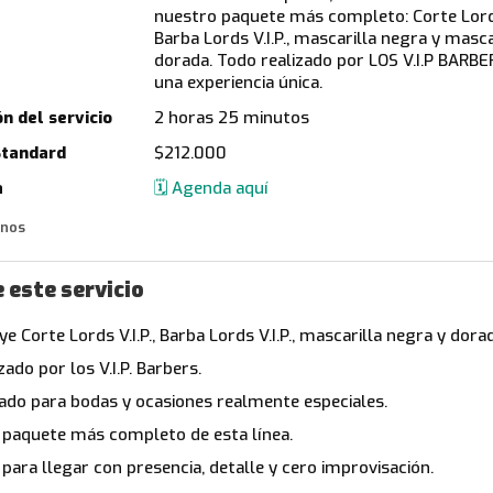
nuestro paquete más completo: Corte Lords 
Barba Lords V.I.P., mascarilla negra y masca
dorada. Todo realizado por LOS V.I.P BARBE
una experiencia única.
n del servicio
2 horas 25 minutos
Standard
$212.000
a
🗓️ Agenda aquí
enos
 este servicio
ye Corte Lords V.I.P., Barba Lords V.I.P., mascarilla negra y dora
zado por los V.I.P. Barbers.
ado para bodas y ocasiones realmente especiales.
l paquete más completo de esta línea.
 para llegar con presencia, detalle y cero improvisación.