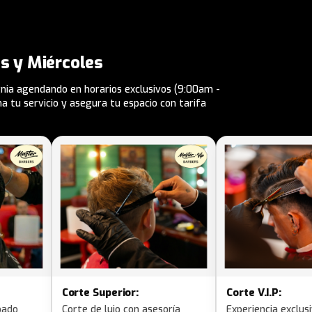
s y Miércoles
gnia agendando en horarios exclusivos (9:00am -
 tu servicio y asegura tu espacio con tarifa
Corte Superior:
Corte V.I.P:
bado
Corte de lujo con asesoría
Experiencia exclus