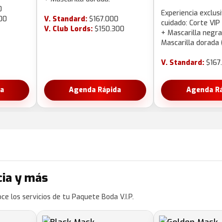
0
Experiencia exclus
00
V. Standard:
$167.000
cuidado: Corte VIP
V. Club Lords:
$150.300
+ Mascarilla negra
Mascarilla dorada 
V. Standard:
$167
a
Agenda Rápida
Agenda R
cia y más
ce los servicios de tu Paquete Boda V.I.P.