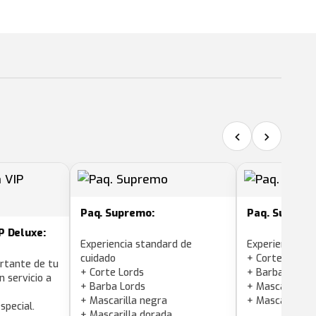
‹
›
Paq. Supremo:
Paq. Supremo
P Deluxe:
Experiencia standard de
Experiencia su
cuidado
+ Corte superi
ortante de tu
+ Corte Lords
+ Barba superi
n servicio a
+ Barba Lords
+ Mascarilla n
+ Mascarilla negra
+ Mascarilla d
pecial.
+ Mascarilla dorada.