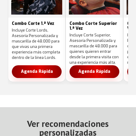
Combo Corte 1.ª Vez
Combo Corte Superior
Comb
1.ª Vez
Vez
Incluye Corte Lords,
Incluye Corte Superior,
Incl
Asesoría Personalizada y
Asesoría Personalizada y
Pers
mascarilla de 48.000 para
mascarilla de 48.000 para
de 4
que vivas una primera
quienes quieren entrar
prim
experiencia más completa
desde la primera visita con
enfo
dentro de la línea Lords.
una experiencia más alta.
más 
Agenda Rápida
Agenda Rápida
Ver recomendaciones
personalizadas