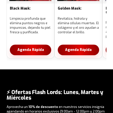
Black Mask:
Golden Mask:
Bla
Ozo
Limpieza profunda que
Revitaliza, hidrata y
Revit
elimina puntos negros e
elimina células muertas. El
nues
impurezas, dejando tu piel
colágeno y el oro ayudan a
apli
fresca y purificada.
controlar el brillo.
para
Agenda Rápida
Agenda Rápida
⚡ Ofertas Flash Lords: Lunes, Martes y
Miércoles
Aprovecha un
10% de descuento
en nuestros servicios insignia
agendando en horarios exclusivos (9:00am - 12:00pm y 2:00pm