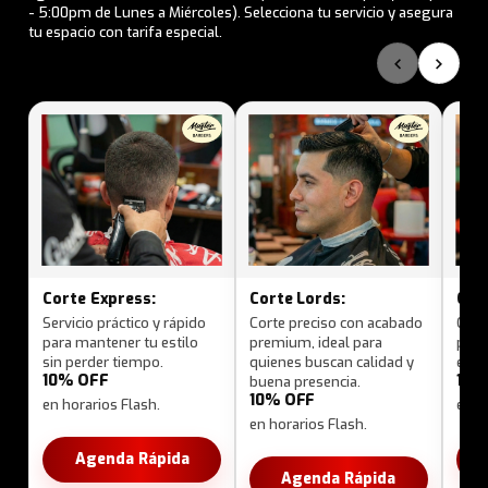
- 5:00pm de Lunes a Miércoles). Selecciona tu servicio y asegura
tu espacio con tarifa especial.
‹
›
Corte Express:
Corte Lords:
Cort
Servicio práctico y rápido
Corte preciso con acabado
Cort
para mantener tu estilo
premium, ideal para
pers
sin perder tiempo.
quienes buscan calidad y
expe
10% OFF
10%
buena presencia.
10% OFF
en horarios Flash.
en h
en horarios Flash.
Agenda Rápida
Agenda Rápida