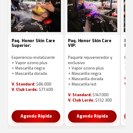
Paq. Honor Skin Care
Paq. Honor Skin Care
Paq.
Superior:
VIP:
Lor
Experiencia revitalizante
Paquete rejuvenecedor y
Expe
+ Vapor ozono plus
exclusivo
+ Ma
+ Mascarilla negra
+ Vapor ozono plus
+ Ma
+ Mascarilla dorada.
+ Mascarilla negra
+ Mascarilla dorada
V. S
V. Standard:
$86.000
+ Mascarilla led.
V. C
V. Club Lords:
$77.400
V. Standard:
$147.000
V. Club Lords:
$132.300
Agenda Rápida
Agenda Rápida