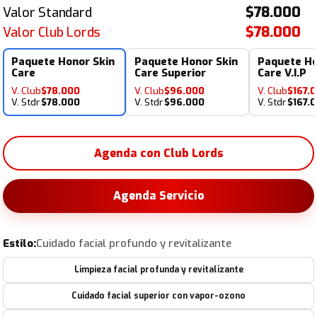
$78.000
Valor Standard
$78.000
Valor Club Lords
Paquete Honor Skin
Paquete Honor Skin
Paquete Ho
Care
Care Superior
Care V.I.P
V. Club
$78.000
V. Club
$96.000
V. Club
$167.
V. Stdr
$78.000
V. Stdr
$96.000
V. Stdr
$167.
Agenda con Club Lords
Agenda Servicio
Estilo:
Cuidado facial profundo y revitalizante
Limpieza facial profunda y revitalizante
Cuidado facial superior con vapor-ozono