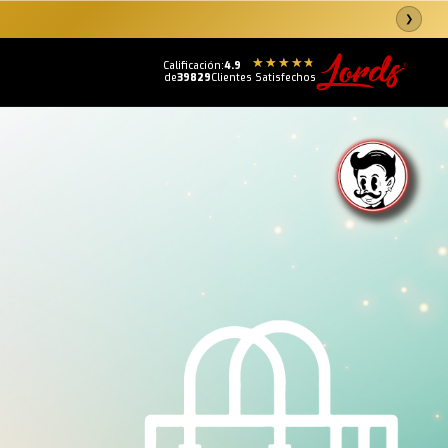
❯
Calificación:
4.9
de
39829
Clientes Satisfechos