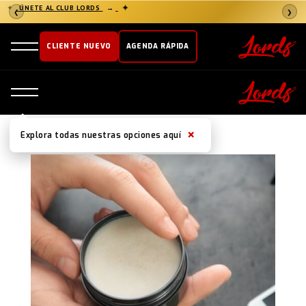
✦
ÚNETE AL CLUB LORDS
→
✦
❮
❯
CLIENTE NUEVO
AGENDA RÁPIDA
×
Explora todas nuestras opciones aquí