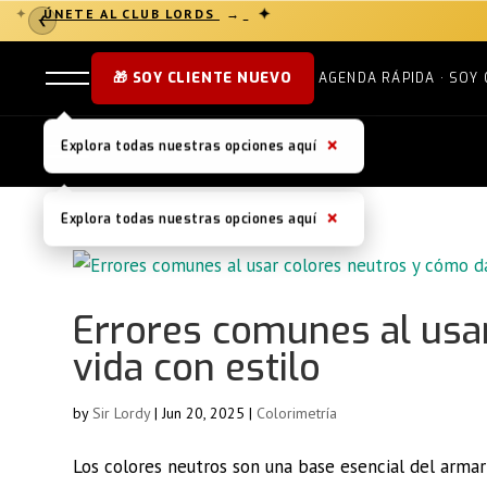
✦
ÚNETE AL CLUB LORDS
→
✦
❮
🎁 SOY CLIENTE NUEVO
AGENDA RÁPIDA · SOY 
×
Explora todas nuestras opciones aquí
×
Explora todas nuestras opciones aquí
Errores comunes al usa
vida con estilo
by
Sir Lordy
|
Jun 20, 2025
|
Colorimetría
Los colores neutros son una base esencial del armar