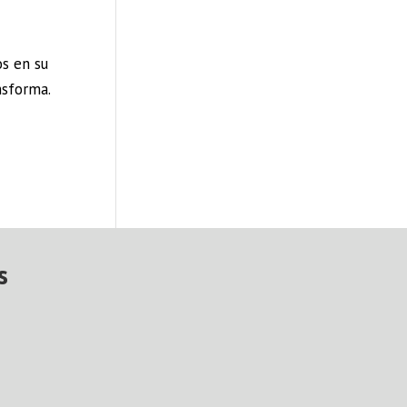
s en su
nsforma.
s