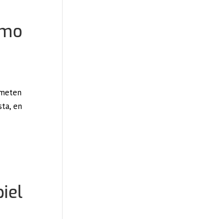
ómo
cometen
sta, en
iel