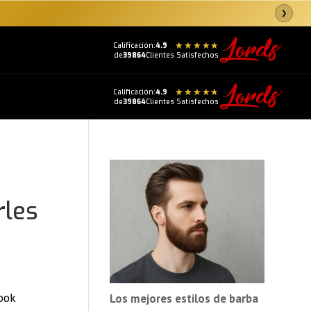
❯
Calificación:
4.9
de
39864
Clientes Satisfechos
Calificación:
4.9
de
39864
Clientes Satisfechos
rles
look
Los mejores estilos de barba