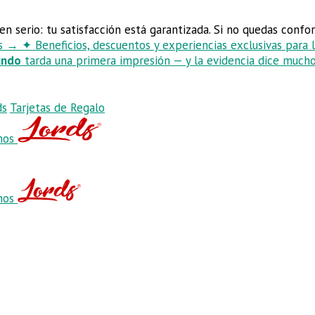
en serio: tu satisfacción está garantizada. Si no quedas conf
ds
→
✦
Beneficios, descuentos y experiencias exclusivas para
undo
tarda una primera impresión — y la evidencia dice mucho
ds
Tarjetas de Regalo
hos
hos