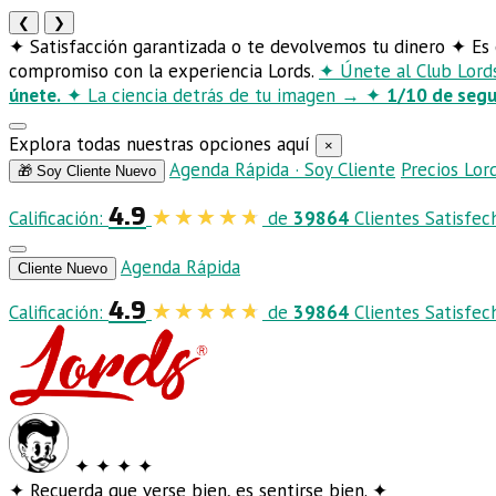
❮
❯
✦
Satisfacción garantizada o te devolvemos tu dinero
✦
Es 
compromiso con la experiencia Lords.
✦
Únete al Club Lor
únete.
✦
La ciencia detrás de tu imagen
→
✦
1/10 de seg
Explora todas nuestras opciones aquí
×
Agenda Rápida · Soy Cliente
Precios Lor
🎁 Soy Cliente Nuevo
4.9
Calificación:
de
39864
Clientes Satisfec
Agenda Rápida
Cliente Nuevo
4.9
Calificación:
de
39864
Clientes Satisfec
✦
✦
✦
✦
✦
Recuerda que verse bien, es sentirse bien.
✦