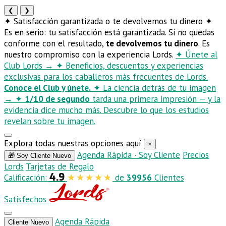
❮
❯
✦
Satisfacción garantizada o te devolvemos tu dinero
✦
Es en serio: tu satisfacción está garantizada. Si no quedas
conforme con el resultado,
te devolvemos tu dinero
. Es
nuestro compromiso con la experiencia Lords.
✦
Únete al
Club Lords
→
✦
Beneficios, descuentos y experiencias
exclusivas para los caballeros más frecuentes de Lords.
Conoce el Club y únete.
✦
La ciencia detrás de tu imagen
→
✦
1/10 de segundo
tarda una primera impresión — y la
evidencia dice mucho más. Descubre lo que los estudios
revelan sobre tu imagen.
Explora todas nuestras opciones aquí
×
Agenda Rápida · Soy Cliente
Precios
🎁 Soy Cliente Nuevo
Lords
Tarjetas de Regalo
4.9
Calificación:
de
39956
Clientes
Satisfechos
Agenda Rápida
Cliente Nuevo