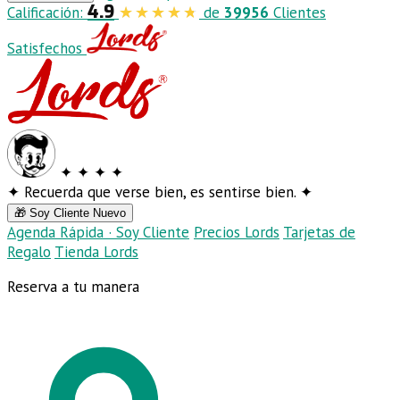
4.9
Calificación:
de
39956
Clientes
Satisfechos
✦
✦
✦
✦
✦
Recuerda que verse bien, es sentirse bien.
✦
🎁 Soy Cliente Nuevo
Agenda Rápida · Soy Cliente
Precios Lords
Tarjetas de
Regalo
Tienda Lords
Reserva a tu manera