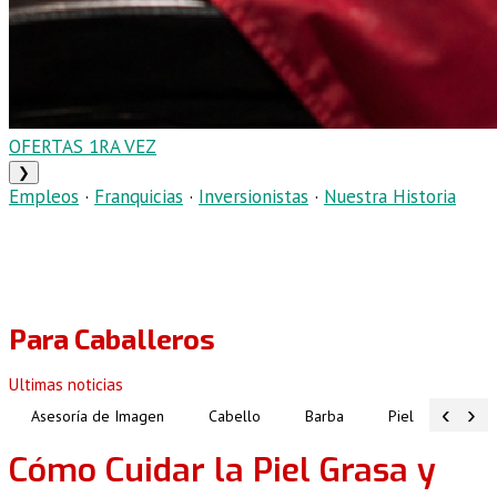
OFERTAS 1RA VEZ
❯
Empleos
·
Franquicias
·
Inversionistas
·
Nuestra Historia
Para Caballeros
Ultimas noticias
‹
›
Asesoría de Imagen
Cabello
Barba
Piel
Atuen
Cómo Cuidar la Piel Grasa y