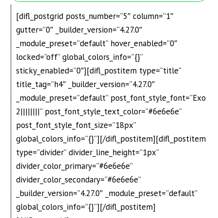
[difl_postgrid posts_number=”5″ column=”1″
gutter=”0″ _builder_version=”4.27.0″
_module_preset=”default” hover_enabled=”0″
locked=”off” global_colors_info=”{}”
sticky_enabled=”0″][difl_postitem type=”title”
title_tag=”h4″ _builder_version=”4.27.0″
_module_preset=”default” post_font_style_font=”Exo
2||||||||” post_font_style_text_color=”#6e6e6e”
post_font_style_font_size=”18px”
global_colors_info=”{}”][/difl_postitem][difl_postitem
type=”divider” divider_line_height=”1px”
divider_color_primary=”#6e6e6e”
divider_color_secondary=”#6e6e6e”
_builder_version=”4.27.0″ _module_preset=”default”
global_colors_info=”{}”][/difl_postitem]