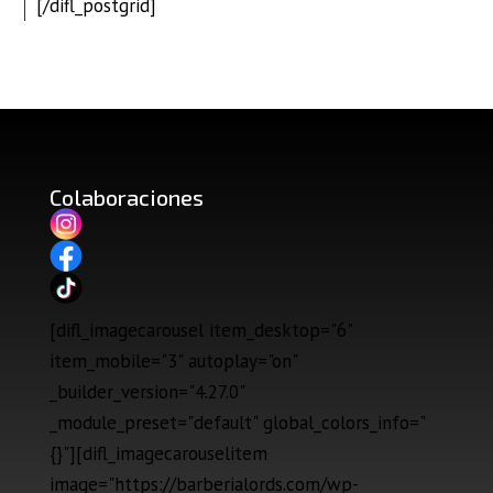
[/difl_postgrid]
Colaboraciones
[difl_imagecarousel item_desktop="6"
item_mobile="3" autoplay="on"
_builder_version="4.27.0"
_module_preset="default" global_colors_info="
{}"][difl_imagecarouselitem
image="https://barberialords.com/wp-