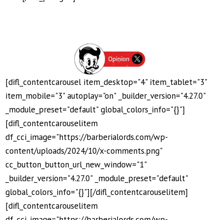
[difl_contentcarousel item_desktop="4" item_tablet="3"
item_mobile="3" autoplay="on" _builder_version="4.27.0"
_module_preset="default" global_colors_info="{}"]
[difl_contentcarouselitem
df_cci_image="https://barberialords.com/wp-
content/uploads/2024/10/x-comments.png"
cc_button_button_url_new_window="1"
_builder_version="4.27.0" _module_preset="default"
global_colors_info="{}"][/difl_contentcarouselitem]
[difl_contentcarouselitem
df_cci_image="https://barberialords.com/wp-