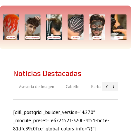
Noticias Destacadas
‹
›
Asesoría de Imagen
Cabello
Barba
Piel
[difl_postgrid _builder_version=”4.27.0″
_module_preset=”e672152f-3200-4f51-bc1e-
81dfc39c0fce” global_colors_info=”{}”]