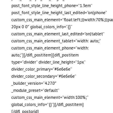
post_font_style_line_height_phone=”1.3em”
post_font_style_line_height_last_edited=”on|phone”
custom_css_main_element=”float:left;||width:70%;||pa
20px 0 0″ global_colors_info=”{}”
custom_css_main_element_last_edited=”on|tablet”
custom_css_main_element_tablet=”width: auto;”
custom_css_main_element_phone=”width:
auto;”][/difl_postitem][difl_postitem
type=”divider” divider_line_height=”1px”
divider_color_primary=”#6e6e6e”
divider_color_secondary=”#6e6e6e”
_builder_version=”4.27.0″
_module_preset=”default”
custom_css_main_element=”width:100%;”
global_colors_info=”{}”][/difl_postitem]
[/difl_postgrid]