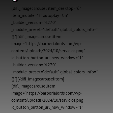
[difl_imagecarousel item_desktop="6"
item_mobile="3" autoplay="on"
_builder_version="4.27.0"
_module_preset="default" global_colors_info="
{}"][difl_imagecarouselitem
image="https://barberialords.com/wp-
content/uploads/2024/10/servicios.png"
ic_button_button_url_new_window="1"
_builder_version="4.27.0"
_module_preset="default" global_colors_info="
{}"][/difl_imagecarouselitem]
[difl_imagecarouselitem
image="https://barberialords.com/wp-
content/uploads/2024/10/servicios.png"
ic_button_button_url_new_window="1"