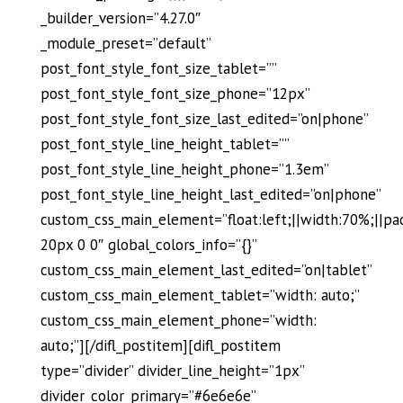
_builder_version=”4.27.0″
_module_preset=”default”
post_font_style_font_size_tablet=””
post_font_style_font_size_phone=”12px”
post_font_style_font_size_last_edited=”on|phone”
post_font_style_line_height_tablet=””
post_font_style_line_height_phone=”1.3em”
post_font_style_line_height_last_edited=”on|phone”
custom_css_main_element=”float:left;||width:70%;||pa
20px 0 0″ global_colors_info=”{}”
custom_css_main_element_last_edited=”on|tablet”
custom_css_main_element_tablet=”width: auto;”
custom_css_main_element_phone=”width:
auto;”][/difl_postitem][difl_postitem
type=”divider” divider_line_height=”1px”
divider_color_primary=”#6e6e6e”