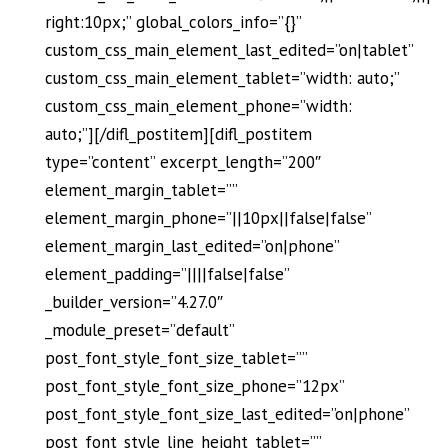
right:10px;” global_colors_info=”{}”
custom_css_main_element_last_edited=”on|tablet”
custom_css_main_element_tablet=”width: auto;”
custom_css_main_element_phone=”width:
auto;”][/difl_postitem][difl_postitem
type=”content” excerpt_length=”200″
element_margin_tablet=””
element_margin_phone=”||10px||false|false”
element_margin_last_edited=”on|phone”
element_padding=”||||false|false”
_builder_version=”4.27.0″
_module_preset=”default”
post_font_style_font_size_tablet=””
post_font_style_font_size_phone=”12px”
post_font_style_font_size_last_edited=”on|phone”
post_font_style_line_height_tablet=””