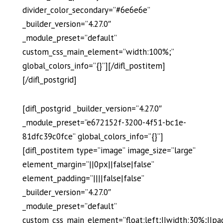
divider_color_secondary=”#6e6e6e”
_builder_version=”4.27.0″
_module_preset=”default”
custom_css_main_element=”width:100%;”
global_colors_info=”{}”][/difl_postitem]
[/difl_postgrid]
[difl_postgrid _builder_version=”4.27.0″
_module_preset=”e672152f-3200-4f51-bc1e-
81dfc39c0fce” global_colors_info=”{}”]
[difl_postitem type=”image” image_size=”large”
element_margin=”||0px||false|false”
element_padding=”||||false|false”
_builder_version=”4.27.0″
_module_preset=”default”
custom_css_main_element=”float:left;||width:30%;||pa