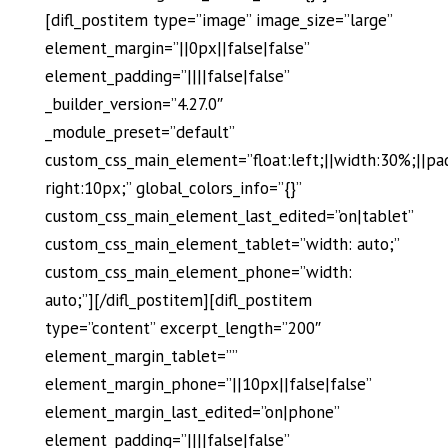
[difl_postitem type=”image” image_size=”large”
element_margin=”||0px||false|false”
element_padding=”||||false|false”
_builder_version=”4.27.0″
_module_preset=”default”
custom_css_main_element=”float:left;||width:30%;||pa
right:10px;” global_colors_info=”{}”
custom_css_main_element_last_edited=”on|tablet”
custom_css_main_element_tablet=”width: auto;”
custom_css_main_element_phone=”width:
auto;”][/difl_postitem][difl_postitem
type=”content” excerpt_length=”200″
element_margin_tablet=””
element_margin_phone=”||10px||false|false”
element_margin_last_edited=”on|phone”
element_padding=”||||false|false”