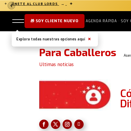
✦
✦
ÚNETE AL CLUB LORDS
→
❮
🎁 SOY CLIENTE NUEVO
AGENDA RÁPIDA · SOY 
×
Explora todas nuestras opciones aquí
Para Caballeros
Ase
Ultimas noticias
Có
Di