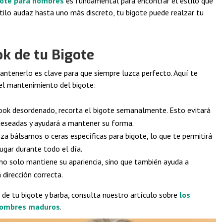
gote para hombres
es fundamental para encontrar el estilo que
ilo audaz hasta uno más discreto, tu bigote puede realzar tu
k de tu Bigote
ntenerlo es clave para que siempre luzca perfecto. Aquí te
el mantenimiento del bigote:
 look desordenado, recorta el bigote semanalmente. Esto evitará
 deseadas y ayudará a mantener su forma.
liza bálsamos o ceras específicas para bigote, lo que te permitirá
ugar durante todo el día.
o no solo mantiene su apariencia, sino que también ayuda a
 dirección correcta.
de tu bigote y barba, consulta nuestro artículo sobre
los
 hombres maduros
.