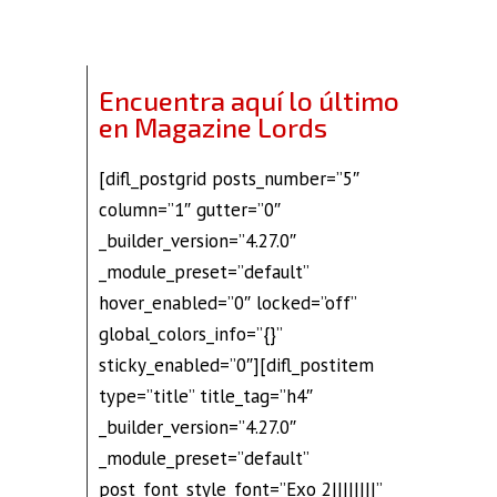
Encuentra aquí lo último
en Magazine Lords
[difl_postgrid posts_number=”5″
column=”1″ gutter=”0″
_builder_version=”4.27.0″
_module_preset=”default”
hover_enabled=”0″ locked=”off”
global_colors_info=”{}”
sticky_enabled=”0″][difl_postitem
type=”title” title_tag=”h4″
_builder_version=”4.27.0″
_module_preset=”default”
post_font_style_font=”Exo 2||||||||”