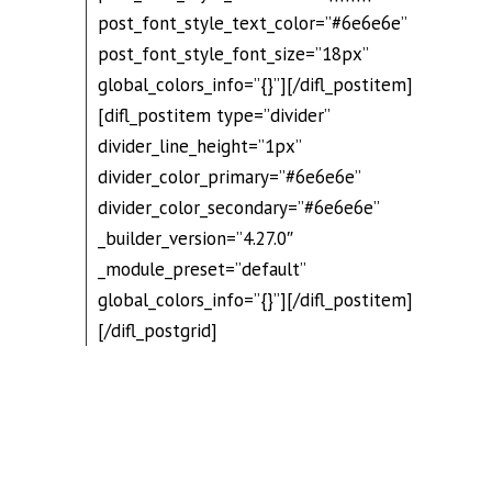
post_font_style_text_color=”#6e6e6e”
post_font_style_font_size=”18px”
global_colors_info=”{}”][/difl_postitem]
[difl_postitem type=”divider”
divider_line_height=”1px”
divider_color_primary=”#6e6e6e”
divider_color_secondary=”#6e6e6e”
_builder_version=”4.27.0″
_module_preset=”default”
global_colors_info=”{}”][/difl_postitem]
[/difl_postgrid]