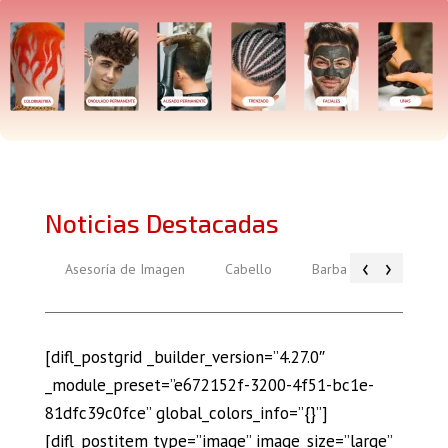
Noticias Destacadas
‹
›
Asesoría de Imagen
Cabello
Barba
Piel
[difl_postgrid _builder_version=”4.27.0″
_module_preset=”e672152f-3200-4f51-bc1e-
81dfc39c0fce” global_colors_info=”{}”]
[difl_postitem type=”image” image_size=”large”