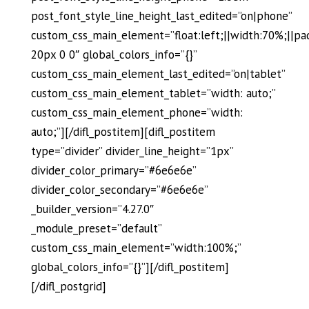
post_font_style_line_height_last_edited=”on|phone”
custom_css_main_element=”float:left;||width:70%;||pa
20px 0 0″ global_colors_info=”{}”
custom_css_main_element_last_edited=”on|tablet”
custom_css_main_element_tablet=”width: auto;”
custom_css_main_element_phone=”width:
auto;”][/difl_postitem][difl_postitem
type=”divider” divider_line_height=”1px”
divider_color_primary=”#6e6e6e”
divider_color_secondary=”#6e6e6e”
_builder_version=”4.27.0″
_module_preset=”default”
custom_css_main_element=”width:100%;”
global_colors_info=”{}”][/difl_postitem]
[/difl_postgrid]