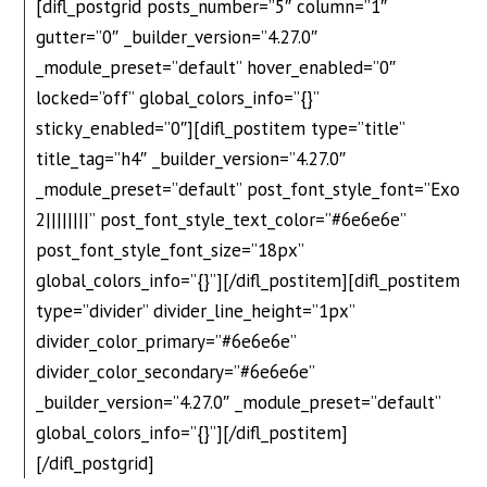
[difl_postgrid posts_number=”5″ column=”1″
gutter=”0″ _builder_version=”4.27.0″
_module_preset=”default” hover_enabled=”0″
locked=”off” global_colors_info=”{}”
sticky_enabled=”0″][difl_postitem type=”title”
title_tag=”h4″ _builder_version=”4.27.0″
_module_preset=”default” post_font_style_font=”Exo
2||||||||” post_font_style_text_color=”#6e6e6e”
post_font_style_font_size=”18px”
global_colors_info=”{}”][/difl_postitem][difl_postitem
type=”divider” divider_line_height=”1px”
divider_color_primary=”#6e6e6e”
divider_color_secondary=”#6e6e6e”
_builder_version=”4.27.0″ _module_preset=”default”
global_colors_info=”{}”][/difl_postitem]
[/difl_postgrid]