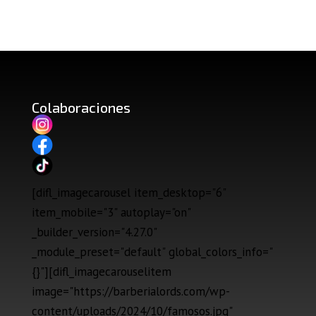
Colaboraciones
[difl_imagecarousel item_desktop="6"
item_mobile="3" autoplay="on"
_builder_version="4.27.0"
_module_preset="default" global_colors_info="
{}"][difl_imagecarouselitem
image="https://barberialords.com/wp-
content/uploads/2024/10/famosos.jpg"