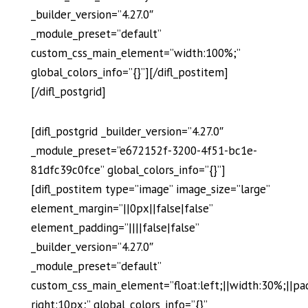
_builder_version=”4.27.0″
_module_preset=”default”
custom_css_main_element=”width:100%;”
global_colors_info=”{}”][/difl_postitem]
[/difl_postgrid]
[difl_postgrid _builder_version=”4.27.0″
_module_preset=”e672152f-3200-4f51-bc1e-
81dfc39c0fce” global_colors_info=”{}”]
[difl_postitem type=”image” image_size=”large”
element_margin=”||0px||false|false”
element_padding=”||||false|false”
_builder_version=”4.27.0″
_module_preset=”default”
custom_css_main_element=”float:left;||width:30%;||pa
right:10px;” global_colors_info=”{}”