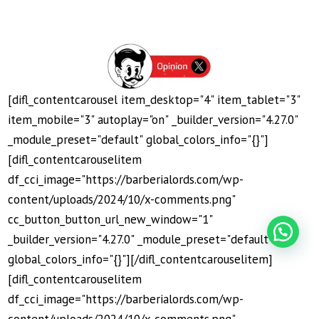
[difl_contentcarousel item_desktop="4" item_tablet="3"
item_mobile="3" autoplay="on" _builder_version="4.27.0"
_module_preset="default" global_colors_info="{}"]
[difl_contentcarouselitem
df_cci_image="https://barberialords.com/wp-
¿Deseas más información?
content/uploads/2024/10/x-comments.png"
cc_button_button_url_new_window="1"
_builder_version="4.27.0" _module_preset="default"
global_colors_info="{}"][/difl_contentcarouselitem]
[difl_contentcarouselitem
df_cci_image="https://barberialords.com/wp-
content/uploads/2024/10/x-comments.png"