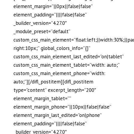
element_margin=”||0px||false|false”
element_padding=”||||false|false”
_builder_version=”4.27.0″
_module_preset=”default”
custom_css_main_element=”float:left;||width:30%;||pa
right:10px;” global_colors_info=”{}”
custom_css_main_element_last_edited=”on|tablet”
custom_css_main_element_tablet=”width: auto;”
custom_css_main_element_phone=”width:
auto;”][/difl_postitem][difl_postitem
type=”content” excerpt_length=”200″
element_margin_tablet=””
element_margin_phone=”||10px||false|false”
element_margin_last_edited=”on|phone”
element_padding=”||||false|false”
_builder_version=”4.27.0″