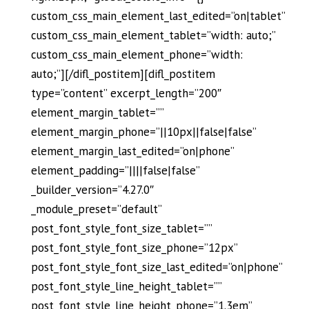
custom_css_main_element_last_edited=”on|tablet”
custom_css_main_element_tablet=”width: auto;”
custom_css_main_element_phone=”width:
auto;”][/difl_postitem][difl_postitem
type=”content” excerpt_length=”200″
element_margin_tablet=””
element_margin_phone=”||10px||false|false”
element_margin_last_edited=”on|phone”
element_padding=”||||false|false”
_builder_version=”4.27.0″
_module_preset=”default”
post_font_style_font_size_tablet=””
post_font_style_font_size_phone=”12px”
post_font_style_font_size_last_edited=”on|phone”
post_font_style_line_height_tablet=””
post_font_style_line_height_phone=”1.3em”