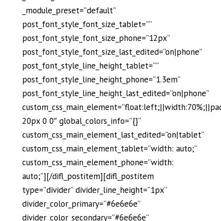
_module_preset=”default”
post_font_style_font_size_tablet=””
post_font_style_font_size_phone=”12px”
post_font_style_font_size_last_edited=”on|phone”
post_font_style_line_height_tablet=””
post_font_style_line_height_phone=”1.3em”
post_font_style_line_height_last_edited=”on|phone”
custom_css_main_element=”float:left;||width:70%;||pa
20px 0 0″ global_colors_info=”{}”
custom_css_main_element_last_edited=”on|tablet”
custom_css_main_element_tablet=”width: auto;”
custom_css_main_element_phone=”width:
auto;”][/difl_postitem][difl_postitem
type=”divider” divider_line_height=”1px”
divider_color_primary=”#6e6e6e”
divider_color_secondary=”#6e6e6e”