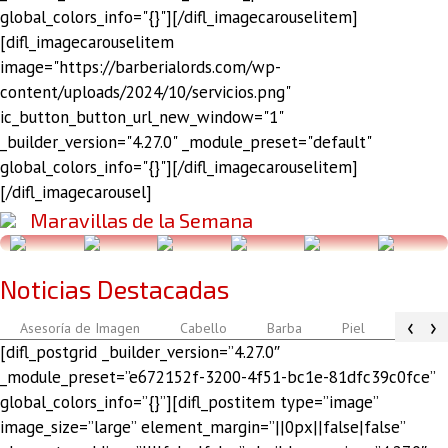
global_colors_info="{}"][/difl_imagecarouselitem]
[difl_imagecarouselitem
image="https://barberialords.com/wp-
content/uploads/2024/10/servicios.png"
ic_button_button_url_new_window="1"
_builder_version="4.27.0" _module_preset="default"
global_colors_info="{}"][/difl_imagecarouselitem]
[/difl_imagecarousel]
Maravillas de la Semana
Noticias Destacadas
‹
›
Asesoría de Imagen
Cabello
Barba
Piel
Atuendo
[difl_postgrid _builder_version=”4.27.0″
_module_preset=”e672152f-3200-4f51-bc1e-81dfc39c0fce”
global_colors_info=”{}”][difl_postitem type=”image”
image_size=”large” element_margin=”||0px||false|false”