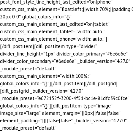
post_font_style_line_height_last_edited=”on|phone”
custom_css_main_element=”float:left;||width:70%;||padding:
20px 0 0″ global_colors_info=”{}”
custom_css_main_element_last_edited=”on|tablet”
custom_css_main_element_tablet=”width: auto;”
custom_css_main_element_phone=”width: auto;”]
[/difl_postitem][difl_postitem type=”divider”
divider_line_height=”1px” divider_color_primary=”#6e6e6e”
divider_color_secondary=”#6e6e6e” _builder_version=”4.27.0″
_module_preset=”default”
custom_css_main_element=”width:100%;”
global_colors_info=”{}”][/difl_postitem][/difl_postgrid]
[difl_postgrid _builder_version=”4.27.0″
_module_preset=”e672152f-3200-4f51-bc1e-81dfc39c0fce”
global_colors_info=”{}”][difl_postitem type=”image”
image_size=”large” element_margin=”||0px||false|false”
element_padding=”||||false|false” _builder_version=”4.27.0″
_module_preset=”default”