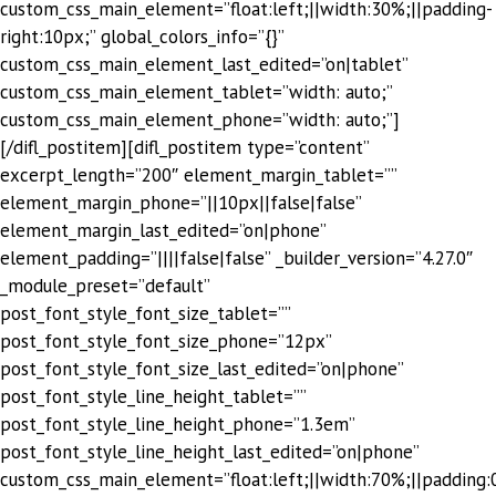
custom_css_main_element=”float:left;||width:30%;||padding-
right:10px;” global_colors_info=”{}”
custom_css_main_element_last_edited=”on|tablet”
custom_css_main_element_tablet=”width: auto;”
custom_css_main_element_phone=”width: auto;”]
[/difl_postitem][difl_postitem type=”content”
excerpt_length=”200″ element_margin_tablet=””
element_margin_phone=”||10px||false|false”
element_margin_last_edited=”on|phone”
element_padding=”||||false|false” _builder_version=”4.27.0″
_module_preset=”default”
post_font_style_font_size_tablet=””
post_font_style_font_size_phone=”12px”
post_font_style_font_size_last_edited=”on|phone”
post_font_style_line_height_tablet=””
post_font_style_line_height_phone=”1.3em”
post_font_style_line_height_last_edited=”on|phone”
custom_css_main_element=”float:left;||width:70%;||padding: