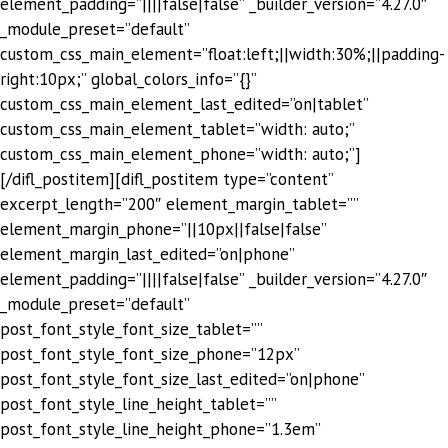
element_padding=”||||false|false” _builder_version=”4.27.0″
_module_preset=”default”
custom_css_main_element=”float:left;||width:30%;||padding-
right:10px;” global_colors_info=”{}”
custom_css_main_element_last_edited=”on|tablet”
custom_css_main_element_tablet=”width: auto;”
custom_css_main_element_phone=”width: auto;”]
[/difl_postitem][difl_postitem type=”content”
excerpt_length=”200″ element_margin_tablet=””
element_margin_phone=”||10px||false|false”
element_margin_last_edited=”on|phone”
element_padding=”||||false|false” _builder_version=”4.27.0″
_module_preset=”default”
post_font_style_font_size_tablet=””
post_font_style_font_size_phone=”12px”
post_font_style_font_size_last_edited=”on|phone”
post_font_style_line_height_tablet=””
post_font_style_line_height_phone=”1.3em”