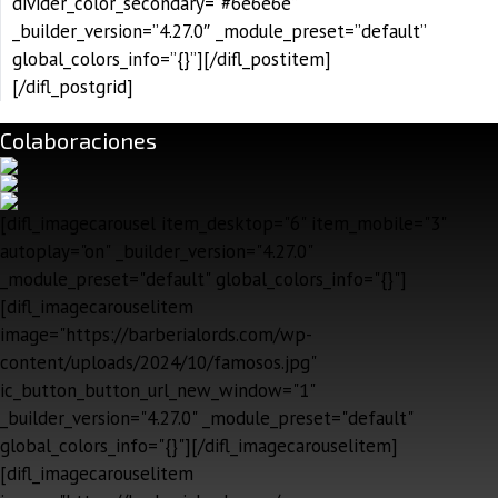
divider_color_secondary=”#6e6e6e”
_builder_version=”4.27.0″ _module_preset=”default”
global_colors_info=”{}”][/difl_postitem]
[/difl_postgrid]
Colaboraciones
[difl_imagecarousel item_desktop="6" item_mobile="3"
autoplay="on" _builder_version="4.27.0"
_module_preset="default" global_colors_info="{}"]
[difl_imagecarouselitem
image="https://barberialords.com/wp-
content/uploads/2024/10/famosos.jpg"
ic_button_button_url_new_window="1"
_builder_version="4.27.0" _module_preset="default"
global_colors_info="{}"][/difl_imagecarouselitem]
[difl_imagecarouselitem