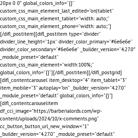
20px 0 0″ global_colors_info=”{}”
custom_css_main_element_last_edited=”on|tablet”
custom_css_main_element_tablet=”width: auto;”
custom_css_main_element_phone=”width: auto;”]
[/difl_postitem][difl_postitem type=”divider”
divider_line_height=”1px” divider_color_primary=”#6e6e6e”
divider_color_secondary=”#6e6e6e” _builder_version=”4.27.0″
_module_preset=”default”
custom_css_main_element=”width:100%;”
global_colors_info=”{}”][/difl_postitem][/difl_postgrid]
[difl_contentcarousel item_desktop="4" item_tablet="3"
item_mobile="3" autoplay="on" _builder_version="4.27.0"
_module_preset="default" global_colors_info="{}"]
[difl_contentcarouselitem
df_cci_image="https://barberialords.com/wp-
content/uploads/2024/10/x-comments.png"
cc_button_button_url_new_window="1"
_builder_version="4.27.0" _module_preset="default"