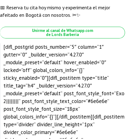
📅
Reserva tu cita hoy mismo y experimenta el mejor
afeitado en Bogotá con nosotros.
✂✨
Unirme al canal de Whatsapp.com
de Lords Barbería
[difl_postgrid posts_number=”5″ column=”1″
gutter=”0″ _builder_version=”4.27.0″
_module_preset=”default” hover_enabled=”0″
locked=”off” global_colors_info=”{}”
sticky_enabled=”0″][difl_postitem type=”title”
title_tag=”h4″ _builder_version=”4.27.0″
_module_preset=”default” post_font_style_font=”Exo
2||||||||” post_font_style_text_color=”#6e6e6e”
post_font_style_font_size=”18px”
global_colors_info=”{}”][/difl_postitem][difl_postitem
type=”divider” divider_line_height=”1px”
divider_color_primary=”#6e6e6e”