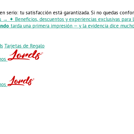
en serio: tu satisfacción está garantizada. Si no quedas conf
ds
→
✦
Beneficios, descuentos y experiencias exclusivas para
undo
tarda una primera impresión — y la evidencia dice mucho
ds
Tarjetas de Regalo
hos
hos