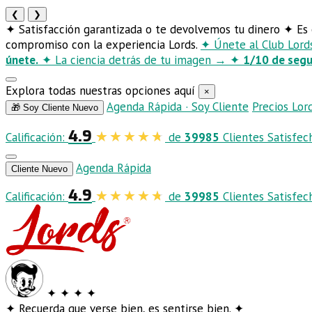
❮
❯
✦
Satisfacción garantizada o te devolvemos tu dinero
✦
Es 
compromiso con la experiencia Lords.
✦
Únete al Club Lor
únete.
✦
La ciencia detrás de tu imagen
→
✦
1/10 de seg
Explora todas nuestras opciones aquí
×
Agenda Rápida · Soy Cliente
Precios Lor
🎁 Soy Cliente Nuevo
4.9
Calificación:
de
39985
Clientes Satisfec
Agenda Rápida
Cliente Nuevo
4.9
Calificación:
de
39985
Clientes Satisfec
✦
✦
✦
✦
✦
Recuerda que verse bien, es sentirse bien.
✦