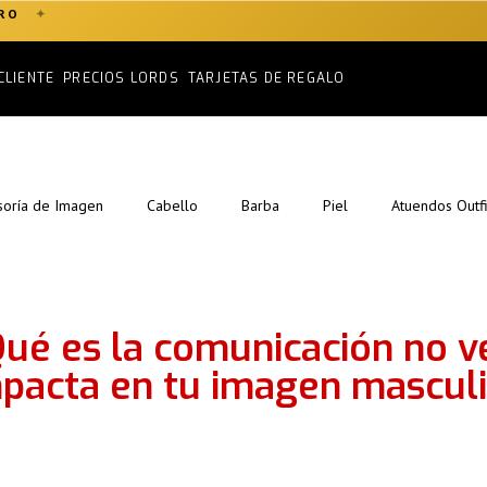
✦
ERO
CLIENTE
PRECIOS LORDS
TARJETAS DE REGALO
soría de Imagen
Cabello
Barba
Piel
Atuendos Outfi
ué es la comunicación no v
pacta en tu imagen mascul