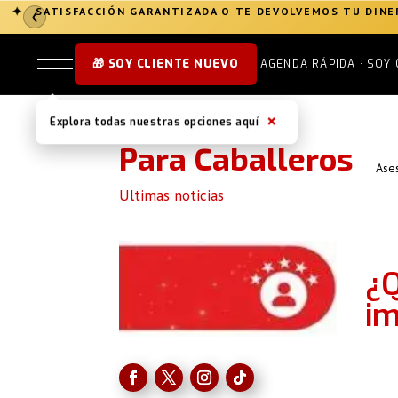
SATISFACCIÓN GARANTIZADA O TE DEVOLVEMOS TU DIN
✦
❮
🎁 SOY CLIENTE NUEVO
AGENDA RÁPIDA · SOY 
×
Explora todas nuestras opciones aquí
Para Caballeros
Ase
Ultimas noticias
¿Q
im