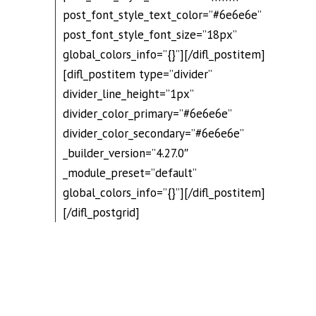
post_font_style_text_color=”#6e6e6e”
post_font_style_font_size=”18px”
global_colors_info=”{}”][/difl_postitem]
[difl_postitem type=”divider”
divider_line_height=”1px”
divider_color_primary=”#6e6e6e”
divider_color_secondary=”#6e6e6e”
_builder_version=”4.27.0″
_module_preset=”default”
global_colors_info=”{}”][/difl_postitem]
[/difl_postgrid]