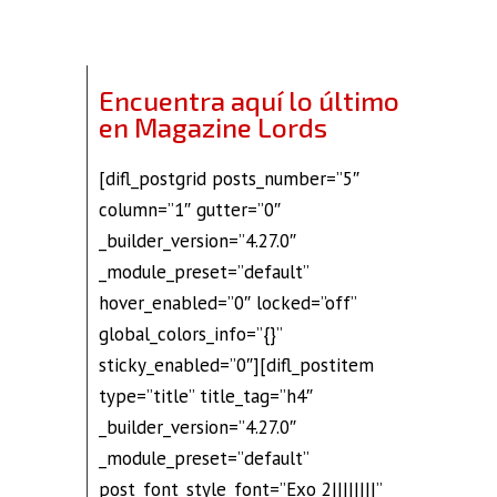
Encuentra aquí lo último
en Magazine Lords
[difl_postgrid posts_number=”5″
column=”1″ gutter=”0″
_builder_version=”4.27.0″
_module_preset=”default”
hover_enabled=”0″ locked=”off”
global_colors_info=”{}”
sticky_enabled=”0″][difl_postitem
type=”title” title_tag=”h4″
_builder_version=”4.27.0″
_module_preset=”default”
post_font_style_font=”Exo 2||||||||”