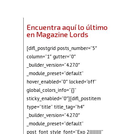
Encuentra aquí lo último
en Magazine Lords
[difl_postgrid posts_number=”5″
column=”1″ gutter=”0″
_builder_version=”4.27.0″
_module_preset=”default”
hover_enabled=”0″ locked=”off”
global_colors_info=”{}”
sticky_enabled=”0″][difl_postitem
type=”title” title_tag=”h4″
_builder_version=”4.27.0″
_module_preset=”default”
post_font_style_font=”Exo 2||||||||”