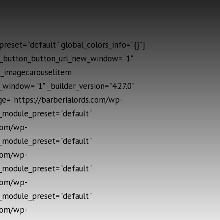
reset="default" global_colors_info="{}"]
ic_button_button_url_new_window="1"
fl_imagecarouselitem
window="1" _builder_version="4.27.0"
age="https://barberialords.com/wp-
 _module_preset="default"
.com/wp-
 _module_preset="default"
.com/wp-
 _module_preset="default"
.com/wp-
 _module_preset="default"
.com/wp-