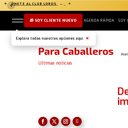
✦
ÚNETE AL CLUB LORDS
→
✦
❮
🎁 SOY CLIENTE NUEVO
AGENDA RÁPIDA · SOY 
×
Explora todas nuestras opciones aquí
Para Caballeros
Ase
Ultimas noticias
De
im