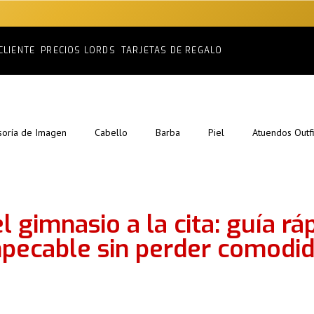
CLIENTE
PRECIOS LORDS
TARJETAS DE REGALO
soría de Imagen
Cabello
Barba
Piel
Atuendos Outfi
l gimnasio a la cita: guía rá
pecable sin perder comodi