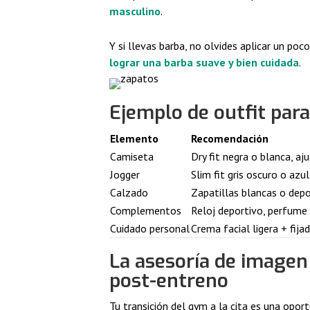
masculino
.
Y si llevas barba, no olvides aplicar un 
lograr una barba suave y bien cuidada
.
Ejemplo de outfit para
Elemento
Recomendación
Camiseta
Dry fit negra o blanca, a
Jogger
Slim fit gris oscuro o azu
Calzado
Zapatillas blancas o depo
Complementos
Reloj deportivo, perfume 
Cuidado personal
Crema facial ligera + fij
La asesoría de imagen
post-entreno
Tu transición del gym a la cita es una oport