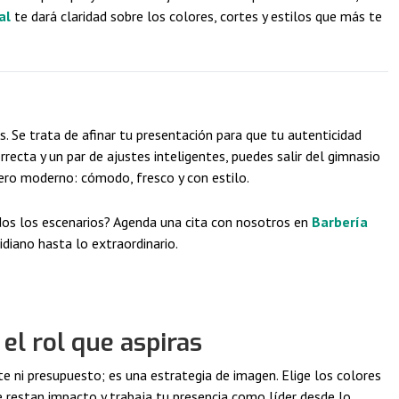
al
te dará claridad sobre los colores, cortes y estilos que más te
es. Se trata de afinar tu presentación para que tu autenticidad
rrecta y un par de ajustes inteligentes, puedes salir del gimnasio
lero moderno: cómodo, fresco y con estilo.
dos los escenarios? Agenda una cita con nosotros en
Barbería
diano hasta lo extraordinario.
el rol que aspiras
te ni presupuesto; es una estrategia de imagen. Elige los colores
 restan impacto y trabaja tu presencia como líder desde lo