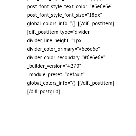
post_font_style_text_color=”#6e6e6e”
post_font_style_font_size=”18px”
global_colors_info=”{}”][/difl_postitem]
[difl_postitem type=”divider”
divider_line_height=”1px”
divider_color_primary=”#6e6e6e”
divider_color_secondary=”#6e6e6e”
_builder_version=”4.27.0″
_module_preset=”default”
global_colors_info=”{}”][/difl_postitem]
[/difl_postgrid]