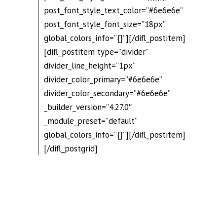
post_font_style_text_color=”#6e6e6e”
post_font_style_font_size=”18px”
global_colors_info=”{}”][/difl_postitem]
[difl_postitem type=”divider”
divider_line_height=”1px”
divider_color_primary=”#6e6e6e”
divider_color_secondary=”#6e6e6e”
_builder_version=”4.27.0″
_module_preset=”default”
global_colors_info=”{}”][/difl_postitem]
[/difl_postgrid]