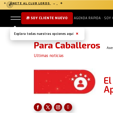
✦
ÚNETE AL CLUB LORDS
→
✦
❮
🎁 SOY CLIENTE NUEVO
AGENDA RÁPIDA · SOY 
×
Explora todas nuestras opciones aquí
Para Caballeros
Ase
Ultimas noticias
El
Ap