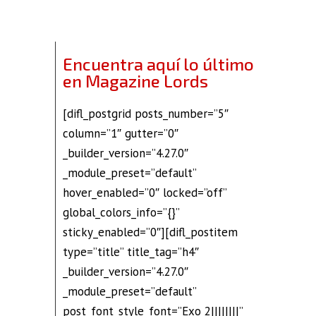
Encuentra aquí lo último
en Magazine Lords
[difl_postgrid posts_number=”5″
column=”1″ gutter=”0″
_builder_version=”4.27.0″
_module_preset=”default”
hover_enabled=”0″ locked=”off”
global_colors_info=”{}”
sticky_enabled=”0″][difl_postitem
type=”title” title_tag=”h4″
_builder_version=”4.27.0″
_module_preset=”default”
post_font_style_font=”Exo 2||||||||”