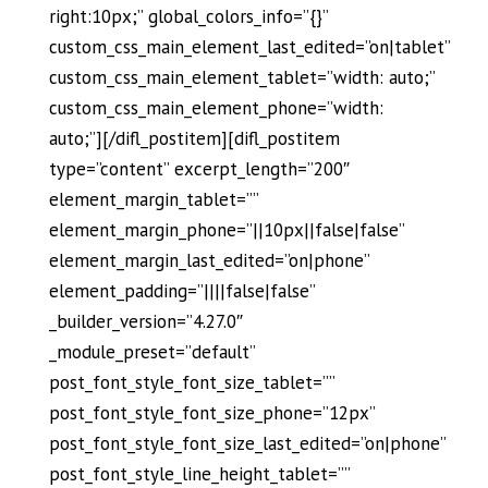
right:10px;” global_colors_info=”{}”
custom_css_main_element_last_edited=”on|tablet”
custom_css_main_element_tablet=”width: auto;”
custom_css_main_element_phone=”width:
auto;”][/difl_postitem][difl_postitem
type=”content” excerpt_length=”200″
element_margin_tablet=””
element_margin_phone=”||10px||false|false”
element_margin_last_edited=”on|phone”
element_padding=”||||false|false”
_builder_version=”4.27.0″
_module_preset=”default”
post_font_style_font_size_tablet=””
post_font_style_font_size_phone=”12px”
post_font_style_font_size_last_edited=”on|phone”
post_font_style_line_height_tablet=””