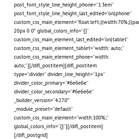
post_font_style_line_height_phone=”1.3em”
post_font_style_line_height_last_edited=”on|phone”
custom_css_main_element=”float:left;||width:70%;||pa
20px 0 0″ global_colors_info=”{}”
custom_css_main_element_last_edited=”on|tablet”
custom_css_main_element_tablet=”width: auto;”
custom_css_main_element_phone=”width:
auto;”][/difl_postitem][difl_postitem
type=”divider” divider_line_height=”1px”
divider_color_primary=”#6e6e6e”
divider_color_secondary=”#6e6e6e”
_builder_version=”4.27.0″
_module_preset=”default”
custom_css_main_element=”width:100%;”
global_colors_info=”{}”][/difl_postitem]
[/difl_postgrid]