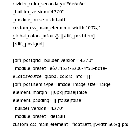
divider_color_secondary=”#6e6e6e”
_builder_version=”4.27.0″
_module_preset=”default”
custom_css_main_element=”width:100%;”
global_colors_info=”{}”][/difl_postitem]
[/difl_postgrid]
[difl_postgrid _builder_version=”4.27.0″
_module_preset=”e672152f-3200-4f51-bc1e-
81dfc39c0fce” global_colors_info=”{}”]
[difl_postitem type=”image” image_size=”large”
element_margin=”||0px||false|false”
element_padding=”||||false|false”
_builder_version=”4.27.0″
_module_preset=”default”
custom_css_main_element=”float:left;||width:30%;||pa