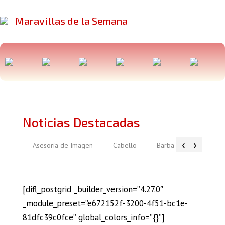
Maravillas de la Semana
Noticias Destacadas
‹
›
Asesoría de Imagen
Cabello
Barba
Piel
[difl_postgrid _builder_version=”4.27.0″
_module_preset=”e672152f-3200-4f51-bc1e-
81dfc39c0fce” global_colors_info=”{}”]