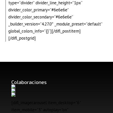
type=”divider” divider_line_height=”1px”
divider_color_primary=”#6e6e6e”
divider_color_secondary=”#6e6e6e”
_builder_version=”4.27.0″ _module_preset=”default”
global_colors_info=”{}”][/difl_postitem]
[/difl_postgrid]
Colaboraciones
[difl_imagecarousel item_desktop="6"
item_mobile="3" autoplay="on"