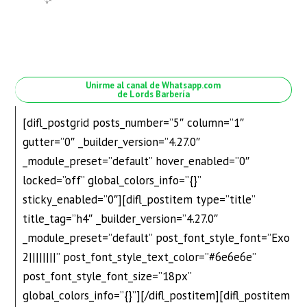
Unirme al canal de Whatsapp.com
de Lords Barbería
[difl_postgrid posts_number=”5″ column=”1″
gutter=”0″ _builder_version=”4.27.0″
_module_preset=”default” hover_enabled=”0″
locked=”off” global_colors_info=”{}”
sticky_enabled=”0″][difl_postitem type=”title”
title_tag=”h4″ _builder_version=”4.27.0″
_module_preset=”default” post_font_style_font=”Exo
2||||||||” post_font_style_text_color=”#6e6e6e”
post_font_style_font_size=”18px”
global_colors_info=”{}”][/difl_postitem][difl_postitem