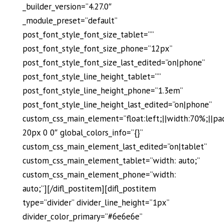
_builder_version=”4.27.0″
_module_preset=”default”
post_font_style_font_size_tablet=””
post_font_style_font_size_phone=”12px”
post_font_style_font_size_last_edited=”on|phone”
post_font_style_line_height_tablet=””
post_font_style_line_height_phone=”1.3em”
post_font_style_line_height_last_edited=”on|phone”
custom_css_main_element=”float:left;||width:70%;||pa
20px 0 0″ global_colors_info=”{}”
custom_css_main_element_last_edited=”on|tablet”
custom_css_main_element_tablet=”width: auto;”
custom_css_main_element_phone=”width:
auto;”][/difl_postitem][difl_postitem
type=”divider” divider_line_height=”1px”
divider_color_primary=”#6e6e6e”