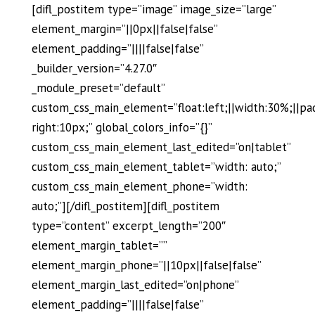
[difl_postitem type=”image” image_size=”large”
element_margin=”||0px||false|false”
element_padding=”||||false|false”
_builder_version=”4.27.0″
_module_preset=”default”
custom_css_main_element=”float:left;||width:30%;||pa
right:10px;” global_colors_info=”{}”
custom_css_main_element_last_edited=”on|tablet”
custom_css_main_element_tablet=”width: auto;”
custom_css_main_element_phone=”width:
auto;”][/difl_postitem][difl_postitem
type=”content” excerpt_length=”200″
element_margin_tablet=””
element_margin_phone=”||10px||false|false”
element_margin_last_edited=”on|phone”
element_padding=”||||false|false”