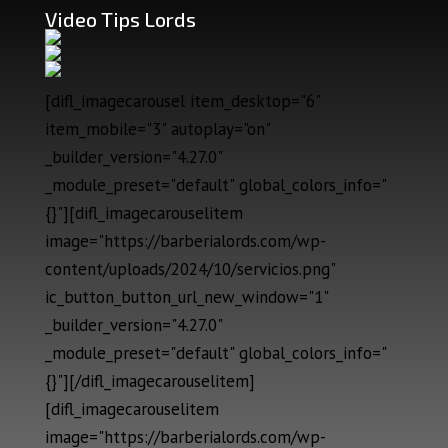
Video Tips Lords
[difl_imagecarousel item_desktop="6"
item_mobile="3" autoplay="on"
_builder_version="4.27.0"
_module_preset="default" global_colors_info="
{}"][difl_imagecarouselitem
image="https://barberialords.com/wp-
content/uploads/2024/10/servicios.png"
ic_button_button_url_new_window="1"
_builder_version="4.27.0"
_module_preset="default" global_colors_info="
{}"][/difl_imagecarouselitem]
[difl_imagecarouselitem
image="https://barberialords.com/wp-