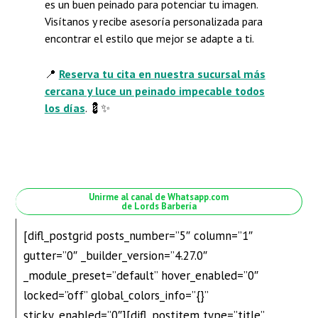
es un buen peinado para potenciar tu imagen.
Visítanos y recibe asesoría personalizada para
encontrar el estilo que mejor se adapte a ti.
📍
Reserva tu cita en nuestra sucursal más
cercana y luce un peinado impecable todos
los días
. 💈✨
Unirme al canal de Whatsapp.com
de Lords Barbería
[difl_postgrid posts_number=”5″ column=”1″
gutter=”0″ _builder_version=”4.27.0″
_module_preset=”default” hover_enabled=”0″
locked=”off” global_colors_info=”{}”
sticky_enabled=”0″][difl_postitem type=”title”