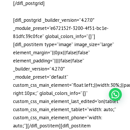
[/difl_postgrid]
[difl_postgrid _builder_version=”4.27.0″
_module_preset=”e672152f-3200-4f51-bc1e-
81dfc39c0fce” global_colors_info=”{}”]
[difl_postitem type=”image” image_size=”large”
element_margin=”||0px||false|false”
element_padding=”||||false|false”
_builder_version=”4.27.0″
_module_preset=”default”
custom_css_main_element=”float:left;||width:30%;||pa
right:10px;” global_colors_info=”{}”
custom_css_main_element_last_edited=”on|tablet”
custom_css_main_element_tablet=”width: auto;”
custom_css_main_element_phone=”width:
auto;”][/difl_postitem][difl_postitem