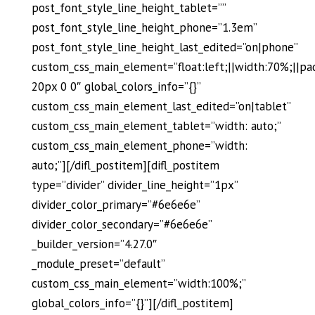
post_font_style_line_height_tablet=””
post_font_style_line_height_phone=”1.3em”
post_font_style_line_height_last_edited=”on|phone”
custom_css_main_element=”float:left;||width:70%;||pa
20px 0 0″ global_colors_info=”{}”
custom_css_main_element_last_edited=”on|tablet”
custom_css_main_element_tablet=”width: auto;”
custom_css_main_element_phone=”width:
auto;”][/difl_postitem][difl_postitem
type=”divider” divider_line_height=”1px”
divider_color_primary=”#6e6e6e”
divider_color_secondary=”#6e6e6e”
_builder_version=”4.27.0″
_module_preset=”default”
custom_css_main_element=”width:100%;”
global_colors_info=”{}”][/difl_postitem]