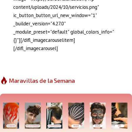
content/uploads/2024/10/servicios.png"
ic_button_button_url_new_window="1"
_builder_version="4.27.0"
_module_preset="default" global_colors_info="
{}"][/difl_imagecarouselitem]
[/difl_imagecarousel]
Maravillas de la Semana