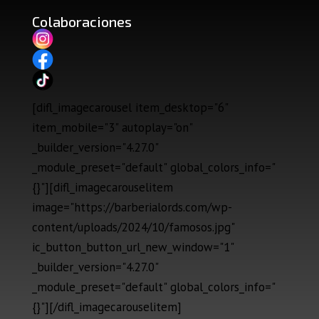
Colaboraciones
[difl_imagecarousel item_desktop="6"
item_mobile="3" autoplay="on"
_builder_version="4.27.0"
_module_preset="default" global_colors_info="
{}"][difl_imagecarouselitem
image="https://barberialords.com/wp-
content/uploads/2024/10/famosos.jpg"
ic_button_button_url_new_window="1"
_builder_version="4.27.0"
_module_preset="default" global_colors_info="
{}"][/difl_imagecarouselitem]