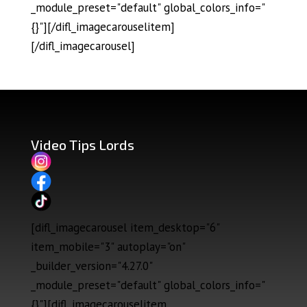
_module_preset="default" global_colors_info="
{}"][/difl_imagecarouselitem]
[/difl_imagecarousel]
Video Tips Lords
[difl_imagecarousel item_desktop="6"
item_mobile="3" autoplay="on"
_builder_version="4.27.0"
_module_preset="default" global_colors_info="
{}"][difl_imagecarouselitem