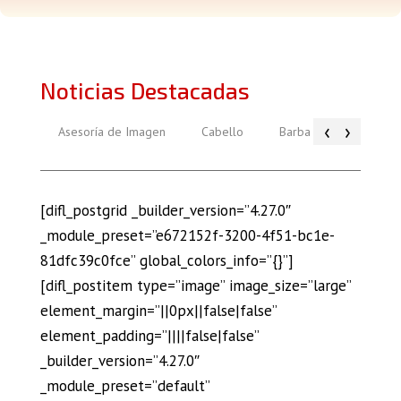
Noticias Destacadas
‹
›
Asesoría de Imagen
Cabello
Barba
Piel
[difl_postgrid _builder_version=”4.27.0″
_module_preset=”e672152f-3200-4f51-bc1e-
81dfc39c0fce” global_colors_info=”{}”]
[difl_postitem type=”image” image_size=”large”
element_margin=”||0px||false|false”
element_padding=”||||false|false”
_builder_version=”4.27.0″
_module_preset=”default”