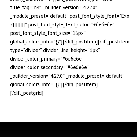
title_tag=”h4″ _builder_version=”4.27.0″
_module_preset=”default” post_font_style_font=”Exo
2||||||||” post_font_style_text_color=”#6e6e6e”
post_font_style_font_size=”18px”
global_colors_info=”{}”][/difl_postitem][difl_postitem
type=”divider” divider_line_height=”1px”
divider_color_primary=”#6e6e6e”
divider_color_secondary=”#6e6e6e”
_builder_version=”4.27.0″ _module_preset=”default”
global_colors_info=”{}”][/difl_postitem]
[/difl_postgrid]