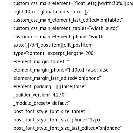
custom_css_main_element=”float:left;||width:30%;||pa
right:10px;” global_colors_info=”{}”
custom_css_main_element_last_edited=”on|tablet”
custom_css_main_element_tablet=”width: auto;”
custom_css_main_element_phone=”width:
auto;”][/difl_postitem][difl_postitem
type=”content” excerpt_length=”200″
element_margin_tablet=””
element_margin_phone=”||10px||false|false”
element_margin_last_edited=”on|phone”
element_padding=”||||false|false”
_builder_version=”4.27.0″
_module_preset=”default”
post_font_style_font_size_tablet=””
post_font_style_font_size_phone=”12px”
post_font_style_font_size_last_edited=”on|phone”