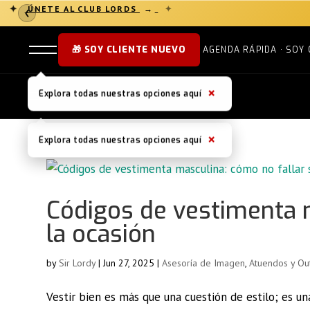
✦
ÚNETE AL CLUB LORDS
→
✦
❮
🎁 SOY CLIENTE NUEVO
AGENDA RÁPIDA · SOY 
×
Explora todas nuestras opciones aquí
×
Explora todas nuestras opciones aquí
Códigos de vestimenta 
la ocasión
by
Sir Lordy
|
Jun 27, 2025
|
Asesoría de Imagen
,
Atuendos y Out
Vestir bien es más que una cuestión de estilo; es 