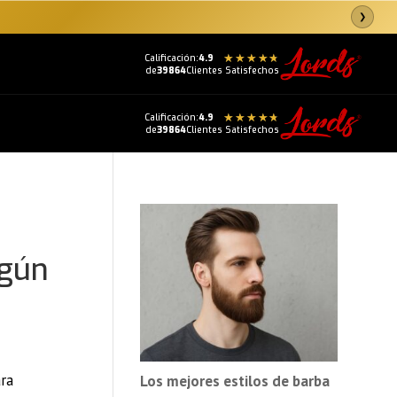
❯
Calificación:
4.9
de
39864
Clientes Satisfechos
Calificación:
4.9
de
39864
Clientes Satisfechos
egún
ara
Los mejores estilos de barba