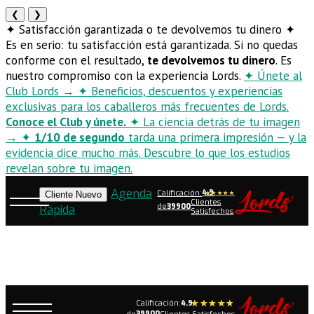
❮
❯
✦
Satisfacción garantizada o te devolvemos tu dinero
✦
Es en serio: tu satisfacción está garantizada. Si no quedas
conforme con el resultado,
te devolvemos tu dinero
. Es
nuestro compromiso con la experiencia Lords.
✦
Únete al
Club Lords
→
✦
Beneficios, descuentos y experiencias
exclusivas para los caballeros más frecuentes de Lords.
Conoce el Club y únete.
✦
La ciencia detrás de tu imagen
→
✦
1/10 de segundo
tarda una primera impresión — y la
evidencia dice mucho más. Descubre lo que los estudios
revelan sobre tu imagen.
Agenda
Calificación:
4.9
Cliente Nuevo
Clientes
de
39900
Rápida
Satisfechos
Calificación:
4.9
39900