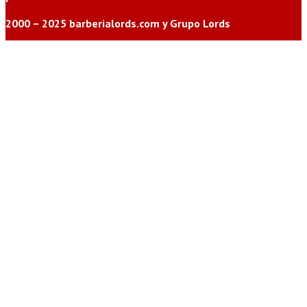
2000 – 2025 barberialords.com y Grupo Lords
Llámanos
Agenda ya
Membresías
T. Regalo
Promociones