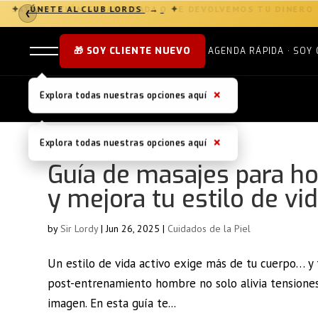
✦
ÚNETE AL CLUB LORDS
→
✦
❮
🎁 SOY CLIENTE NUEVO
AGENDA RÁPIDA · SOY 
×
Explora todas nuestras opciones aquí
×
Explora todas nuestras opciones aquí
Guía de masajes para ho
y mejora tu estilo de vi
by
Sir Lordy
|
Jun 26, 2025
|
Cuidados de la Piel
Un estilo de vida activo exige más de tu cuerpo… y
post-entrenamiento hombre no solo alivia tensiones
imagen. En esta guía te...