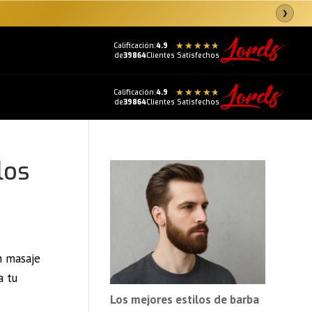
❯
Calificación:
4.9
de
39864
Clientes Satisfechos
Calificación:
4.9
de
39864
Clientes Satisfechos
los
n masaje
a tu
Los mejores estilos de barba