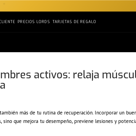
CLIENTE
PRECIOS LORDS
TARJETAS DE REGALO
mbres activos: relaja múscu
da
 también más de tu rutina de recuperación. Incorporar un bue
, sino que mejora tu desempeño, previene lesiones y potenci