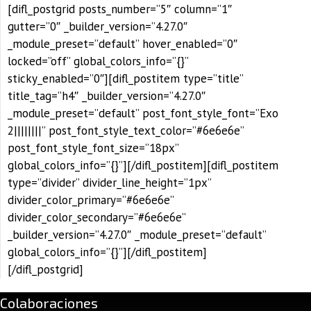
[difl_postgrid posts_number=”5″ column=”1″
gutter=”0″ _builder_version=”4.27.0″
_module_preset=”default” hover_enabled=”0″
locked=”off” global_colors_info=”{}”
sticky_enabled=”0″][difl_postitem type=”title”
title_tag=”h4″ _builder_version=”4.27.0″
_module_preset=”default” post_font_style_font=”Exo
2||||||||” post_font_style_text_color=”#6e6e6e”
post_font_style_font_size=”18px”
global_colors_info=”{}”][/difl_postitem][difl_postitem
type=”divider” divider_line_height=”1px”
divider_color_primary=”#6e6e6e”
divider_color_secondary=”#6e6e6e”
_builder_version=”4.27.0″ _module_preset=”default”
global_colors_info=”{}”][/difl_postitem]
[/difl_postgrid]
Colaboraciones