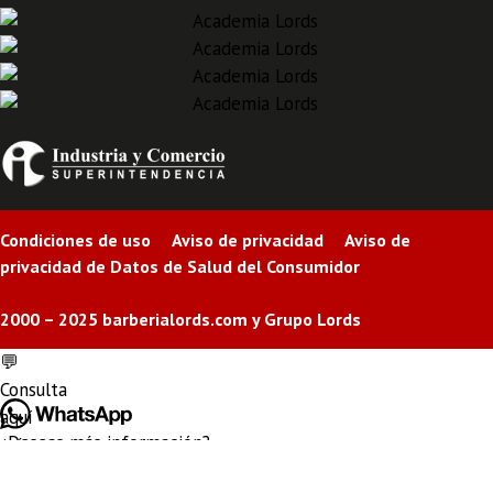
Condiciones de uso Aviso de privacidad Aviso de
privacidad de Datos de Salud del Consumidor
2000 – 2025 barberialords.com y Grupo Lords
💬
Consulta
aquí
¿Deseas más información?
más
Iniciemos un chat
información