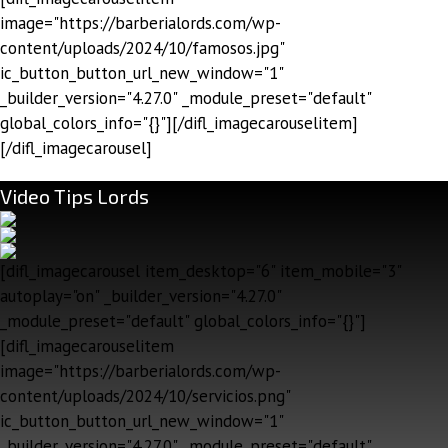
image="https://barberialords.com/wp-
content/uploads/2024/10/famosos.jpg"
ic_button_button_url_new_window="1"
_builder_version="4.27.0" _module_preset="default"
global_colors_info="{}"][/difl_imagecarouselitem]
[/difl_imagecarousel]
Video Tips Lords
[difl_imagecarousel item_desktop="6" item_mobile="3"
autoplay="on" _builder_version="4.27.0"
_module_preset="default" global_colors_info="{}"]
[difl_imagecarouselitem
image="https://barberialords.com/wp-
content/uploads/2024/10/servicios.png"
ic_button_button_url_new_window="1"
_builder_version="4.27.0" _module_preset="default"