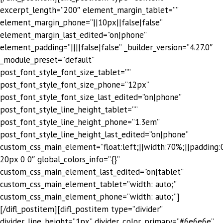
excerpt_length=”200″ element_margin_tablet=””
element_margin_phone=”||10px||false|false”
element_margin_last_edited=”on|phone”
element_padding=”||||false|false” _builder_version=”4.27.0″
_module_preset=”default”
post_font_style_font_size_tablet=””
post_font_style_font_size_phone=”12px”
post_font_style_font_size_last_edited=”on|phone”
post_font_style_line_height_tablet=””
post_font_style_line_height_phone=”1.3em”
post_font_style_line_height_last_edited=”on|phone”
custom_css_main_element=”float:left;||width:70%;||padding:
20px 0 0″ global_colors_info=”{}”
custom_css_main_element_last_edited=”on|tablet”
custom_css_main_element_tablet=”width: auto;”
custom_css_main_element_phone=”width: auto;”]
[/difl_postitem][difl_postitem type=”divider”
divider_line_height=”1px” divider_color_primary=”#6e6e6e”