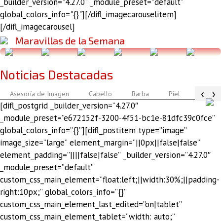
_builder_version="4.27.0" _module_preset="default"
global_colors_info="{}"][/difl_imagecarouselitem]
[/difl_imagecarousel]
Maravillas de la Semana
Noticias Destacadas
‹
›
Asesoría de Imagen
Cabello
Barba
Piel
Atuendo
[difl_postgrid _builder_version=”4.27.0″
_module_preset=”e672152f-3200-4f51-bc1e-81dfc39c0fce”
global_colors_info=”{}”][difl_postitem type=”image”
image_size=”large” element_margin=”||0px||false|false”
element_padding=”||||false|false” _builder_version=”4.27.0″
_module_preset=”default”
custom_css_main_element=”float:left;||width:30%;||padding-
right:10px;” global_colors_info=”{}”
custom_css_main_element_last_edited=”on|tablet”
custom_css_main_element_tablet=”width: auto;”