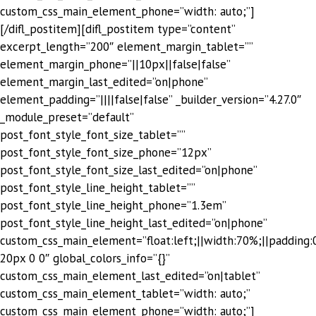
custom_css_main_element_phone=”width: auto;”]
[/difl_postitem][difl_postitem type=”content”
excerpt_length=”200″ element_margin_tablet=””
element_margin_phone=”||10px||false|false”
element_margin_last_edited=”on|phone”
element_padding=”||||false|false” _builder_version=”4.27.0″
_module_preset=”default”
post_font_style_font_size_tablet=””
post_font_style_font_size_phone=”12px”
post_font_style_font_size_last_edited=”on|phone”
post_font_style_line_height_tablet=””
post_font_style_line_height_phone=”1.3em”
post_font_style_line_height_last_edited=”on|phone”
custom_css_main_element=”float:left;||width:70%;||padding:
20px 0 0″ global_colors_info=”{}”
custom_css_main_element_last_edited=”on|tablet”
custom_css_main_element_tablet=”width: auto;”
custom_css_main_element_phone=”width: auto;”]