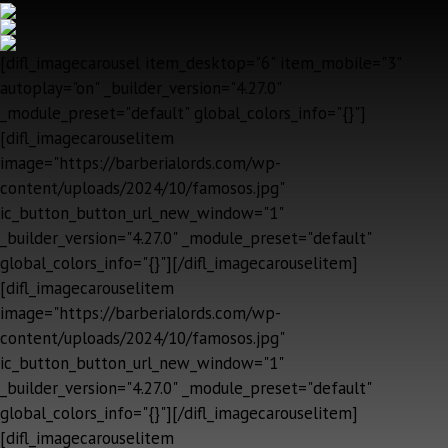
[difl_imagecarousel item_desktop="6" item_mobile="3"
autoplay="on" _builder_version="4.27.0"
_module_preset="default" global_colors_info="{}"]
[difl_imagecarouselitem
image="https://barberialords.com/wp-
content/uploads/2024/10/famosos.jpg"
ic_button_button_url_new_window="1"
_builder_version="4.27.0" _module_preset="default"
global_colors_info="{}"][/difl_imagecarouselitem]
[difl_imagecarouselitem
image="https://barberialords.com/wp-
content/uploads/2024/10/famosos.jpg"
ic_button_button_url_new_window="1"
_builder_version="4.27.0" _module_preset="default"
global_colors_info="{}"][/difl_imagecarouselitem]
[difl_imagecarouselitem