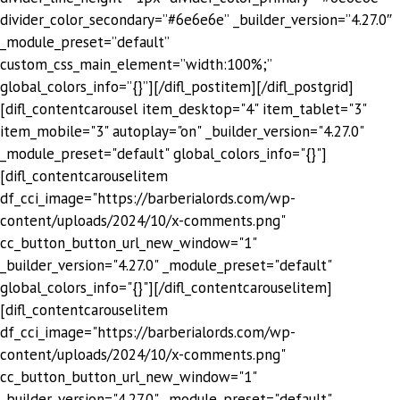
divider_color_secondary=”#6e6e6e” _builder_version=”4.27.0″
_module_preset=”default”
custom_css_main_element=”width:100%;”
global_colors_info=”{}”][/difl_postitem][/difl_postgrid]
[difl_contentcarousel item_desktop="4" item_tablet="3"
item_mobile="3" autoplay="on" _builder_version="4.27.0"
_module_preset="default" global_colors_info="{}"]
[difl_contentcarouselitem
df_cci_image="https://barberialords.com/wp-
content/uploads/2024/10/x-comments.png"
cc_button_button_url_new_window="1"
_builder_version="4.27.0" _module_preset="default"
global_colors_info="{}"][/difl_contentcarouselitem]
[difl_contentcarouselitem
df_cci_image="https://barberialords.com/wp-
content/uploads/2024/10/x-comments.png"
cc_button_button_url_new_window="1"
_builder_version="4.27.0" _module_preset="default"