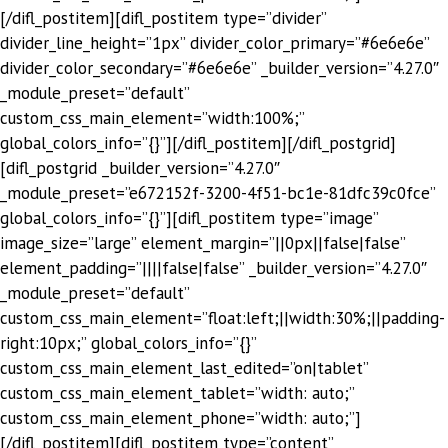
[/difl_postitem][difl_postitem type=”divider”
divider_line_height=”1px” divider_color_primary=”#6e6e6e”
divider_color_secondary=”#6e6e6e” _builder_version=”4.27.0″
_module_preset=”default”
custom_css_main_element=”width:100%;”
global_colors_info=”{}”][/difl_postitem][/difl_postgrid]
[difl_postgrid _builder_version=”4.27.0″
_module_preset=”e672152f-3200-4f51-bc1e-81dfc39c0fce”
global_colors_info=”{}”][difl_postitem type=”image”
image_size=”large” element_margin=”||0px||false|false”
element_padding=”||||false|false” _builder_version=”4.27.0″
_module_preset=”default”
custom_css_main_element=”float:left;||width:30%;||padding-
right:10px;” global_colors_info=”{}”
custom_css_main_element_last_edited=”on|tablet”
custom_css_main_element_tablet=”width: auto;”
custom_css_main_element_phone=”width: auto;”]
[/difl_postitem][difl_postitem type=”content”