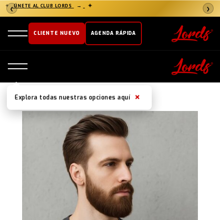
✦
ÚNETE AL CLUB LORDS
→
✦
❮
❯
CLIENTE NUEVO
AGENDA RÁPIDA
×
Explora todas nuestras opciones aquí